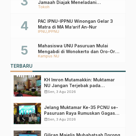
Jamaah Diajak Meneladani
Tokoh
Keistiqamahan
PAC IPNU-IPPNU Winongan Gelar 3
Matra di MA Ma’arif An-Nur
IPNU
IPPNU
Mahasiswa UNU Pasuruan Mulai
Mengabdi di Wonokerto dan Oro-Oro
Kampus NU
Ombo Wetan Berikut Programnya
TERBARU
KH Imron Mutamakkin: Muktamar
NU Jangan Terjebak pada
Perebutan Kursi Ketua Umum
calendar_month
Sen, 3 Agu 2026
Jelang Muktamar Ke-35 PCNU se-
Pasuruan Raya Rumuskan Gagasan
Transformasi Gerakan NU Menuju
calendar_month
Sen, 3 Agu 2026
Abad Kedua
Giliran Majelis Mubahatsah Dorong