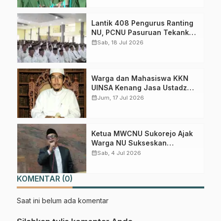
Lantik 408 Pengurus Ranting
NU, PCNU Pasuruan Tekankan
Literasi dan Loyalitas
calendar_month
Sab, 18 Jul 2026
Gabung Channel WhatsApp NU
Berorganisasi
Pasuruan
Warga dan Mahasiswa KKN
Dapatkan info kegiatan, kajian, dan berita terbaru langsung dari
UINSA Kenang Jasa Ustadz
sumber resmi NU Pasuruan.
Ahmad Syafi’i, Guru Ngaji
calendar_month
Jum, 17 Jul 2026
Pertama di Winong Barat
Join Sekarang
Ketua MWCNU Sukorejo Ajak
Warga NU Sukseskan
Muktamar dan Perkuat
calendar_month
Sab, 4 Jul 2026
Madrasah Diniyah
KOMENTAR (0)
Saat ini belum ada komentar