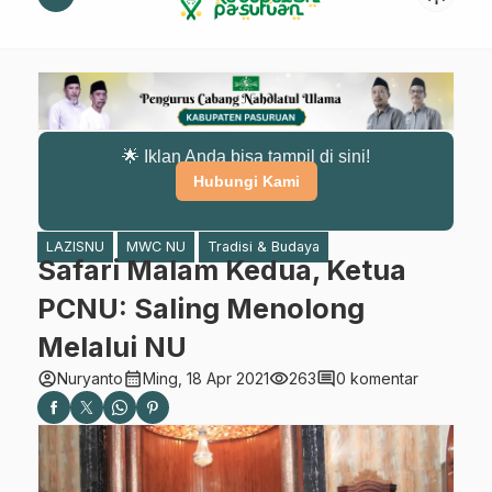
🌟 Iklan Anda bisa tampil di sini!
Hubungi Kami
LAZISNU
MWC NU
Tradisi & Budaya
Safari Malam Kedua, Ketua
PCNU: Saling Menolong
Melalui NU
account_circle
calendar_month
visibility
comment
Nuryanto
Ming, 18 Apr 2021
263
0 komentar