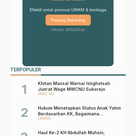
Efektif untuk promosi UMKM & lembaga
Pasang Sekarang
Ukuran: 300x250 px
TERPOPULER
Khitan Massal Warnai Istighotsah
Jum’at Wage MWCNU Sukorejo
MWC NU
Hukum Menetapkan Status Anak Yatim
Berdasarkan KK, Bagaimana
LBMNU
Ketentuannya?
Haul Ke-2 KH Abdullah Muhsin,