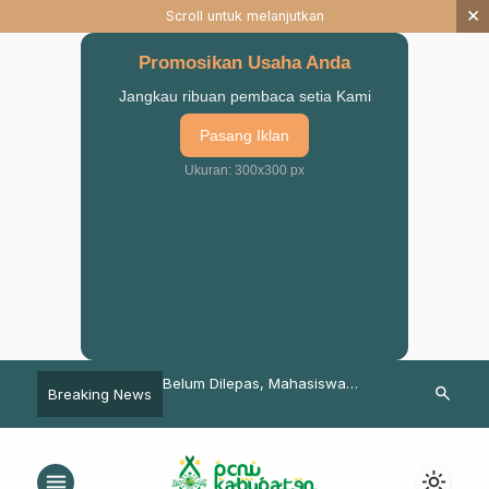
×
Scroll untuk melanjutkan
Promosikan Usaha Anda
Jangkau ribuan pembaca setia Kami
Pasang Iklan
Ukuran: 300x300 px
hasiswa Santri, IPNU-
Belum Dilepas, Mahasiswa
RAPINWIL II I
search
Breaking News
NU-STAIS Pasuruan
ITSNU-STAI Salahuddin Pasuruan
Ajak Pelajar 
eng Gus Haidar Hafeez
Diminta Publikasi Tradisi Ancak
Thoyyibatin
menu
light_mode