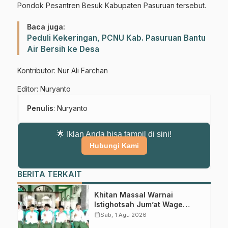
Pondok Pesantren Besuk Kabupaten Pasuruan tersebut.
Baca juga:
Peduli Kekeringan, PCNU Kab. Pasuruan Bantu
Air Bersih ke Desa
Kontributor: Nur Ali Farchan
Editor: Nuryanto
Penulis
: Nuryanto
🌟 Iklan Anda bisa tampil di sini!
Hubungi Kami
BERITA TERKAIT
Khitan Massal Warnai
Istighotsah Jum’at Wage
MWCNU Sukorejo
calendar_month
Sab, 1 Agu 2026