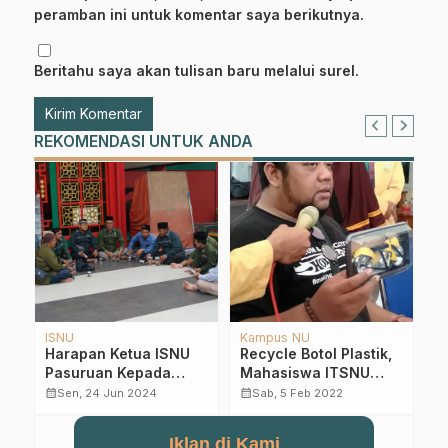
peramban ini untuk komentar saya berikutnya.
Beritahu saya akan tulisan baru melalui surel.
REKOMENDASI UNTUK ANDA
Berita
Berita
B
,
Banom Perempuan NU
PCNU Kab. Pasuruan
J
Kabupaten Pasuruan
Target Pendataan Aset
P
a
Tutup Ngaos
Selesai Sebelum
A
calendar_month
calendar_month
calendar_month
Sen, 24 Mar 2025
Sel, 2 Feb 2021
iq
Ramadhan dengan
Konfercab
P
…
Kajian Fiqh Wanita
Iklan di Kami