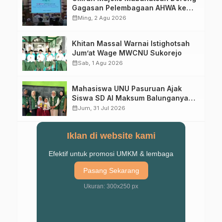
Gagasan Pelembagaan AHWA ke
Forum Muktamar Mendatang
calendar_month
Ming, 2 Agu 2026
Khitan Massal Warnai Istighotsah
Jum’at Wage MWCNU Sukorejo
calendar_month
Sab, 1 Agu 2026
Mahasiswa UNU Pasuruan Ajak
Siswa SD Al Maksum Balunganyar
Kuasai Penjumlahan Bersusun
calendar_month
Jum, 31 Jul 2026
Iklan di website kami
Efektif untuk promosi UMKM & lembaga
Pasang Sekarang
Ukuran: 300x250 px