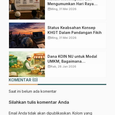
Mengumumkan Hari Raya
Sebelum Pengumuman Resmi
calendar_month
Ming, 31 Mei 2026
Itsbat Pemerintah
Gabung Channel WhatsApp NU
Pasuruan
Status Keabsahan Konsep
KHGT Dalam Pandangan Fikih
calendar_month
Ming, 31 Mei 2026
Dapatkan info kegiatan, kajian, dan berita terbaru langsung dari
sumber resmi NU Pasuruan.
Join Sekarang
Dana KOIN NU untuk Modal
UMKM, Bagaimana
Hukumnya?
calendar_month
Rab, 28 Jan 2026
KOMENTAR (0)
Saat ini belum ada komentar
Silahkan tulis komentar Anda
Email Anda tidak akan dipublikasikan. Kolom yang