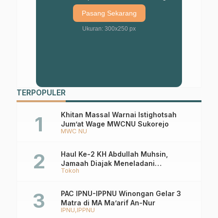
Pasang Sekarang
Ukuran: 300x250 px
TERPOPULER
Khitan Massal Warnai Istighotsah
Jum’at Wage MWCNU Sukorejo
MWC NU
Haul Ke-2 KH Abdullah Muhsin,
Jamaah Diajak Meneladani
Tokoh
Keistiqamahan
PAC IPNU-IPPNU Winongan Gelar 3
Matra di MA Ma’arif An-Nur
IPNU
IPPNU