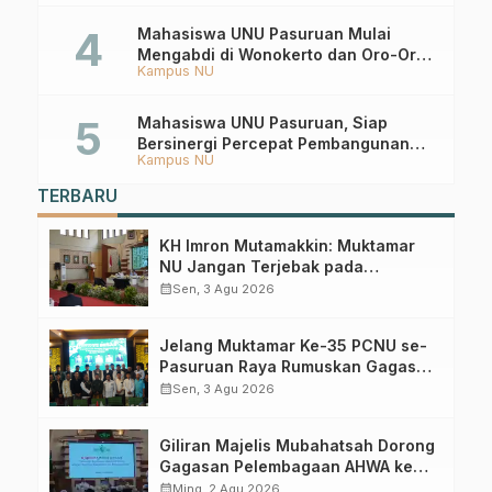
Mahasiswa UNU Pasuruan Mulai
Mengabdi di Wonokerto dan Oro-Oro
Kampus NU
Ombo Wetan Berikut Programnya
Mahasiswa UNU Pasuruan, Siap
Bersinergi Percepat Pembangunan
Kampus NU
Desa Toyaning
TERBARU
KH Imron Mutamakkin: Muktamar
NU Jangan Terjebak pada
Perebutan Kursi Ketua Umum
calendar_month
Sen, 3 Agu 2026
Jelang Muktamar Ke-35 PCNU se-
Pasuruan Raya Rumuskan Gagasan
Transformasi Gerakan NU Menuju
calendar_month
Sen, 3 Agu 2026
Abad Kedua
Giliran Majelis Mubahatsah Dorong
Gagasan Pelembagaan AHWA ke
Forum Muktamar Mendatang
calendar_month
Ming, 2 Agu 2026