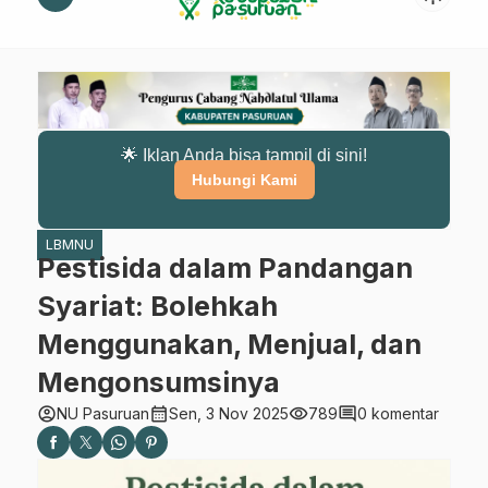
🌟 Iklan Anda bisa tampil di sini!
Hubungi Kami
LBMNU
Pestisida dalam Pandangan
Syariat: Bolehkah
Menggunakan, Menjual, dan
Mengonsumsinya
account_circle
calendar_month
visibility
comment
NU Pasuruan
Sen, 3 Nov 2025
789
0 komentar