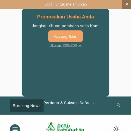
×
Scroll untuk melanjutkan
Promosikan Usaha Anda
Jangkau ribuan pembaca setia Kami
Pasang Iklan
Ukuran: 300x300 px
A KABAR ADAM” karya
Perdana & Sukses: Safari
Ansor NU Ka
search
Breaking News
r Hafeez
Ramadan PCNU Kab. Pasuruan
Menerima 10
digelar di Winongan & Pasrepan
Masker dari 
menu
light_mode