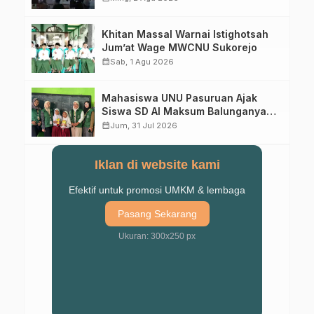
Khitan Massal Warnai Istighotsah
Jum’at Wage MWCNU Sukorejo
calendar_month
Sab, 1 Agu 2026
Mahasiswa UNU Pasuruan Ajak
Siswa SD Al Maksum Balunganyar
Kuasai Penjumlahan Bersusun
calendar_month
Jum, 31 Jul 2026
Iklan di website kami
Efektif untuk promosi UMKM & lembaga
Pasang Sekarang
Ukuran: 300x250 px