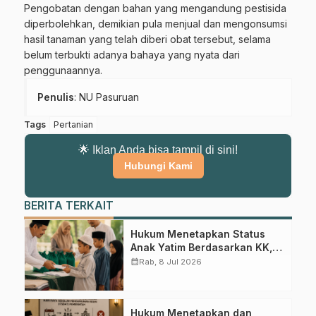
Pengobatan dengan bahan yang mengandung pestisida
diperbolehkan, demikian pula menjual dan mengonsumsi
hasil tanaman yang telah diberi obat tersebut, selama
belum terbukti adanya bahaya yang nyata dari
penggunaannya.
Penulis
: NU Pasuruan
Tags
Pertanian
🌟 Iklan Anda bisa tampil di sini!
Hubungi Kami
BERITA TERKAIT
Hukum Menetapkan Status
Anak Yatim Berdasarkan KK,
Bagaimana Ketentuannya?
calendar_month
Rab, 8 Jul 2026
Hukum Menetapkan dan