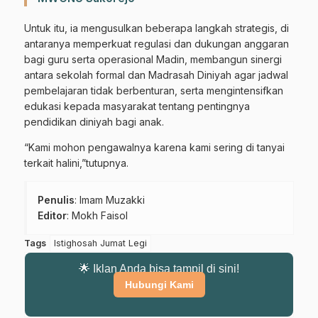
Untuk itu, ia mengusulkan beberapa langkah strategis, di
antaranya memperkuat regulasi dan dukungan anggaran
bagi guru serta operasional Madin, membangun sinergi
antara sekolah formal dan Madrasah Diniyah agar jadwal
pembelajaran tidak berbenturan, serta mengintensifkan
edukasi kepada masyarakat tentang pentingnya
pendidikan diniyah bagi anak.
“Kami mohon pengawalnya karena kami sering di tanyai
terkait halini,”tutupnya.
Penulis
: Imam Muzakki
Editor
: Mokh Faisol
Tags
Istighosah Jumat Legi
🌟 Iklan Anda bisa tampil di sini!
Gabung Channel WhatsApp NU
Hubungi Kami
Pasuruan