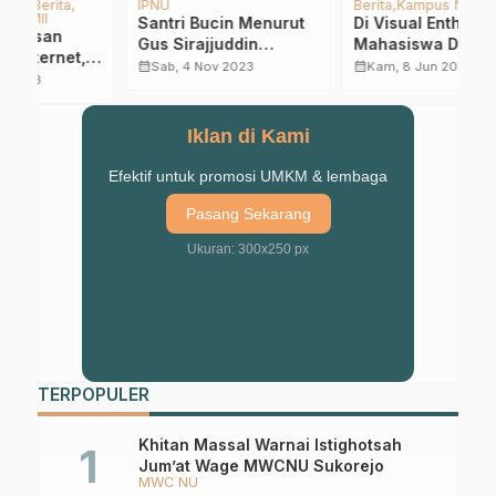
Berita
Kampus NU
Berita
ISHARINU
PCNU
A
L
t
Di Visual Enthusiast,
KH Imron Mutamakkin:
D
Mahasiswa DKV
Pondasi Aswaja Kunci
D
ITSNU Pasuruan
Istiqamah NU Hingga
calendar_month
calendar_month
Kam, 8 Jun 2023
Sel, 6 Jan 2026
P
calendar_month
Diajak Berani Gelar
Abad Kedua
P
Karya
d
Iklan di Kami
O
Efektif untuk promosi UMKM & lembaga
Pasang Sekarang
Ukuran: 300x250 px
TERPOPULER
Khitan Massal Warnai Istighotsah
Jum’at Wage MWCNU Sukorejo
MWC NU