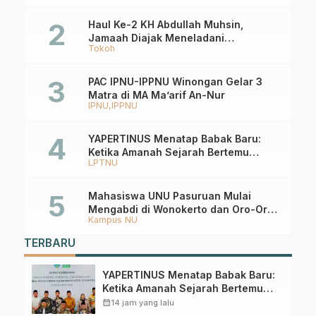
Haul Ke-2 KH Abdullah Muhsin,
Jamaah Diajak Meneladani
Tokoh
Keistiqamahan
PAC IPNU-IPPNU Winongan Gelar 3
Matra di MA Ma’arif An-Nur
IPNU
IPPNU
YAPERTINUS Menatap Babak Baru:
Ketika Amanah Sejarah Bertemu
LPTNU
Ekosistem PTNU
Mahasiswa UNU Pasuruan Mulai
Mengabdi di Wonokerto dan Oro-Oro
Kampus NU
Ombo Wetan Berikut Programnya
TERBARU
YAPERTINUS Menatap Babak Baru:
Ketika Amanah Sejarah Bertemu
Ekosistem PTNU
calendar_month
14 jam yang lalu