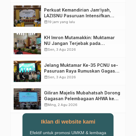
Perkuat Kemandirian Jam’iyah,
LAZISNU Pasuruan Intensifkan
Gerakan Koin NU
calendar_month
19 jam yang lalu
KH Imron Mutamakkin: Muktamar
NU Jangan Terjebak pada
Perebutan Kursi Ketua Umum
calendar_month
Sen, 3 Agu 2026
Jelang Muktamar Ke-35 PCNU se-
Pasuruan Raya Rumuskan Gagasan
Transformasi Gerakan NU Menuju
calendar_month
Sen, 3 Agu 2026
Abad Kedua
Giliran Majelis Mubahatsah Dorong
Gagasan Pelembagaan AHWA ke
Forum Muktamar Mendatang
calendar_month
Ming, 2 Agu 2026
Iklan di website kami
Efektif untuk promosi UMKM & lembaga