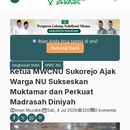
🌟 Iklan Anda bisa tampil di sini!
Hubungi Kami
Istighosah Rutin
MWC NU
Ketua MWCNU Sukorejo Ajak
Warga NU Sukseskan
Muktamar dan Perkuat
Madrasah Diniyah
account_circle
calendar_month
visibility
comment
Imam Muzakki
Sab, 4 Jul 2026
220
0 komentar