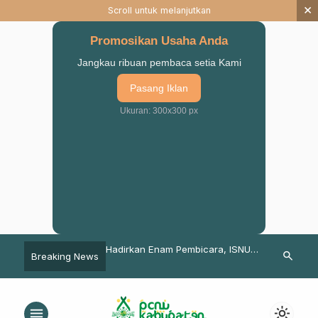
×
Scroll untuk melanjutkan
Promosikan Usaha Anda
Jangkau ribuan pembaca setia Kami
Pasang Iklan
Ukuran: 300x300 px
 Center Pasuruan
Hadirkan Enam Pembicara, ISNU
Wakil Ketua 
search
Breaking News
inar dan Launcing
Gandeng IAI Dalwa Gelar Seminar
LPPNU Pasuru
ng Aswaja Jilid II
Nasional dan Bedah Buku
Pertanian J
menu
light_mode