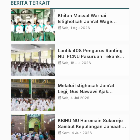
BERITA TERKAIT
Dapatkan info kegiatan, kajian, dan berita terbaru langsung dari
sumber resmi NU Pasuruan.
Khitan Massal Warnai
Join Sekarang
Istighotsah Jum’at Wage
MWCNU Sukorejo
calendar_month
Sab, 1 Agu 2026
Lantik 408 Pengurus Ranting
NU, PCNU Pasuruan Tekankan
Literasi dan Loyalitas
calendar_month
Sab, 18 Jul 2026
Berorganisasi
Melalui Istighosah Jum’at
Legi, Gus Nawawi Ajak
Wujudkan Digdaya NU
calendar_month
Sab, 4 Jul 2026
KBIHU NU Haromain Sukorejo
Sambut Kepulangan Jamaah
Haji 2026, Perkuat Khidmah
calendar_month
Kam, 4 Jun 2026
NU untuk Umat