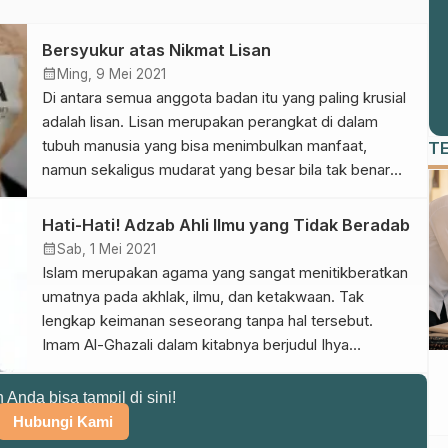
Bersyukur atas Nikmat Lisan
calendar_month
Ming, 9 Mei 2021
Di antara semua anggota badan itu yang paling krusial
adalah lisan. Lisan merupakan perangkat di dalam
tubuh manusia yang bisa menimbulkan manfaat,
T
namun sekaligus mudarat yang besar bila tak benar
penggunaannya. Karena itu ada pepatah mengatakan,
mulutmu adalah harimaumu Sebuah perumpamaan
Hati-Hati! Adzab Ahli Ilmu yang Tidak Beradab
yang menegaskan kekuatan dan kebuasan mulut
calendar_month
Sab, 1 Mei 2021
berucap. Bisa saja dengan perkataaan yang keluar
Islam merupakan agama yang sangat menitikberatkan
dari […]
umatnya pada akhlak, ilmu, dan ketakwaan. Tak
lengkap keimanan seseorang tanpa hal tersebut.
Imam Al-Ghazali dalam kitabnya berjudul Ihya
Ulumiddin menyebut puluhan dalil Alquran maupun
hadits tentang ilmu dan iman. Orang berilmu dan
n Anda bisa tampil di sini!
mengamalkannya akan mendapatkan kemuliaan di sisi
Hubungi Kami
Allah. Pengasuh Pondok Pesantren Al-Yasini