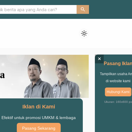
ward, PCNU: Ajang Memperkuat Manajemen dan Program Organisa
search
light_mode
×
Pasang Ikla
Tampilkan usaha A
di website kami
Hubungi Kami
Ukuran: 160x600 px
Iklan di Kami
Efektif untuk promosi UMKM & lembaga
Pasang Sekarang