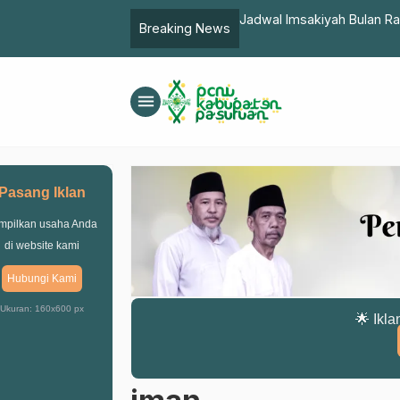
untuk Menentukan Arah Kiblat dan
Jadwal Imsakiyah Bulan R
Breaking News
menu
Pasang Iklan
mpilkan usaha Anda
di website kami
Hubungi Kami
Ukuran: 160x600 px
🌟 Ikla
iman