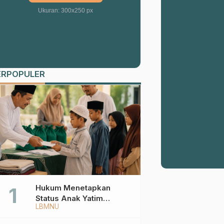
Ukuran: 300x250 px
ERPOPULER
Hukum Menetapkan
Status Anak Yatim
LBMNU
Berdasarkan KK,
Bagaimana