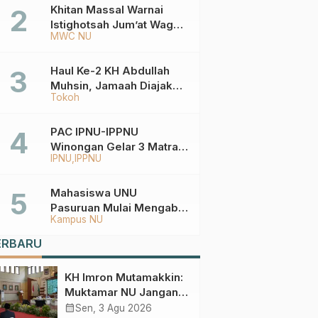
Ketentuannya?
Khitan Massal Warnai
Istighotsah Jum’at Wage
MWC NU
MWCNU Sukorejo
Haul Ke-2 KH Abdullah
Muhsin, Jamaah Diajak
Tokoh
Meneladani
Keistiqamahan
PAC IPNU-IPPNU
Winongan Gelar 3 Matra
IPNU
IPPNU
di MA Ma’arif An-Nur
Mahasiswa UNU
Pasuruan Mulai Mengabdi
Kampus NU
di Wonokerto dan Oro-
Oro Ombo Wetan Berikut
ERBARU
Programnya
KH Imron Mutamakkin:
Muktamar NU Jangan
Terjebak pada
calendar_month
Sen, 3 Agu 2026