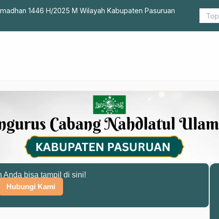
amadhan 1446 H/2025 M Wilayah Kabupaten Pasuruan
Rakor NU A
n Anda bisa tampil di sini!
Hubungi Kami