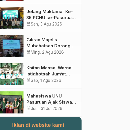
Perebutan Kursi Ketua
Umum
Jelang Muktamar Ke-
35 PCNU se-Pasuruan
Raya Rumuskan
calendar_month
Sen, 3 Agu 2026
Gagasan Transformasi
Gerakan NU Menuju
Giliran Majelis
Abad Kedua
Mubahatsah Dorong
Gagasan Pelembagaan
calendar_month
Ming, 2 Agu 2026
AHWA ke Forum
Muktamar Mendatang
Khitan Massal Warnai
Istighotsah Jum’at
Wage MWCNU
calendar_month
Sab, 1 Agu 2026
Sukorejo
Mahasiswa UNU
Pasuruan Ajak Siswa
SD Al Maksum
calendar_month
Jum, 31 Jul 2026
Balunganyar Kuasai
Penjumlahan Bersusun
Iklan di website kami