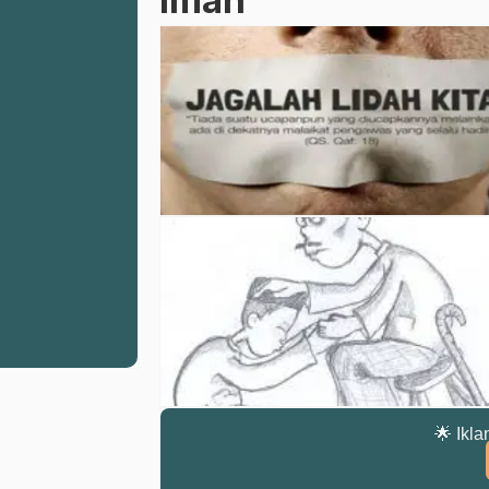
🌟 Ikla