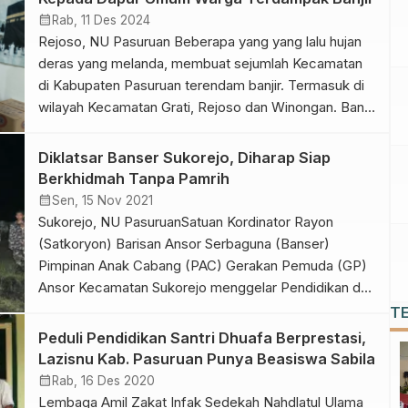
yang sudah termasuk dalam agenda kerja LAZISNU,
calendar_month
Rab, 11 Des 2024
sekaligus menjadi wujud nyata kepedulian […]
Rejoso, NU Pasuruan Beberapa yang yang lalu hujan
deras yang melanda, membuat sejumlah Kecamatan
di Kabupaten Pasuruan terendam banjir. Termasuk di
wilayah Kecamatan Grati, Rejoso dan Winongan. Banjir
ini dipengaruhi debit air sungai yang tinggi, imbas
penghujan. Hal itu berlanjut sampai, Senin (9/10/2024).
Diklatsar Banser Sukorejo, Diharap Siap
Hal itu membuat aktivitas warga berhenti khusus
Berkhidmah Tanpa Pamrih
dalam hal makan sehari hari […]
calendar_month
Sen, 15 Nov 2021
Sukorejo, NU PasuruanSatuan Kordinator Rayon
(Satkoryon) Barisan Ansor Serbaguna (Banser)
Pimpinan Anak Cabang (PAC) Gerakan Pemuda (GP)
Ansor Kecamatan Sukorejo menggelar Pendidikan dan
Pelatihan Dasar (Diklatsar) VIII bertempat di Sekolah
T
Dasar Negeri (SDN) Kalirejo 2, Kabupaten Pasuruan,
Peduli Pendidikan Santri Dhuafa Berprestasi,
Minggu (14/11/2021). Ketua Pengurus Cabang
Lazisnu Kab. Pasuruan Punya Beasiswa Sabila
Nahdlatul Ulama (PCNU) Kabupaten Pasuruan KH
calendar_month
Rab, 16 Des 2020
Imron Mutamakkin menegaskan bahwa Banser dan
Lembaga Amil Zakat Infak Sedekah Nahdlatul Ulama