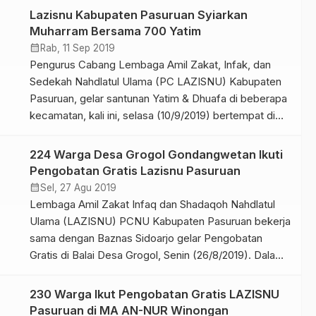
laudry yang berada di sekitar Pondok Pesantren yang
Lazisnu Kabupaten Pasuruan Syiarkan
berada di Kabupaten Pasuruan. Tepatnya sudah
Muharram Bersama 700 Yatim
hampir 3 bulan sejak para santri dipulangkan […]
calendar_month
Rab, 11 Sep 2019
Pengurus Cabang Lembaga Amil Zakat, Infak, dan
Sedekah Nahdlatul Ulama (PC LAZISNU) Kabupaten
Pasuruan, gelar santunan Yatim & Dhuafa di beberapa
kecamatan, kali ini, selasa (10/9/2019) bertempat di
Pondok Pesantren Sabilul Muttaqin Desa Karanganyar
Kecamatan Kraton. Tepat 10 Muharram tersebut,
224 Warga Desa Grogol Gondangwetan Ikuti
tercatat 700 Anak Yatim yang sudah disantuni oleh
Pengobatan Gratis Lazisnu Pasuruan
Lazisnu. Menurut Agus H. Muhammad Nawawi,
calendar_month
Sel, 27 Agu 2019
lazisnu […]
Lembaga Amil Zakat Infaq dan Shadaqoh Nahdlatul
Ulama (LAZISNU) PCNU Kabupaten Pasuruan bekerja
sama dengan Baznas Sidoarjo gelar Pengobatan
Gratis di Balai Desa Grogol, Senin (26/8/2019). Dalam
kegiatan putaran ke-31 ini, sebanyak 224 warga
mengikuti kegiatan tersebut. Agus H. Muhammad
230 Warga Ikut Pengobatan Gratis LAZISNU
Nawawi, Ketua Lazisnu Kabupaten Pasuruan,
Pasuruan di MA AN-NUR Winongan