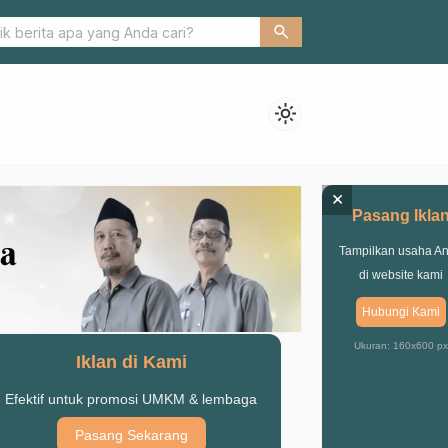
ji Muharram ala GUSDURian Pasuruan Bareng Siswa
search
light_mode
×
Pasang Ikla
Tampilkan usaha A
di website kami
Hubungi Kami
Ukuran: 160x600 px
Iklan di Kami
Efektif untuk promosi UMKM & lembaga
Pasang Sekarang