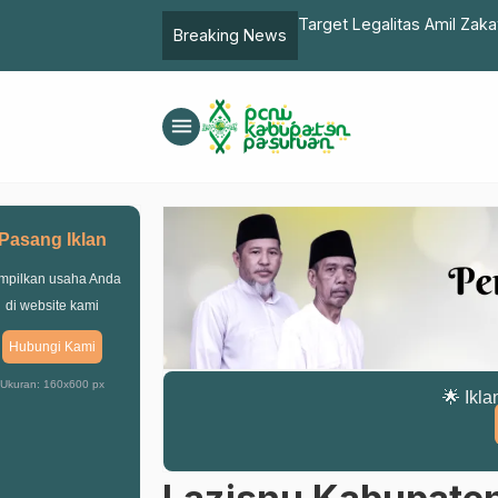
Target Legalitas Amil Zaka
Breaking News
Penataan Amil Zakat
menu
Pasang Iklan
mpilkan usaha Anda
di website kami
Hubungi Kami
Ukuran: 160x600 px
🌟 Ikla
Lazisnu Kabupate