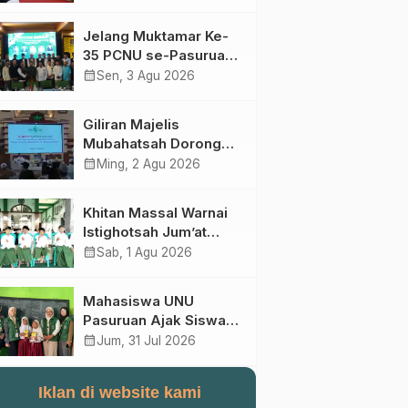
Perebutan Kursi Ketua
Umum
Jelang Muktamar Ke-
35 PCNU se-Pasuruan
Raya Rumuskan
calendar_month
Sen, 3 Agu 2026
Gagasan Transformasi
Gerakan NU Menuju
Giliran Majelis
Abad Kedua
Mubahatsah Dorong
Gagasan Pelembagaan
calendar_month
Ming, 2 Agu 2026
AHWA ke Forum
Muktamar Mendatang
Khitan Massal Warnai
Istighotsah Jum’at
Wage MWCNU
calendar_month
Sab, 1 Agu 2026
Sukorejo
Mahasiswa UNU
Pasuruan Ajak Siswa
SD Al Maksum
calendar_month
Jum, 31 Jul 2026
Balunganyar Kuasai
Penjumlahan Bersusun
Iklan di website kami