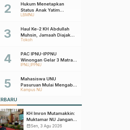
Hukum Menetapkan
Status Anak Yatim
LBMNU
Berdasarkan KK,
Bagaimana
Ketentuannya?
Haul Ke-2 KH Abdullah
Muhsin, Jamaah Diajak
Tokoh
Meneladani
Keistiqamahan
PAC IPNU-IPPNU
Winongan Gelar 3 Matra
IPNU
IPPNU
di MA Ma’arif An-Nur
Mahasiswa UNU
Pasuruan Mulai Mengabdi
Kampus NU
di Wonokerto dan Oro-
Oro Ombo Wetan Berikut
ERBARU
Programnya
KH Imron Mutamakkin:
Muktamar NU Jangan
Terjebak pada
calendar_month
Sen, 3 Agu 2026