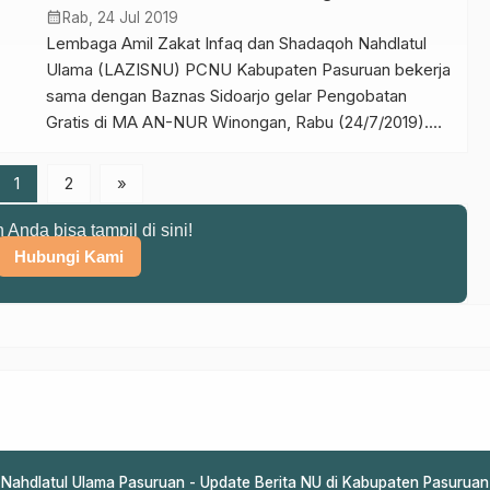
menegaskan bahwa NU siap melayani masyarakat
calendar_month
Rab, 24 Jul 2019
dalam berbagai bidang. Kami […]
Lembaga Amil Zakat Infaq dan Shadaqoh Nahdlatul
Ulama (LAZISNU) PCNU Kabupaten Pasuruan bekerja
sama dengan Baznas Sidoarjo gelar Pengobatan
Gratis di MA AN-NUR Winongan, Rabu (24/7/2019).
Dalam kegiatan putaran ke-30 ini, sebanyak 230
warga mengikuti kegiatan tersebut. Selain itu, kegiatan
1
2
»
kali ini bersamaan dengan Hari ulang tahun sekolah
MTs. AN-NUR ke-37 dan MA AN-NUR ke-7. […]
n Anda bisa tampil di sini!
Hubungi Kami
Nahdlatul Ulama Pasuruan - Update Berita NU di Kabupaten Pasuruan