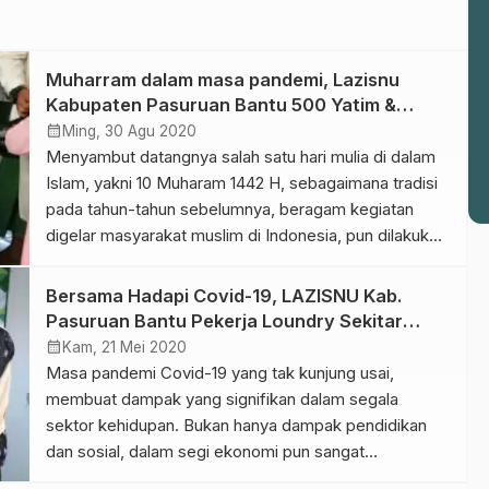
Muharram dalam masa pandemi, Lazisnu
Kabupaten Pasuruan Bantu 500 Yatim &
Duafa
calendar_month
Ming, 30 Agu 2020
Menyambut datangnya salah satu hari mulia di dalam
Islam, yakni 10 Muharam 1442 H, sebagaimana tradisi
pada tahun-tahun sebelumnya, beragam kegiatan
digelar masyarakat muslim di Indonesia, pun dilakukan
oleh Lembaga Amil Zakat, Infaq dan Shadaqoh
Nahdlatul Ulama (LAZISNU) Kabupaten Pasuruan
Bersama Hadapi Covid-19, LAZISNU Kab.
bekerjasama dengan Ikatan Alumni Pesantren Sabilul
Pasuruan Bantu Pekerja Loundry Sekitar
Muttaqin (IKAPSM), Pimpinan Anak Cabang Gerakan
Pondok Pesantren
calendar_month
Kam, 21 Mei 2020
Pemuda ANSOR (PAC […]
Masa pandemi Covid-19 yang tak kunjung usai,
membuat dampak yang signifikan dalam segala
sektor kehidupan. Bukan hanya dampak pendidikan
dan sosial, dalam segi ekonomi pun sangat
terdampak. Hal ini juga yang dialami para pekerja