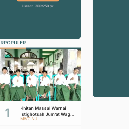
Ukuran: 300x250 px
ERPOPULER
Khitan Massal Warnai
Istighotsah Jum’at Wage
MWC NU
MWCNU Sukorejo