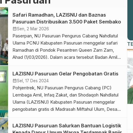
Safari Ramadhan, LAZISNU dan Baznas
Pasuruan Distribusikan 3.500 Paket Sembako
calendar_month
Sen, 2 Mar 2026
Paserpan, NU Pasuruan Pengurus Cabang Nahdlatul
Ulama PCNU Kabupaten Pasuruan menggelar safari
T
Ramadhan di Pondok Pesantren Queen Zam Zam,
Ahad (1/03/2026). Dalam acara tersebut Badan Amil
Zakat Nasional (Basznas) dan Lembaga Amil Zakat
Nahdlatul Ulama (LAZISNU) Kabupaten Pasuruan
LAZISNU Pasuruan Gelar Pengobatan Gratis
membagikan 3500 paket sembako yang di masing
calendar_month
Sel, 17 Des 2024
masing MWCNU untuk di bagikan ke masyarakat.
Pohjentrek, NU Pasuruan Pengurus Cabang (PC)
Ketua Baznas Kabupaten […]
Lembaga Amil, Infaq Zakat, dan Shodaqoh Nahdlatul
Ulama (LAZISNU) Kabupaten Pasuruan menggelar
pengobatan gratis di Madrasah Miftahul Ulum, Desa
Tindu Kecamatan Pohjentrek, Senin (16/12/2024).
Ketua PC LAZISNU Kabupaten Pasuruan Nur Kholis
LAZISNU Pasuruan Salurkan Bantuan Logistik
Majid mengatakan, program ini merupakan inisiatif
Kepada Dapur Umum Warga Terdampak Banjir