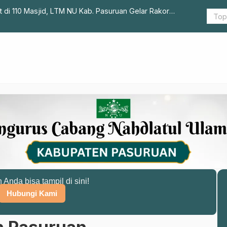
t di 110 Masjid, LTM NU Kab. Pasuruan Gelar Rakor
Begini Nga
n Anda bisa tampil di sini!
Hubungi Kami
n Pasuruan