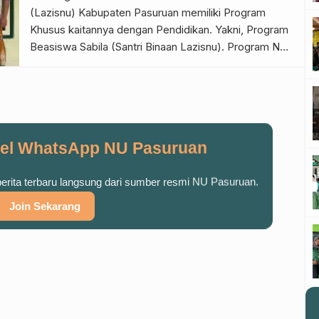
Ansor […]
(Lazisnu) Kabupaten Pasuruan memiliki Program
Khusus kaitannya dengan Pendidikan. Yakni, Program
Beasiswa Sabila (Santri Binaan Lazisnu). Program NU
peduli pendidikan tersebut masih diprioritaskan bagi
para santri dhuafa yang berprestasi dan sedang
menempuh pendidikan di lembaga pendidikan dalam
Pondok Pesantren. Selain itu, Beasiswa Sabila ini
merupakan bagian dari sinergitas […]
el WhatsApp NU Pasuruan
 berita terbaru langsung dari sumber resmi NU Pasuruan.
Join Sekarang