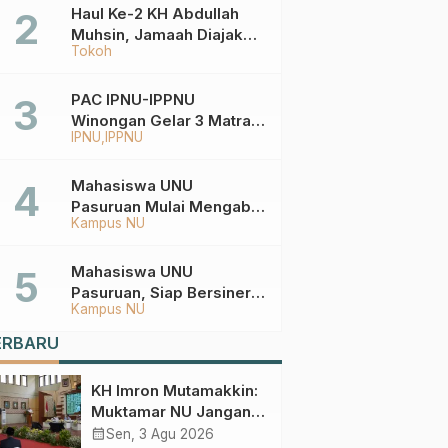
Haul Ke-2 KH Abdullah
Muhsin, Jamaah Diajak
Tokoh
Meneladani
Keistiqamahan
PAC IPNU-IPPNU
Winongan Gelar 3 Matra
IPNU
IPPNU
di MA Ma’arif An-Nur
Mahasiswa UNU
Pasuruan Mulai Mengabdi
Kampus NU
di Wonokerto dan Oro-
Oro Ombo Wetan Berikut
Programnya
Mahasiswa UNU
Pasuruan, Siap Bersinergi
Kampus NU
Percepat Pembangunan
Desa Toyaning
ERBARU
KH Imron Mutamakkin:
Muktamar NU Jangan
Terjebak pada
calendar_month
Sen, 3 Agu 2026