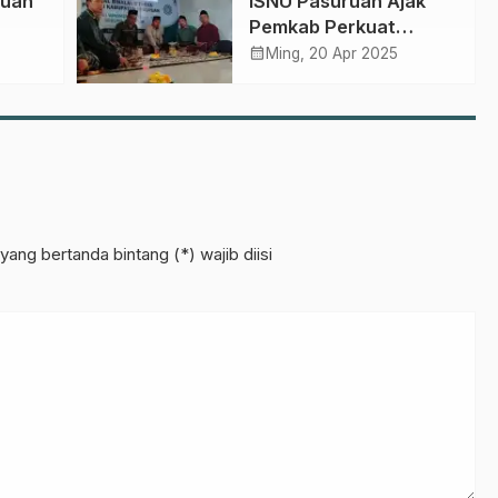
ruan
ISNU Pasuruan Ajak
Pemkab Perkuat
s
Kolaborasi dan Turun
calendar_month
Ming, 20 Apr 2025
Langsung ke
Masyarakat
yang bertanda bintang (*) wajib diisi