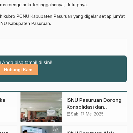
rus mengejar ketertinggalannya,” tututpnya.
osah kubro PCNU Kabupaten Pasuruan yang digelar setiap jum’at
 PCNU Kabupaten Pasuruan.
n Anda bisa tampil di sini!
Hubungi Kami
ka
ISNU Pasuruan Dorong
Konsolidasi dan
 Ajak
Evaluasi Kinerja
calendar_month
Sab, 17 Mei 2025
Pendamping PPH
M