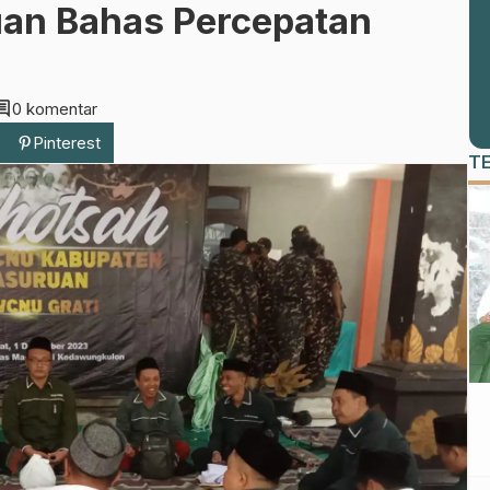
uan Bahas Percepatan
ment
0 komentar
Pinterest
T