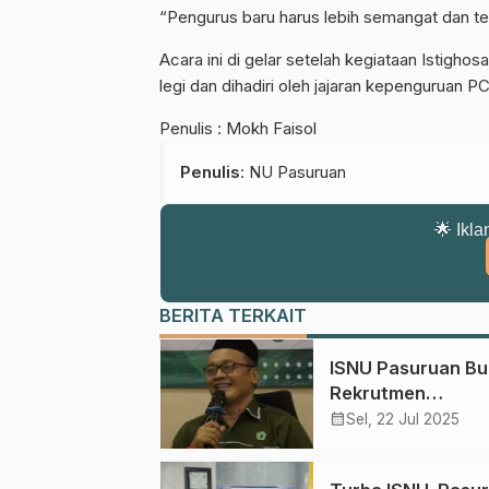
“Pengurus baru harus lebih semangat dan te
Acara ini di gelar setelah kegiataan Istigh
legi dan dihadiri oleh jajaran kepenguruan
Penulis : Mokh Faisol
Penulis
: NU Pasuruan
🌟 Ikla
BERITA TERKAIT
ISNU Pasuruan Bu
Rekrutmen
Pendamping Halal,
calendar_month
Sel, 22 Jul 2025
Masyarakat
Berdayakan UMK