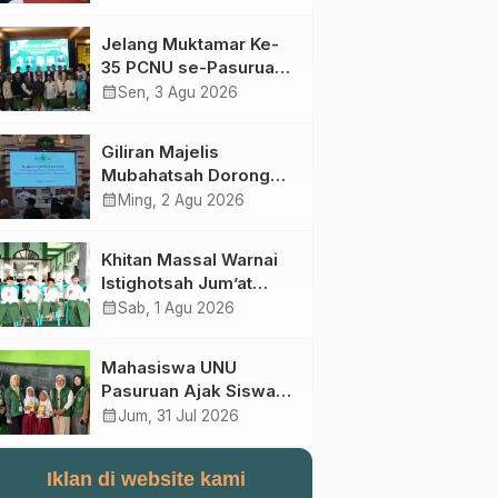
Perebutan Kursi Ketua
Umum
Jelang Muktamar Ke-
35 PCNU se-Pasuruan
Raya Rumuskan
calendar_month
Sen, 3 Agu 2026
Gagasan Transformasi
Gerakan NU Menuju
Giliran Majelis
Abad Kedua
Mubahatsah Dorong
Gagasan Pelembagaan
calendar_month
Ming, 2 Agu 2026
AHWA ke Forum
Muktamar Mendatang
Khitan Massal Warnai
Istighotsah Jum’at
Wage MWCNU
calendar_month
Sab, 1 Agu 2026
Sukorejo
Mahasiswa UNU
Pasuruan Ajak Siswa
SD Al Maksum
calendar_month
Jum, 31 Jul 2026
Balunganyar Kuasai
Penjumlahan Bersusun
Iklan di website kami