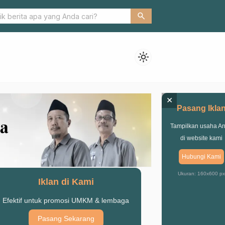
ari Ramadhan, PCNU Kembali Sosialisasikan ITS NU Pasuruan
search
light_mode
×
Pasang Ikla
Tampilkan usaha A
di website kami
Hubungi Kami
Ukuran: 160x600 px
Iklan di Kami
Efektif untuk promosi UMKM & lembaga
Pasang Sekarang