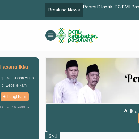
Resmi Dilantik, PC PMII P
Breaking News
menu
Pasang Iklan
mpilkan usaha Anda
di website kami
Hubungi Kami
Ukuran: 160x600 px
🌟 Ikla
ISNU