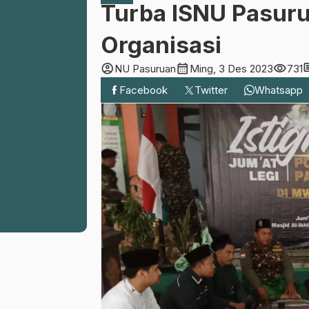
Turba ISNU Pasur
Organisasi
account_circle
calendar_month
visibility
com
NU Pasuruan
Ming, 3 Des 2023
731
Facebook
Twitter
Whatsapp