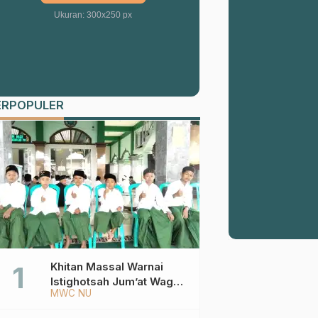
Ukuran: 300x250 px
ERPOPULER
Khitan Massal Warnai
Istighotsah Jum’at Wage
MWC NU
MWCNU Sukorejo