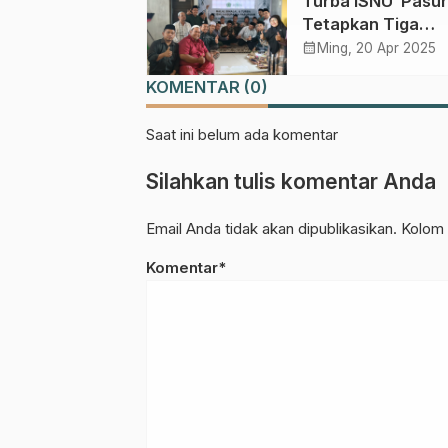
Turba ISNU Pasu
Tetapkan Tiga
Program Strategi
calendar_month
Ming, 20 Apr 2025
KOMENTAR (0)
Saat ini belum ada komentar
Silahkan tulis komentar Anda
Email Anda tidak akan dipublikasikan. Kolom 
Komentar*