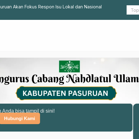
asuruan Akan Fokus Respon Isu Lokal dan Nasional
Melalui Saf
n Anda bisa tampil di sini!
Hubungi Kami