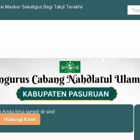
kai Masker Sekaligus Bagi Takjil Terakhir
Pentingnya 
n Anda bisa tampil di sini!
Hubungi Kami