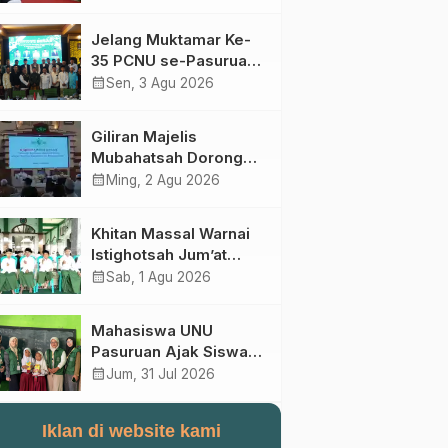
Perebutan Kursi Ketua
Umum
Jelang Muktamar Ke-
35 PCNU se-Pasuruan
Raya Rumuskan
calendar_month
Sen, 3 Agu 2026
Gagasan Transformasi
Gerakan NU Menuju
Giliran Majelis
Abad Kedua
Mubahatsah Dorong
Gagasan Pelembagaan
calendar_month
Ming, 2 Agu 2026
AHWA ke Forum
Muktamar Mendatang
Khitan Massal Warnai
Istighotsah Jum’at
Wage MWCNU
calendar_month
Sab, 1 Agu 2026
Sukorejo
Mahasiswa UNU
Pasuruan Ajak Siswa
SD Al Maksum
calendar_month
Jum, 31 Jul 2026
Balunganyar Kuasai
Penjumlahan Bersusun
Iklan di website kami