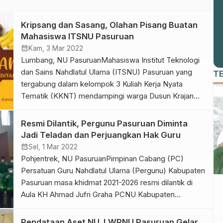
Kripsang dan Sasang, Olahan Pisang Buatan
Mahasiswa ITSNU Pasuruan
calendar_month
Kam, 3 Mar 2022
Lumbang, NU PasuruanMahasiswa Institut Teknologi
dan Sains Nahdlatul Ulama (ITSNU) Pasuruan yang
T
tergabung dalam kelompok 3 Kuliah Kerja Nyata
Tematik (KKNT) mendampingi warga Dusun Krajan
Sidorukun, Desa Panditan, Kecamatan Lumbang,
Kabupaten Pasuruan dalam mengolah pisang. Menjadi
Resmi Dilantik, Pergunu Pasuruan Diminta
Kripik Pisang Khas Panditan (Kripsang) dan Sale
Jadi Teladan dan Perjuangkan Hak Guru
Pisang Asli Lumbang Panditan (Sasang).
calendar_month
Sel, 1 Mar 2022
Penanggungjawab Kegiatan Sailatul Ilmi
Pohjentrek, NU PasuruanPimpinan Cabang (PC)
menyampaikan, meski Desa […]
Persatuan Guru Nahdlatul Ulama (Pergunu) Kabupaten
Pasuruan masa khidmat 2021-2026 resmi dilantik di
Aula KH Ahmad Jufri Graha PCNU Kabupaten
Pasuruan, Jl Warungdowo, Kecamatan Pohjentrek,
Senin (28/02/2022). Ketua Pengurus Cabang Nahdlatul
Pendataan Aset NU, LWPNU Pasuruan Gelar