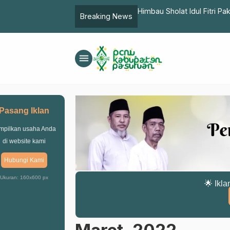
Himbau Sholat Idul Fitri Pa
Breaking News
menu
Pasang Iklan
mpilkan usaha Anda
di website kami
Hubungi Kami
Ukuran: 160x600 px
🌟 Ikla
Maret, 2022