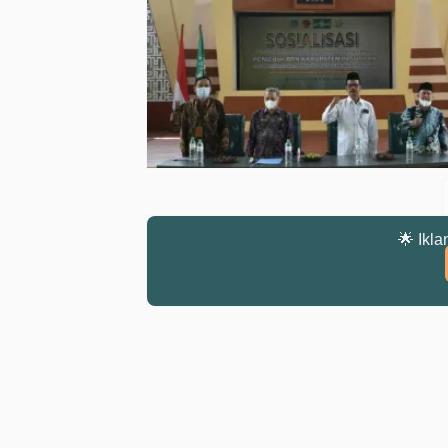
🌟 Ikla