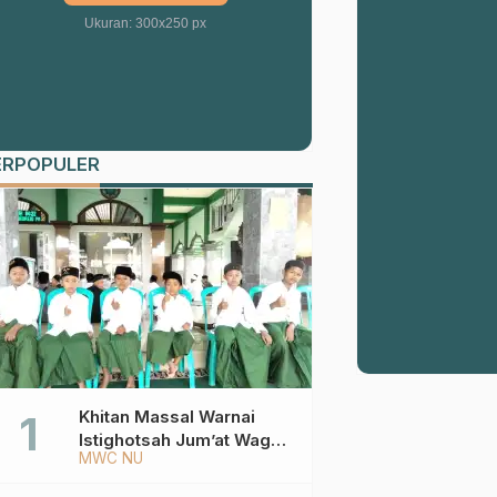
Ukuran: 300x250 px
ERPOPULER
Khitan Massal Warnai
Istighotsah Jum’at Wage
MWC NU
MWCNU Sukorejo