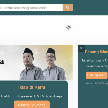
Pendidikan tentang Cinta
search
light_mode
×
Pasang Ikla
Tampilkan usaha A
di website kami
Hubungi Kami
Ukuran: 160x600 px
Iklan di Kami
Efektif untuk promosi UMKM & lembaga
Pasang Sekarang