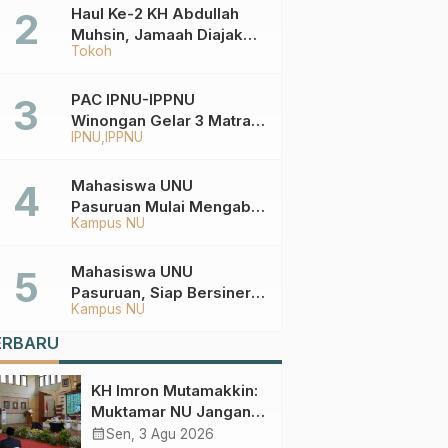
Haul Ke-2 KH Abdullah
Muhsin, Jamaah Diajak
Tokoh
Meneladani
Keistiqamahan
PAC IPNU-IPPNU
Winongan Gelar 3 Matra
IPNU
IPPNU
di MA Ma’arif An-Nur
Mahasiswa UNU
Pasuruan Mulai Mengabdi
Kampus NU
di Wonokerto dan Oro-
Oro Ombo Wetan Berikut
Programnya
Mahasiswa UNU
Pasuruan, Siap Bersinergi
Kampus NU
Percepat Pembangunan
Desa Toyaning
ERBARU
KH Imron Mutamakkin:
Muktamar NU Jangan
Terjebak pada
calendar_month
Sen, 3 Agu 2026