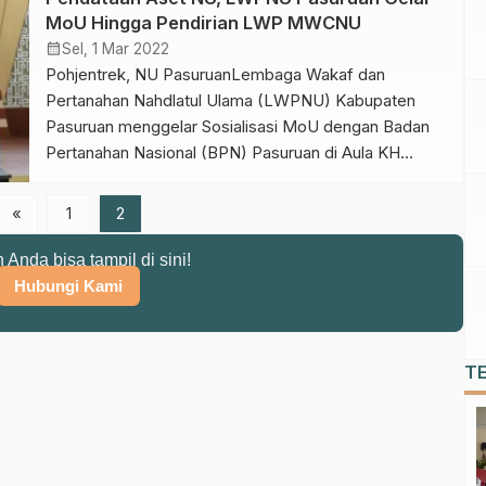
Ulama (PCNU) Kabupaten Pasuruan KH Imron
MoU Hingga Pendirian LWP MWCNU
Mutamakkin menyampaikan, selamat dan sukses
calendar_month
Sel, 1 Mar 2022
untuk pengurus Pergunu. Ia juga mengingatkan,
Pohjentrek, NU PasuruanLembaga Wakaf dan
bahwa peran […]
Pertanahan Nahdlatul Ulama (LWPNU) Kabupaten
Pasuruan menggelar Sosialisasi MoU dengan Badan
Pertanahan Nasional (BPN) Pasuruan di Aula KH
Ahmad Djufri Graha PCNU, Kecamatan Pohjentrek,
Rabu (23/2/2022). Ketua LWPNU Abdul Karim
«
1
2
menyampaikan, kegiatan itu juga dalam rangka
membentuk Majelis Wakil Cabang (MWC) LWPNU Se
n Anda bisa tampil di sini!
Kabupaten Pasuruan. “Nantinya LWPNU tingkat MWC
Hubungi Kami
harus mendata […]
T