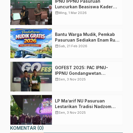
IPNU IPPNU Pasuruan
Dapatkan info kegiatan, kajian, dan berita terbaru langsung dari
Luncurkan Beasiswa Kader
sumber resmi NU Pasuruan.
NU dan MoU Literasi
calendar_month
Ming, 1 Mar 2026
Keagamaan Bersama
Join Sekarang
Kemenag
Bantu Warga Mudik, Pemkab
Pasuruan Sediakan Enam Rute
dengan 240 Kursi
calendar_month
Sab, 21 Feb 2026
GOFEST 2025: PAC IPNU-
IPPNU Gondangwetan
Semarakkan Hari Santri
calendar_month
Sen, 3 Nov 2025
dengan Edukasi dan Tradisi
LP Ma’arif NU Pasuruan
Lestarikan Tradisi Nadzom
Aqidatul Awam Lewat Lomba
calendar_month
Sen, 3 Nov 2025
Paduan Suara Santri
KOMENTAR (0)