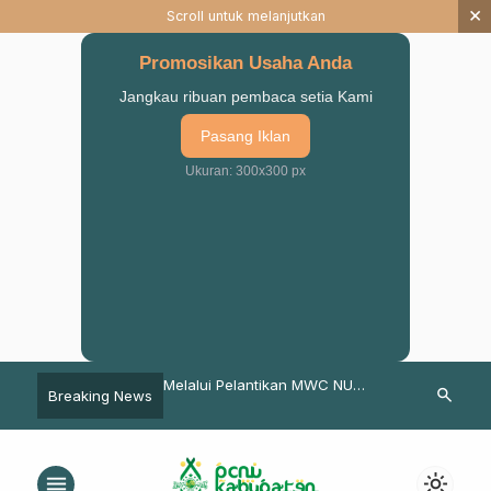
×
Scroll untuk melanjutkan
Promosikan Usaha Anda
Jangkau ribuan pembaca setia Kami
Pasang Iklan
Ukuran: 300x300 px
24, Ketua NU Pasuruan
Melalui Pelantikan MWC NU
Prinsip Kesuk
search
Breaking News
er Ikut Jaga
Winongan, Gus Ipong Minta
Khutbah Idul F
as
Warga Waspadai Fenomena La
Lina
menu
light_mode