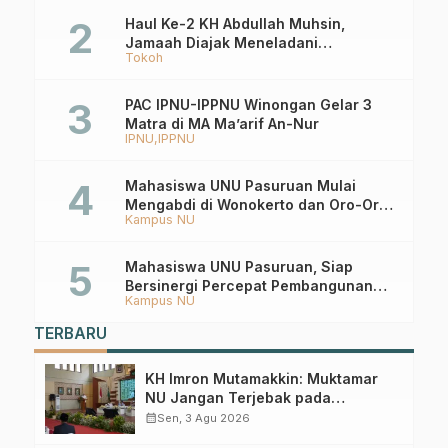
Haul Ke-2 KH Abdullah Muhsin,
Jamaah Diajak Meneladani
Tokoh
Keistiqamahan
PAC IPNU-IPPNU Winongan Gelar 3
Matra di MA Ma’arif An-Nur
IPNU
IPPNU
Mahasiswa UNU Pasuruan Mulai
Mengabdi di Wonokerto dan Oro-Oro
Kampus NU
Ombo Wetan Berikut Programnya
Mahasiswa UNU Pasuruan, Siap
Bersinergi Percepat Pembangunan
Kampus NU
Desa Toyaning
TERBARU
KH Imron Mutamakkin: Muktamar
NU Jangan Terjebak pada
Perebutan Kursi Ketua Umum
calendar_month
Sen, 3 Agu 2026