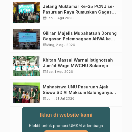
Jelang Muktamar Ke-35 PCNU se-
Pasuruan Raya Rumuskan Gagasan
Transformasi Gerakan NU Menuju
calendar_month
Sen, 3 Agu 2026
Abad Kedua
Giliran Majelis Mubahatsah Dorong
Gagasan Pelembagaan AHWA ke
Forum Muktamar Mendatang
calendar_month
Ming, 2 Agu 2026
Khitan Massal Warnai Istighotsah
Jum’at Wage MWCNU Sukorejo
calendar_month
Sab, 1 Agu 2026
Mahasiswa UNU Pasuruan Ajak
Siswa SD Al Maksum Balunganyar
Kuasai Penjumlahan Bersusun
calendar_month
Jum, 31 Jul 2026
Iklan di website kami
Efektif untuk promosi UMKM & lembaga