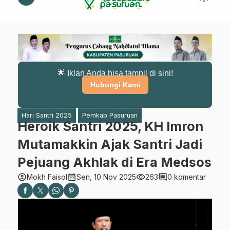
🌟 Iklan Anda bisa tampil di sini!
Hubungi Kami
Hari Santri 2025
Pemkab Pasuruan
Heroik Santri 2025, KH Imron
Mutamakkin Ajak Santri Jadi
Pejuang Akhlak di Era Medsos
account_circle
calendar_month
visibility
comment
Mokh Faisol
Sen, 10 Nov 2025
263
0 komentar