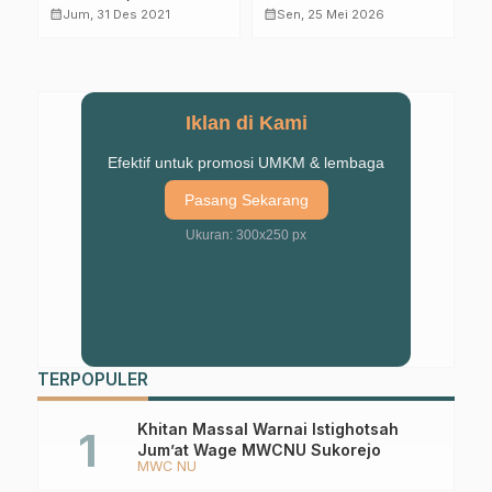
Pemerintah dengan
Makmurkan Masjid
D
calendar_month
calendar_month
calendar_month
Jum, 31 Des 2021
Sen, 25 Mei 2026
PCNU Kab. Pasuruan
dan Perkuat
H
dan Bangil
Kepedulian Sosial
Iklan di Kami
Efektif untuk promosi UMKM & lembaga
Pasang Sekarang
Ukuran: 300x250 px
TERPOPULER
Khitan Massal Warnai Istighotsah
Jum’at Wage MWCNU Sukorejo
MWC NU