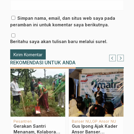
Simpan nama, email, dan situs web saya pada
peramban ini untuk komentar saya berikutnya.
Beritahu saya akan tulisan baru melalui surel.
REKOMENDASI UNTUK ANDA
Pesantren
Banser NU
GP Ansor NU
M
Gerakan Santri
Gus Ipong Ajak Kader
M
i
Menanam, Kolaborasi
Ansor Banser
J