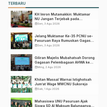
TERBARU
KH Imron Mutamakkin: Muktamar
NU Jangan Terjebak pada
Perebutan Kursi Ketua Umum
calendar_month
Sen, 3 Agu 2026
Jelang Muktamar Ke-35 PCNU se-
Pasuruan Raya Rumuskan Gagasan
Transformasi Gerakan NU Menuju
calendar_month
Sen, 3 Agu 2026
Abad Kedua
Giliran Majelis Mubahatsah Dorong
Gagasan Pelembagaan AHWA ke
Forum Muktamar Mendatang
calendar_month
Ming, 2 Agu 2026
Khitan Massal Warnai Istighotsah
Jum’at Wage MWCNU Sukorejo
calendar_month
Sab, 1 Agu 2026
Mahasiswa UNU Pasuruan Ajak
Siswa SD Al Maksum Balunganyar