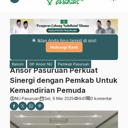
🌟 Iklan Anda bisa tampil di sini!
Hubungi Kami
Banom
GP Ansor NU
Pemkab Pasuruan
Ansor Pasuruan Perkuat
Sinergi dengan Pemkab Untuk
Kemandirian Pemuda
account_circle
calendar_month
visibility
comment
NU Pasuruan
Sel, 6 Mei 2025
941
0 komentar