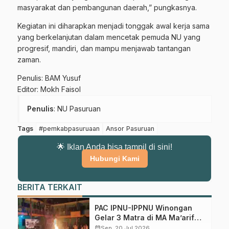
masyarakat dan pembangunan daerah,” pungkasnya.
Pasuruan
Kegiatan ini diharapkan menjadi tonggak awal kerja sama
Dapatkan info kegiatan, kajian, dan berita terbaru langsung dari
yang berkelanjutan dalam mencetak pemuda NU yang
sumber resmi NU Pasuruan.
progresif, mandiri, dan mampu menjawab tantangan
zaman.
Join Sekarang
Penulis: BAM Yusuf
Editor: Mokh Faisol
Penulis
: NU Pasuruan
Tags
#pemkabpasuruaan
Ansor Pasuruan
🌟 Iklan Anda bisa tampil di sini!
Hubungi Kami
BERITA TERKAIT
PAC IPNU-IPPNU Winongan
Gelar 3 Matra di MA Ma’arif
An-Nur
calendar_month
Sen, 20 Jul 2026