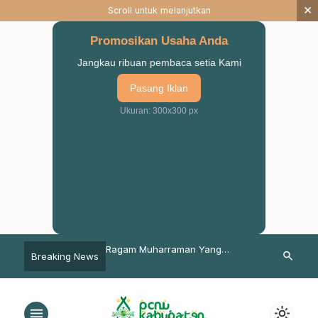
×
Scroll untuk melanjutkan
Promosikan Usaha Anda
Jangkau ribuan pembaca setia Kami
Pasang Iklan
Ukuran: 300x300 px
n Kompetensi Guru, LP
Ragam Muharraman Yang
ISNU Pasurua
search
Breaking News
Disaksikan Mahasiswa KKN
Manaqib Syah
 An Nahdliyah
Kolaborasi ITSNU-STAI
Jaelani Seka
Salahuddin Pasuruan
Musolla Gus 
menu
light_mode