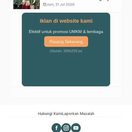
Kuasai Penjumlahan Bersusun
calendar_month
Jum, 31 Jul 2026
Iklan di website kami
Efektif untuk promosi UMKM & lembaga
Pasang Sekarang
Ukuran: 300x250 px
Hubungi Kami
Laporkan Masalah