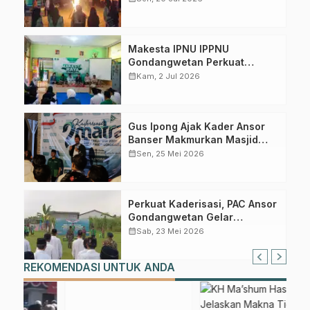
Makesta IPNU IPPNU
Gondangwetan Perkuat
Kaderisasi, Siapkan Generasi
calendar_month
Kam, 2 Jul 2026
Gus Ipong Ajak Kader Ansor
Banser Makmurkan Masjid
dan Perkuat Kepedulian Sosial
calendar_month
Sen, 25 Mei 2026
Perkuat Kaderisasi, PAC Ansor
Gondangwetan Gelar
Kaderisasi Dua Matra
calendar_month
Sab, 23 Mei 2026
REKOMENDASI UNTUK ANDA