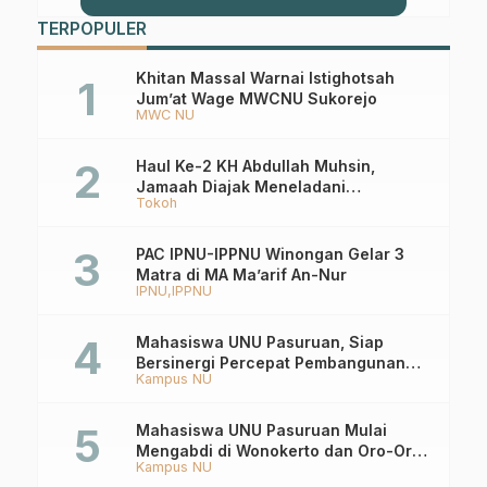
TERPOPULER
Khitan Massal Warnai Istighotsah
Jum’at Wage MWCNU Sukorejo
MWC NU
Haul Ke-2 KH Abdullah Muhsin,
Jamaah Diajak Meneladani
Tokoh
Keistiqamahan
PAC IPNU-IPPNU Winongan Gelar 3
Matra di MA Ma’arif An-Nur
IPNU
IPPNU
Mahasiswa UNU Pasuruan, Siap
Bersinergi Percepat Pembangunan
Kampus NU
Desa Toyaning
Mahasiswa UNU Pasuruan Mulai
Mengabdi di Wonokerto dan Oro-Oro
Kampus NU
Ombo Wetan Berikut Programnya