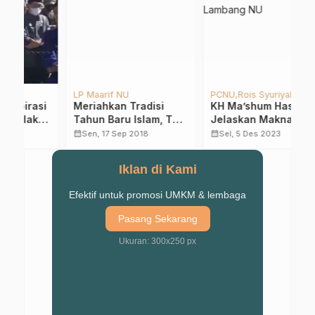
LP Maarif NU
PCNU
Rois Syuriyah
Ka
i
Meriahkan Tradisi
KH Ma’shum Hasyim
K
Tahun Baru Islam, TPQ
Jelaskan Makna Tiga
K
Al-Karamah Nguling
Huruf Lambang NU
calendar_month
calendar_month
calendar_month
Sen, 17 Sep 2018
Sel, 5 Des 2023
Gelar Pengajian Umum
Iklan di Kami
Efektif untuk promosi UMKM & lembaga
Pasang Sekarang
Ukuran: 300x250 px