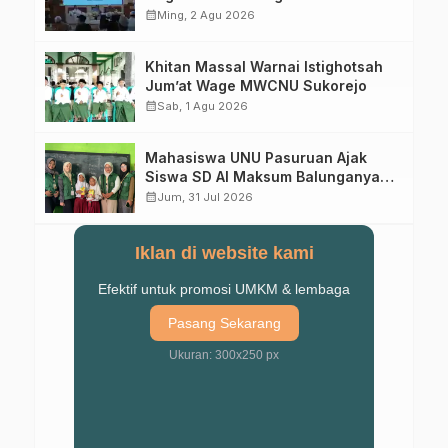
Forum Muktamar Mendatang
calendar_month
Ming, 2 Agu 2026
Khitan Massal Warnai Istighotsah
Jum’at Wage MWCNU Sukorejo
calendar_month
Sab, 1 Agu 2026
Mahasiswa UNU Pasuruan Ajak
Siswa SD Al Maksum Balunganyar
Kuasai Penjumlahan Bersusun
calendar_month
Jum, 31 Jul 2026
Iklan di website kami
Efektif untuk promosi UMKM & lembaga
Pasang Sekarang
Ukuran: 300x250 px