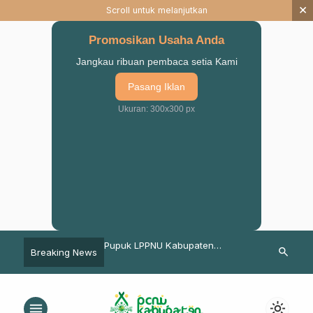
×
Scroll untuk melanjutkan
Promosikan Usaha Anda
Jangkau ribuan pembaca setia Kami
Pasang Iklan
Ukuran: 300x300 px
Internasional Iqbal
Pupuk LPPNU Kabupaten
ISNU Pasuru
search
Breaking News
na Dipastikan Hadir di
Pasuruan Berhasil Tingkatkan
Kampus se-P
al NU Pasuruan
Hasil Panen
menu
light_mode