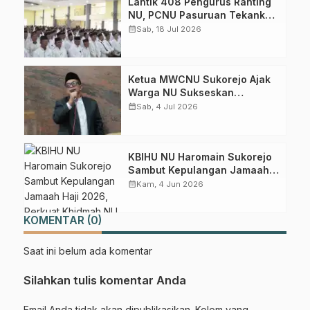
Lantik 408 Pengurus Ranting
NU, PCNU Pasuruan Tekankan
Literasi dan Loyalitas
calendar_month
Sab, 18 Jul 2026
Berorganisasi
Gabung Channel WhatsApp NU
Pasuruan
Ketua MWCNU Sukorejo Ajak
Warga NU Sukseskan
Muktamar dan Perkuat
calendar_month
Sab, 4 Jul 2026
Dapatkan info kegiatan, kajian, dan berita terbaru langsung dari
Madrasah Diniyah
sumber resmi NU Pasuruan.
Join Sekarang
KBIHU NU Haromain Sukorejo
Sambut Kepulangan Jamaah
Haji 2026, Perkuat Khidmah
calendar_month
Kam, 4 Jun 2026
NU untuk Umat
KOMENTAR (0)
Saat ini belum ada komentar
Silahkan tulis komentar Anda
Email Anda tidak akan dipublikasikan. Kolom yang