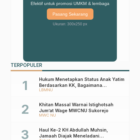
Efektif untuk promosi UMKM & lembaga
Pasang Sekarang
Ukuran: 300x250 px
TERPOPULER
Hukum Menetapkan Status Anak Yatim
Berdasarkan KK, Bagaimana
LBMNU
Ketentuannya?
Khitan Massal Warnai Istighotsah
Jum’at Wage MWCNU Sukorejo
MWC NU
Haul Ke-2 KH Abdullah Muhsin,
Jamaah Diajak Meneladani