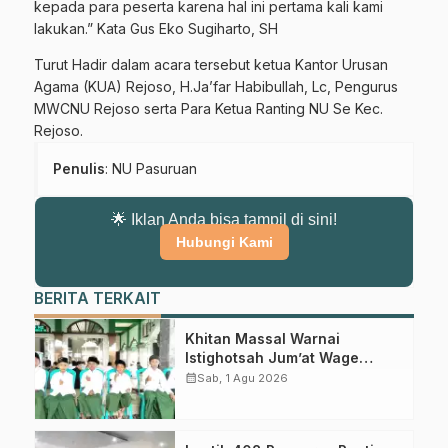
kepada para peserta karena hal ini pertama kali kami
lakukan.” Kata Gus Eko Sugiharto, SH
Turut Hadir dalam acara tersebut ketua Kantor Urusan
Agama (KUA) Rejoso, H.Ja’far Habibullah, Lc, Pengurus
MWCNU Rejoso serta Para Ketua Ranting NU Se Kec.
Rejoso.
Penulis
: NU Pasuruan
🌟 Iklan Anda bisa tampil di sini!
Hubungi Kami
BERITA TERKAIT
Khitan Massal Warnai
Istighotsah Jum’at Wage
MWCNU Sukorejo
calendar_month
Sab, 1 Agu 2026