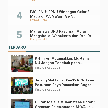
Tokoh
Keistiqamahan
PAC IPNU-IPPNU Winongan Gelar 3
Matra di MA Ma’arif An-Nur
IPNU
IPPNU
Mahasiswa UNU Pasuruan Mulai
Mengabdi di Wonokerto dan Oro-Oro
Kampus NU
Ombo Wetan Berikut Programnya
TERBARU
KH Imron Mutamakkin: Muktamar
NU Jangan Terjebak pada
Perebutan Kursi Ketua Umum
calendar_month
Sen, 3 Agu 2026
Jelang Muktamar Ke-35 PCNU se-
Pasuruan Raya Rumuskan Gagasan
Transformasi Gerakan NU Menuju
calendar_month
Sen, 3 Agu 2026
Abad Kedua
Giliran Majelis Mubahatsah Dorong
Gagasan Pelembagaan AHWA ke