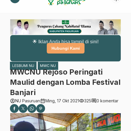
🌟 Iklan Anda bisa tampil di sini!
Hubungi Kami
LESBUMI NU
MWC NU
MWCNU Rejoso Peringati
Maulid dengan Lomba Festival
Banjari
account_circle
calendar_month
visibility
comment
NU Pasuruan
Ming, 17 Okt 2021
325
0 komentar