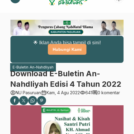
🌟 Iklan Anda bisa tampil di sini!
Hubungi Kami
E-Buletin An-Nahdliyah
Download E-Buletin An-
Nahdliyah Edisi 4 Tahun 2022
account_circle
calendar_month
visibility
comment
NU Pasuruan
Kam, 4 Agu 2022
641
0 komentar