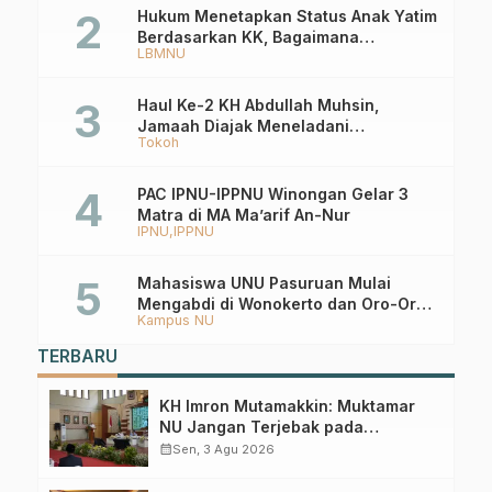
Hukum Menetapkan Status Anak Yatim
Berdasarkan KK, Bagaimana
LBMNU
Ketentuannya?
Haul Ke-2 KH Abdullah Muhsin,
Jamaah Diajak Meneladani
Tokoh
Keistiqamahan
PAC IPNU-IPPNU Winongan Gelar 3
Matra di MA Ma’arif An-Nur
IPNU
IPPNU
Mahasiswa UNU Pasuruan Mulai
Mengabdi di Wonokerto dan Oro-Oro
Kampus NU
Ombo Wetan Berikut Programnya
TERBARU
KH Imron Mutamakkin: Muktamar
NU Jangan Terjebak pada
Perebutan Kursi Ketua Umum
calendar_month
Sen, 3 Agu 2026