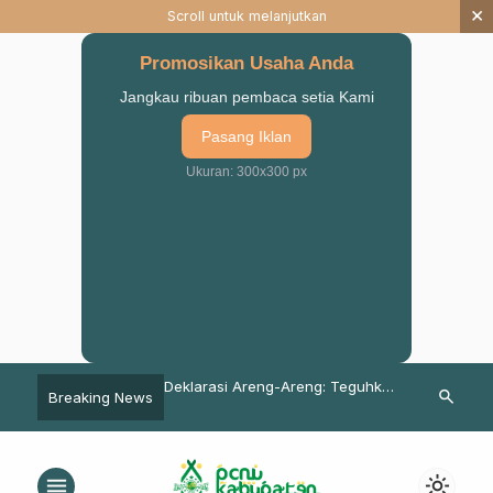
×
Scroll untuk melanjutkan
Promosikan Usaha Anda
Jangkau ribuan pembaca setia Kami
Pasang Iklan
Ukuran: 300x300 px
n Mutu dan Daya Saing
Deklarasi Areng-Areng: Teguhkan
Konferancab 
search
Breaking News
Prodi TI UNU Pasuruan
Sinergi PMII Pasuruan dengan
Khilmi Anjast
eran di BKSTI
Pesantren
Ketua
menu
light_mode