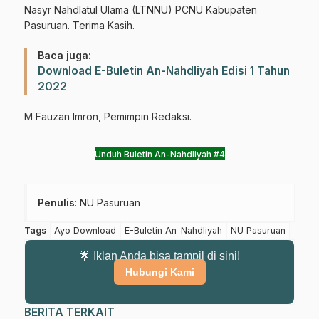
Dapatkan info kegiatan, kajian, dan berita terbaru langsung dari
Nasyr Nahdlatul Ulama (LTNNU) PCNU Kabupaten
sumber resmi NU Pasuruan.
Pasuruan. Terima Kasih.
Join Sekarang
Baca juga:
Download E-Buletin An-Nahdliyah Edisi 1 Tahun
2022
M Fauzan Imron, Pemimpin Redaksi.
Unduh Buletin An-Nahdliyah #4
Penulis
: NU Pasuruan
Tags
Ayo Download
E-Buletin An-Nahdliyah
NU Pasuruan
🌟 Iklan Anda bisa tampil di sini!
Hubungi Kami
BERITA TERKAIT