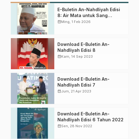
E-Buletin An-Nahdliyah Edisi
8: Air Mata untuk Sang
Murobbi dan Jejak Spiritual
calendar_month
Ming, 1 Feb 2026
Satu Abad NU
Download E-Buletin An-
Nahdliyah Edisi 8
calendar_month
Kam, 14 Sep 2023
Download E-Buletin An-
Nahdliyah Edisi 7
calendar_month
Jum, 21 Apr 2023
Download E-Buletin An-
Nahdliyah Edisi 6 Tahun 2022
calendar_month
Sen, 28 Nov 2022