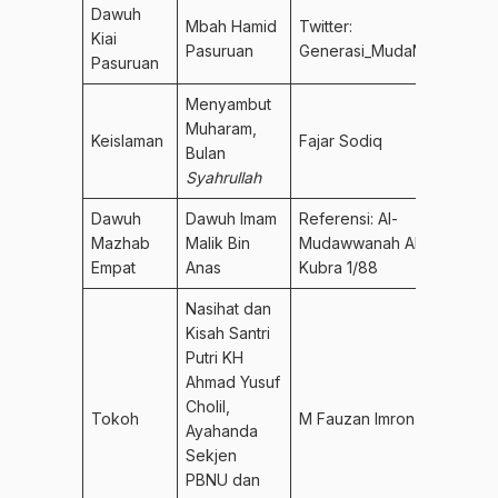
Dawuh
Mbah Hamid
Twitter:
Kiai
Pasuruan
Generasi_MudaNU
Pasuruan
Menyambut
Muharam,
Keislaman
Fajar Sodiq
Bulan
Syahrullah
Dawuh
Dawuh Imam
Referensi: Al-
Mazhab
Malik Bin
Mudawwanah Al-
Empat
Anas
Kubra 1/88
Nasihat dan
Kisah Santri
Putri KH
Ahmad Yusuf
Cholil,
Tokoh
M Fauzan Imron
Ayahanda
Sekjen
PBNU dan