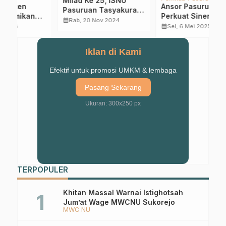
Islam “Sawah” Bukan
P
Ansor Pasuruan
n
Ahlus Sunnah Wal
D
Perkuat Sinergi
Jamaah
G
calendar_month
calendar_month
Rab, 23 Agu 2017
dengan Pemkab Untuk
calendar_month
Sel, 6 Mei 2025
P
Kemandirian Pemuda
P
Iklan di Kami
Efektif untuk promosi UMKM & lembaga
Pasang Sekarang
Ukuran: 300x250 px
TERPOPULER
Khitan Massal Warnai Istighotsah
Jum’at Wage MWCNU Sukorejo
MWC NU