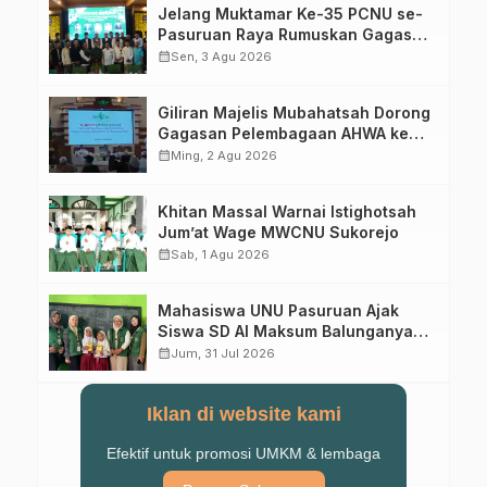
Jelang Muktamar Ke-35 PCNU se-
Pasuruan Raya Rumuskan Gagasan
Transformasi Gerakan NU Menuju
calendar_month
Sen, 3 Agu 2026
Abad Kedua
Giliran Majelis Mubahatsah Dorong
Gagasan Pelembagaan AHWA ke
Forum Muktamar Mendatang
calendar_month
Ming, 2 Agu 2026
Khitan Massal Warnai Istighotsah
Jum’at Wage MWCNU Sukorejo
calendar_month
Sab, 1 Agu 2026
Mahasiswa UNU Pasuruan Ajak
Siswa SD Al Maksum Balunganyar
Kuasai Penjumlahan Bersusun
calendar_month
Jum, 31 Jul 2026
Iklan di website kami
Efektif untuk promosi UMKM & lembaga