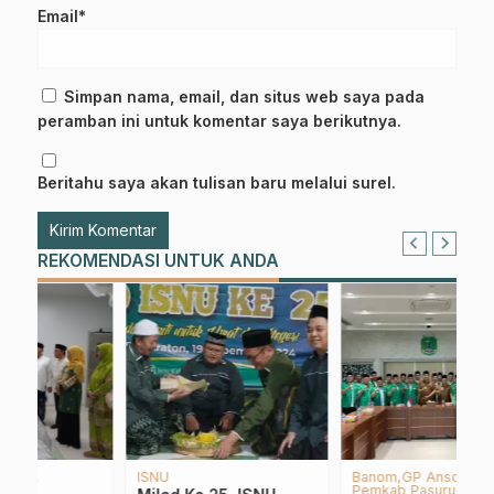
Email*
Simpan nama, email, dan situs web saya pada
peramban ini untuk komentar saya berikutnya.
Beritahu saya akan tulisan baru melalui surel.
REKOMENDASI UNTUK ANDA
Banom
GP Ansor NU
Buku
Serba-serbi
G
Pemkab Pasuruan