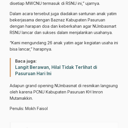
disetiap MWCNU termasuk di RSNU ini,” ujarnya.
Dalam acara tersebut juga diadakan santunan anak yatim
bekerjasama dengan Baznaz Kabupaten Pasuruan
dengan harapan doa dan keberkahan agar NUmbasmart
RSNU lancar dan sukses dalam menjalankan usahanya.
“Kami mengundang 26 anak yatim agar kegiatan usaha ini
bisa lancar,” harapnya.
Baca juga:
Langit Berawan, Hilal Tidak Terlihat di
Pasuruan Hari Ini
Adapun grand opening NUmbasmat di resmikan langsung
oleh karena PCNU Kabupaten Pasuruan KH Imron
Mutamakkin.
Gabung Channel WhatsApp NU
Penulis: Mokh Faisol
Pasuruan
Dapatkan info kegiatan, kajian, dan berita terbaru langsung dari