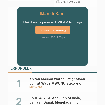
Bencana Gempa
Megathrust
Iklan di Kami
Efektif untuk promosi UMKM & lembaga
Pasang Sekarang
Ukuran: 300x250 px
TERPOPULER
Khitan Massal Warnai Istighotsah
Jum’at Wage MWCNU Sukorejo
MWC NU
Haul Ke-2 KH Abdullah Muhsin,
Jamaah Diajak Meneladani