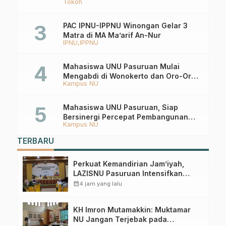
Tokoh
Keistiqamahan
PAC IPNU-IPPNU Winongan Gelar 3
Matra di MA Ma’arif An-Nur
IPNU
IPPNU
Mahasiswa UNU Pasuruan Mulai
Mengabdi di Wonokerto dan Oro-Oro
Kampus NU
Ombo Wetan Berikut Programnya
Mahasiswa UNU Pasuruan, Siap
Bersinergi Percepat Pembangunan
Kampus NU
Desa Toyaning
TERBARU
Perkuat Kemandirian Jam’iyah,
LAZISNU Pasuruan Intensifkan
Gerakan Koin NU
calendar_month
4 jam yang lalu
KH Imron Mutamakkin: Muktamar
NU Jangan Terjebak pada