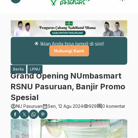
🌟 Iklan Anda bisa tampil di sini!
Hubungi Kami
Berita
LPNU
Grand Opening NUmbasmart
RSNU Pasuruan, Banjir Promo
Spesial
account_circle
calendar_month
visibility
comment
NU Pasuruan
Sen, 12 Agu 2024
929
0 komentar