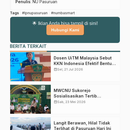
sumber resmi NU Pasuruan.
Penulis
: NU Pasuruan
Join Sekarang
Tags
#lpnupasuruan
#numbasmart
🌟 Iklan Anda bisa tampil di sini!
Hubungi Kami
BERITA TERKAIT
Dosen UiTM Malaysia Sebut
KKN Indonesia Efektif Bentuk
Karakter Mahasiswa
calendar_month
Sel, 21 Jul 2026
MWCNU Sukorejo
Sosialisasikan Tertib
Administrasi dalam Istighotsah
calendar_month
Sab, 23 Mei 2026
Jum’at Wage
Langit Berawan, Hilal Tidak
Terlihat di Pasuruan Hari Ini