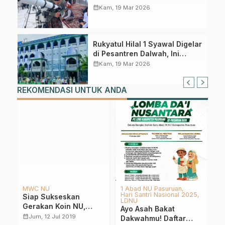
calendar_month
Kam, 19 Mar 2026
Rukyatul Hilal 1 Syawal Digelar
di Pesantren Dalwah, Ini
Prediksi LFNU Pasuruan
calendar_month
Kam, 19 Mar 2026
REKOMENDASI UNTUK ANDA
Hari Santri 2024
LPBINU
Abad Kedua NU
2025
Aswaja NU Center
LPBINU Kabupaten
Hari Santri, Aswaja NU
Pasuruan Gelar
Center Gelar Seminar
Sarasehan Mitigasi
calendar_month
Sab, 19 Okt 2024
dan Bedah Buku
calendar_month
Sen, 23 Okt 2023