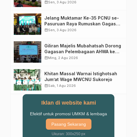
Perebutan Kursi Ketua Umum
calendar_month
Sen, 3 Agu 2026
Jelang Muktamar Ke-35 PCNU se-
Pasuruan Raya Rumuskan Gagasan
Transformasi Gerakan NU Menuju
calendar_month
Sen, 3 Agu 2026
Abad Kedua
Giliran Majelis Mubahatsah Dorong
Gagasan Pelembagaan AHWA ke
Forum Muktamar Mendatang
calendar_month
Ming, 2 Agu 2026
Khitan Massal Warnai Istighotsah
Jum’at Wage MWCNU Sukorejo
calendar_month
Sab, 1 Agu 2026
Iklan di website kami
Efektif untuk promosi UMKM & lembaga
Pasang Sekarang
Ukuran: 300x250 px