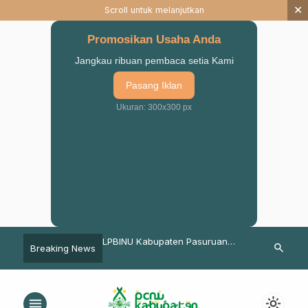
×
Scroll untuk melanjutkan
Promosikan Usaha Anda
Jangkau ribuan pembaca setia Kami
Pasang Iklan
Ukuran: 300x300 px
IPPNU Sukorejo Sukses
LPBINU Kabupaten Pasuruan
Kiat Menceta
search
Breaking News
latama di Lapangan
Gelar Sarasehan Mitigasi
Unggul di B
aster
Bencana Gempa Megathrust
menu
light_mode