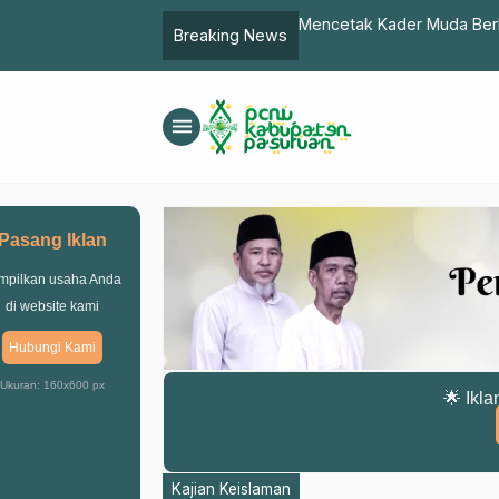
 Elemen Harus Bergerak Secara
Mencetak Kader Muda Berk
Breaking News
menu
Pasang Iklan
mpilkan usaha Anda
di website kami
Hubungi Kami
Ukuran: 160x600 px
🌟 Ikla
Kajian Keislaman