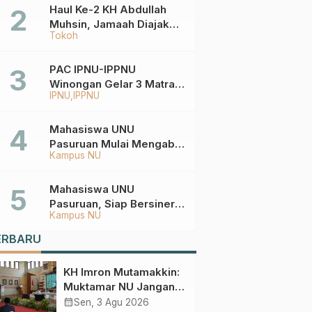
Haul Ke-2 KH Abdullah
Muhsin, Jamaah Diajak
Tokoh
Meneladani
Keistiqamahan
PAC IPNU-IPPNU
Winongan Gelar 3 Matra
IPNU
IPPNU
di MA Ma’arif An-Nur
Mahasiswa UNU
Pasuruan Mulai Mengabdi
Kampus NU
di Wonokerto dan Oro-
Oro Ombo Wetan Berikut
Programnya
Mahasiswa UNU
Pasuruan, Siap Bersinergi
Kampus NU
Percepat Pembangunan
Desa Toyaning
ERBARU
KH Imron Mutamakkin:
Muktamar NU Jangan
Terjebak pada
calendar_month
Sen, 3 Agu 2026