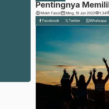
Pentingnya Memili
account_circle
calendar_month
visibility
co
Mokh Faisol
Ming, 19 Jun 2022
1.341
Facebook
Twitter
Whatsapp