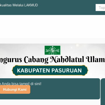
ualitas Melalui LAKMUD
KH Imron Mu
n Anda bisa tampil di sini!
Hubungi Kami