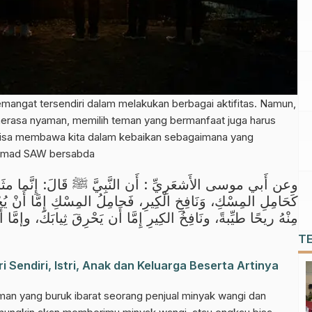
mangat tersendiri dalam melakukan berbagai aktifitas. Namun,
merasa nyaman, memilih teman yang bermanfaat juga harus
i bisa membawa kita dalam kebaikan sebagaimana yang
hammad SAW bersabda
وعن أَبي موسى الأَشعَرِيِّ : أَن النَّبِيَّ ﷺ قَالَ: إِنَّما مثَ:
كَحَامِلِ المِسْكِ، وَنَافِخِ الْكِيرِ، فَحامِلُ المِسْكِ إِمَّا أَنْ يُحْذِيَك
مِنْهُ ريحًا طيِّبةً، ونَافِخُ الكِيرِ إِمَّا أَن يَحْرِقَ ثِيابَكَ، وإمَّا أ)
T
i Sendiri, Istri, Anak dan Keluarga Beserta Artinya
eman yang buruk ibarat seorang penjual minyak wangi dan