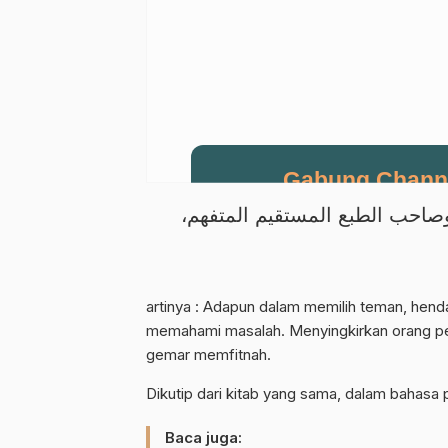
Gabung Chann
ع وصاحب الطبع المستقيم المتفهم
Dapatkan info kegiatan, kajian, dan
artinya : Adapun dalam memilih teman, henda
memahami masalah. Menyingkirkan orang pe
gemar memfitnah.
Dikutip dari kitab yang sama, dalam bahasa p
Baca juga: