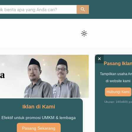
tamakkin: Shalat Tidak Boleh Ditinggalkan,Dalam Kondisi Apapun.
search
light_mode
×
Pasang Ikla
Tampilkan usaha A
di website kami
Hubungi Kami
Ukuran: 160x600 px
Iklan di Kami
Efektif untuk promosi UMKM & lembaga
Pasang Sekarang