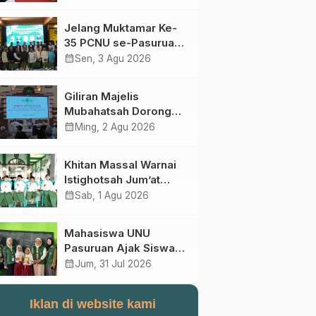
Perebutan Kursi Ketua
Umum
Jelang Muktamar Ke-
35 PCNU se-Pasuruan
Raya Rumuskan
calendar_month
Sen, 3 Agu 2026
Gagasan Transformasi
Gerakan NU Menuju
Giliran Majelis
Abad Kedua
Mubahatsah Dorong
Gagasan Pelembagaan
calendar_month
Ming, 2 Agu 2026
AHWA ke Forum
Muktamar Mendatang
Khitan Massal Warnai
Istighotsah Jum’at
Wage MWCNU
calendar_month
Sab, 1 Agu 2026
Sukorejo
Mahasiswa UNU
Pasuruan Ajak Siswa
SD Al Maksum
calendar_month
Jum, 31 Jul 2026
Balunganyar Kuasai
Penjumlahan Bersusun
Iklan di website kami