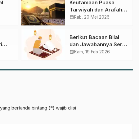
al
Keutamaan Puasa
Tarwiyah dan Arafah
2026: Jadwal, Niat,
calendar_month
Rab, 20 Mei 2026
dan Hadits Lengkap
Berikut Bacaan Bilal
i
dan Jawabannya Serta
k dan
Doa Shalat Tarawih
calendar_month
Kam, 19 Feb 2026
dan Witir
yang bertanda bintang (*) wajib diisi