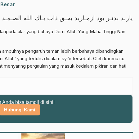
 Besar
ياربد بدتـر بود ازمـاربد بحـق ذات بـاك الله الصـمـد
 daripada ular yang bahaya Demi Allah Yang Maha Tinggi Nan
hwa ampuhnya pengaruh teman lebih berbahaya dibandingkan
 Allah’ yang tertulis didalam syi’ir tersebut. Oleh karena itu
apat menyaring pergaulan yang masuk kedalam pikiran dan hati
n Anda bisa tampil di sini!
Hubungi Kami