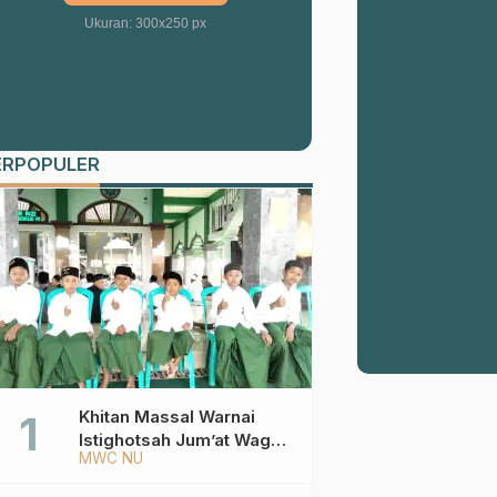
Ukuran: 300x250 px
ERPOPULER
Khitan Massal Warnai
Istighotsah Jum’at Wage
MWC NU
MWCNU Sukorejo