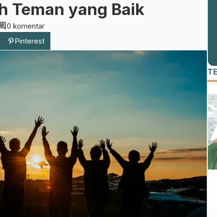
h Teman yang Baik
mment
0 komentar
Pinterest
T