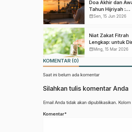
Doa Akhir dan Aw
Tahun Hijriyah :
Bacaan, Arti dan
calendar_month
Sen, 15 Jun 2026
Keutmaaannya
Niat Zakat Fitrah
Lengkap: untuk Dir
Sendiri, Istri, Ana
calendar_month
Ming, 15 Mar 2026
Keluarga Beserta
KOMENTAR (0)
Artinya
Saat ini belum ada komentar
Silahkan tulis komentar Anda
Email Anda tidak akan dipublikasikan. Kolom 
Komentar*