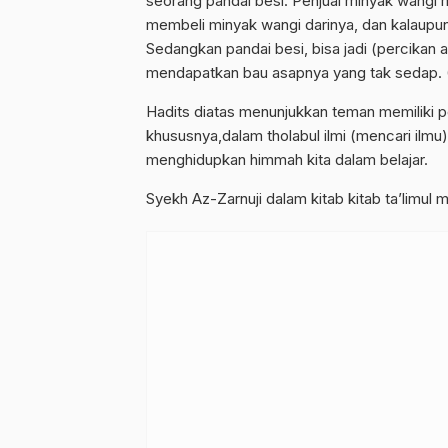
seorang pandai besi. Penjual minyak wangi
membeli minyak wangi darinya, dan kalaupu
Sedangkan pandai besi, bisa jadi (percikan
mendapatkan bau asapnya yang tak sedap. (
Hadits diatas menunjukkan teman memiliki p
khususnya,dalam tholabul ilmi (mencari ilmu
menghidupkan himmah kita dalam belajar.
Syekh Az-Zarnuji dalam kitab kitab ta’limul m