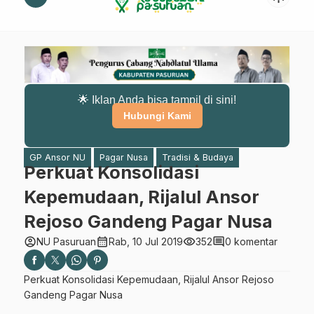
🌟 Iklan Anda bisa tampil di sini!
Hubungi Kami
GP Ansor NU
Pagar Nusa
Tradisi & Budaya
Perkuat Konsolidasi
Kepemudaan, Rijalul Ansor
Rejoso Gandeng Pagar Nusa
account_circle
calendar_month
visibility
comment
NU Pasuruan
Rab, 10 Jul 2019
352
0 komentar
Perkuat Konsolidasi Kepemudaan, Rijalul Ansor Rejoso
Gandeng Pagar Nusa