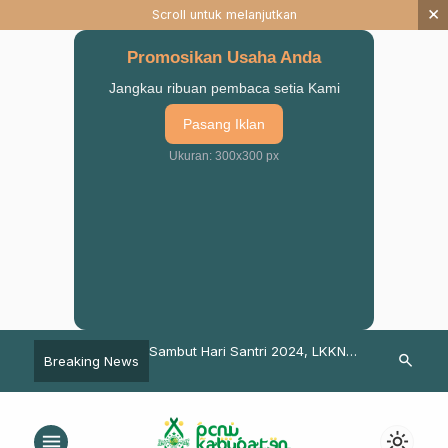
×
Scroll untuk melanjutkan
Promosikan Usaha Anda
Jangkau ribuan pembaca setia Kami
Pasang Iklan
Ukuran: 300x300 px
Baru PAC GP ANSOR
Sambut Hari Santri 2024, LKKNU
Sambut 1 Mu
search
Breaking News
9-2020
Pasuruan Gelar Nikah Masal
UNU STAI Sa
Bertajuk Nikmat Pon
Gebyar Muha
menu
light_mode