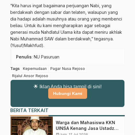
“Kita harus ingat bagaimana perjuangan Nabi, yang
berdakwah dengan sabar dan telaten, walaupun yang
dia hadapi adalah musuhnya atau orang yang membenci
beliau. Untuk itu kami mengharapkan agar sebagai
generasi muda Nahdlatul Ulama kita dapat meniru akhlak
Nabi Muhammad SAW dalam berdakwah,” tegasnya.
(Yusuf/Makhfud).
Penulis
: NU Pasuruan
Tags
Kepemudaan
Pagar Nusa Rejoso
Rijalul Ansor Rejoso
🌟 Iklan Anda bisa tampil di sini!
Hubungi Kami
BERITA TERKAIT
Warga dan Mahasiswa KKN
UINSA Kenang Jasa Ustadz
Ahmad Syafi’i, Guru Ngaji
calendar_month
Jum, 17 Jul 2026