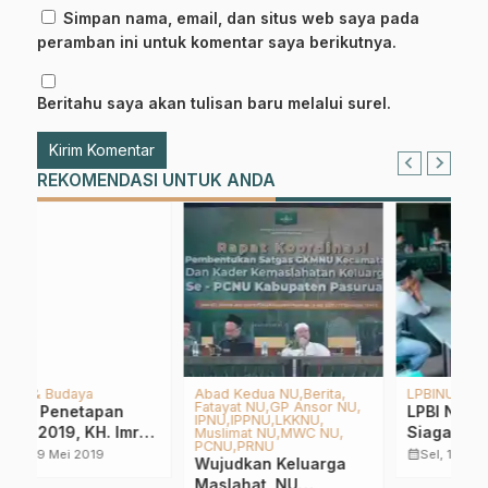
Simpan nama, email, dan situs web saya pada
peramban ini untuk komentar saya berikutnya.
Beritahu saya akan tulisan baru melalui surel.
REKOMENDASI UNTUK ANDA
LPBINU
Berita
A
R
LPBI NU Pasuruan Siap
Pelantikan, PCNU Kab.
B
Siaga Hadapi Bencana
Pasuruan Galang
B
Hidrometeorologi
Dana Korban Semeru
calendar_month
calendar_month
Sel, 17 Nov 2020
Sen, 6 Des 2021
P
calendar_month
G