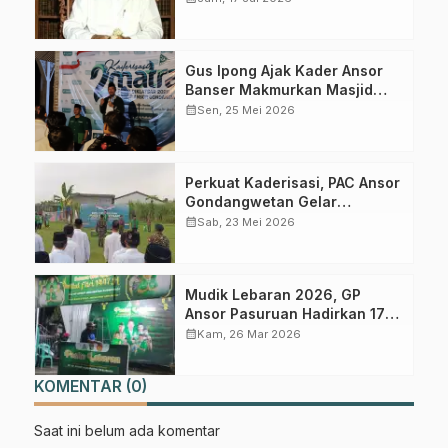
Pertama di Winong Barat
Gus Ipong Ajak Kader Ansor
Banser Makmurkan Masjid
dan Perkuat Kepedulian Sosial
calendar_month
Sen, 25 Mei 2026
Gabung Channel WhatsApp NU
Pasuruan
Perkuat Kaderisasi, PAC Ansor
Gondangwetan Gelar
Dapatkan info kegiatan, kajian, dan berita terbaru langsung dari
Kaderisasi Dua Matra
calendar_month
Sab, 23 Mei 2026
sumber resmi NU Pasuruan.
Join Sekarang
Mudik Lebaran 2026, GP
Ansor Pasuruan Hadirkan 17
Posko Pelayanan Pemudik
calendar_month
Kam, 26 Mar 2026
KOMENTAR (0)
Saat ini belum ada komentar