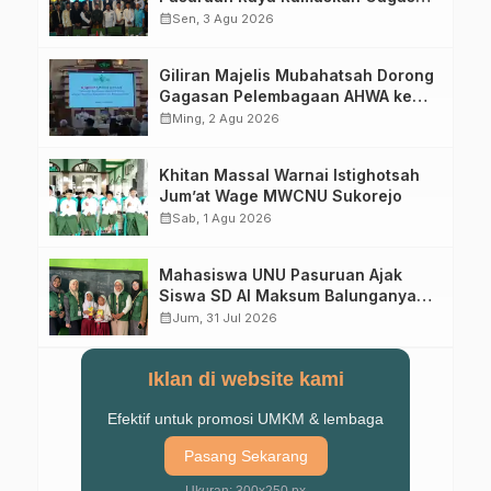
Transformasi Gerakan NU Menuju
calendar_month
Sen, 3 Agu 2026
Abad Kedua
Giliran Majelis Mubahatsah Dorong
Gagasan Pelembagaan AHWA ke
Forum Muktamar Mendatang
calendar_month
Ming, 2 Agu 2026
Khitan Massal Warnai Istighotsah
Jum’at Wage MWCNU Sukorejo
calendar_month
Sab, 1 Agu 2026
Mahasiswa UNU Pasuruan Ajak
Siswa SD Al Maksum Balunganyar
Kuasai Penjumlahan Bersusun
calendar_month
Jum, 31 Jul 2026
Iklan di website kami
Efektif untuk promosi UMKM & lembaga
Pasang Sekarang
Ukuran: 300x250 px