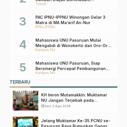
Tokoh
Keistiqamahan
PAC IPNU-IPPNU Winongan Gelar 3
Matra di MA Ma’arif An-Nur
IPNU
IPPNU
Mahasiswa UNU Pasuruan Mulai
Mengabdi di Wonokerto dan Oro-Oro
Kampus NU
Ombo Wetan Berikut Programnya
Mahasiswa UNU Pasuruan, Siap
Bersinergi Percepat Pembangunan
Kampus NU
Desa Toyaning
TERBARU
KH Imron Mutamakkin: Muktamar
NU Jangan Terjebak pada
Perebutan Kursi Ketua Umum
calendar_month
Sen, 3 Agu 2026
Jelang Muktamar Ke-35 PCNU se-
Pasuruan Raya Rumuskan Gagasan