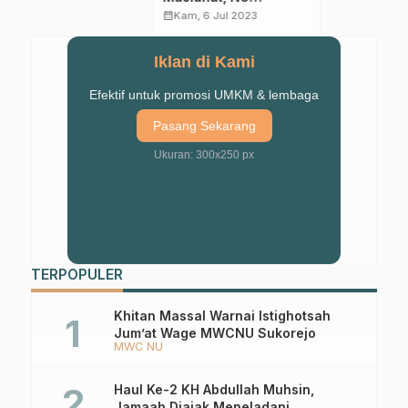
…
Iklan di Kami
Efektif untuk promosi UMKM & lembaga
Pasang Sekarang
Ukuran: 300x250 px
TERPOPULER
Khitan Massal Warnai Istighotsah
Jum’at Wage MWCNU Sukorejo
MWC NU
Haul Ke-2 KH Abdullah Muhsin,
Jamaah Diajak Meneladani