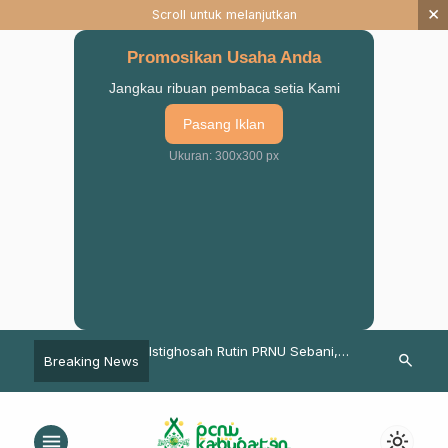
×
Scroll untuk melanjutkan
Promosikan Usaha Anda
Jangkau ribuan pembaca setia Kami
Pasang Iklan
Ukuran: 300x300 px
KH Azizi Hasbulloh:
Istighosah Rutin PRNU Sebani,
Pandemi Tak 
search
Breaking News
 Pemerintah tentang
Jadi Media Perekat Ulama &
Ikuti Makest
Terlalu Berlebihan
Umaro
Pohjentrek
menu
light_mode