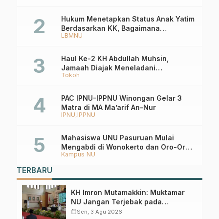
Hukum Menetapkan Status Anak Yatim
Berdasarkan KK, Bagaimana
LBMNU
Ketentuannya?
Haul Ke-2 KH Abdullah Muhsin,
Jamaah Diajak Meneladani
Tokoh
Keistiqamahan
PAC IPNU-IPPNU Winongan Gelar 3
Matra di MA Ma’arif An-Nur
IPNU
IPPNU
Mahasiswa UNU Pasuruan Mulai
Mengabdi di Wonokerto dan Oro-Oro
Kampus NU
Ombo Wetan Berikut Programnya
TERBARU
KH Imron Mutamakkin: Muktamar
NU Jangan Terjebak pada
Perebutan Kursi Ketua Umum
calendar_month
Sen, 3 Agu 2026