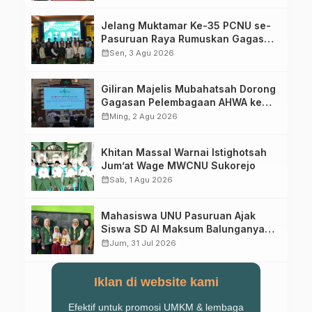
Jelang Muktamar Ke-35 PCNU se-
Pasuruan Raya Rumuskan Gagasan
Transformasi Gerakan NU Menuju
calendar_month
Sen, 3 Agu 2026
Abad Kedua
Giliran Majelis Mubahatsah Dorong
Gagasan Pelembagaan AHWA ke
Forum Muktamar Mendatang
calendar_month
Ming, 2 Agu 2026
Khitan Massal Warnai Istighotsah
Jum’at Wage MWCNU Sukorejo
calendar_month
Sab, 1 Agu 2026
Mahasiswa UNU Pasuruan Ajak
Siswa SD Al Maksum Balunganyar
Kuasai Penjumlahan Bersusun
calendar_month
Jum, 31 Jul 2026
Iklan di website kami
Efektif untuk promosi UMKM & lembaga