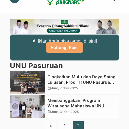
🌟 Iklan Anda bisa tampil di sini!
Hubungi Kami
UNU Pasuruan
Tingkatkan Mutu dan Daya Saing
Lulusan, Prodi TI UNU Pasuruan
Aktif Berperan di BKSTI
calendar_month
Jum, 7 Nov 2025
Membanggakan, Program
Wirausaha Mahasiswa UNU
Pasuruan Lolos KMI Awards 2025
calendar_month
Jum, 31 Okt 2025
«
1
2