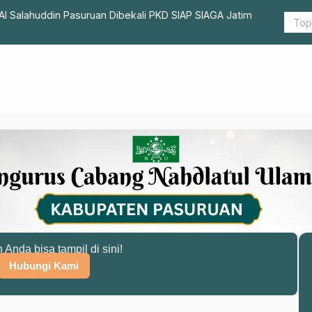
Mahasiswa KKN ITSNU-STAI Salahuddin Pasuruan Dibekali PKD SIAP SIAGA Jatim
Pendataan 
n Anda bisa tampil di sini!
Hubungi Kami