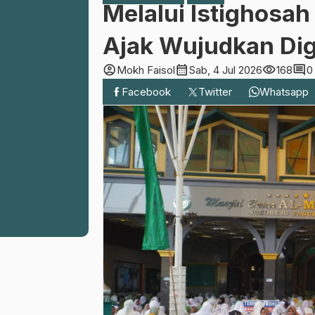
Melalui Istighosa
Ajak Wujudkan Di
account_circle
calendar_month
visibility
comment
Mokh Faisol
Sab, 4 Jul 2026
168
0
Facebook
Twitter
Whatsapp