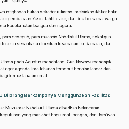
yah,” ujarnya.
Join Sekarang
 istighosah bukan sekadar rutinitas, melainkan ikhtiar batin
ui pembacaan Yasin, tahlil, dzikir, dan doa bersama, warga
rta keselamatan bangsa dan negara.
 para sesepuh, para muassis Nahdlatul Ulama, sekaligus
donesia senantiasa diberikan keamanan, kedamaian, dan
l Ulama pada Agustus mendatang, Gus Nawawi mengajak
at agar agenda lima tahunan tersebut berjalan lancar dan
bagi kemaslahatan umat.
U Dilarang Berkampanye Menggunakan Fasilitas
r Muktamar Nahdlatul Ulama diberikan kelancaran,
keputusan yang maslahat bagi umat, bangsa, dan Jam’iyah