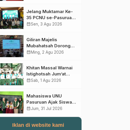
Perebutan Kursi Ketua
Umum
Jelang Muktamar Ke-
35 PCNU se-Pasuruan
Raya Rumuskan
calendar_month
Sen, 3 Agu 2026
Gagasan Transformasi
Gerakan NU Menuju
Giliran Majelis
Abad Kedua
Mubahatsah Dorong
Gagasan Pelembagaan
calendar_month
Ming, 2 Agu 2026
AHWA ke Forum
Muktamar Mendatang
Khitan Massal Warnai
Istighotsah Jum’at
Wage MWCNU
calendar_month
Sab, 1 Agu 2026
Sukorejo
Mahasiswa UNU
Pasuruan Ajak Siswa
SD Al Maksum
calendar_month
Jum, 31 Jul 2026
Balunganyar Kuasai
Penjumlahan Bersusun
Iklan di website kami