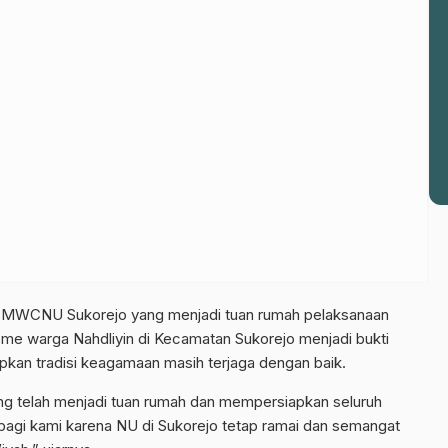
 MWCNU Sukorejo yang menjadi tuan rumah pelaksanaan
sme warga Nahdliyin di Kecamatan Sukorejo menjadi bukti
an tradisi keagamaan masih terjaga dengan baik.
el WhatsApp NU Pasuruan
 telah menjadi tuan rumah dan mempersiapkan seluruh
 berita terbaru langsung dari sumber resmi NU Pasuruan.
 bagi kami karena NU di Sukorejo tetap ramai dan semangat