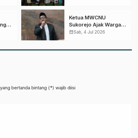
etua
Gagasan Transformasi
Gerakan NU Menuju
Ketua MWCNU
Abad Kedua
ong
Sukorejo Ajak Warga
agaan
NU Sukseskan
calendar_month
Sab, 4 Jul 2026
Muktamar dan Perkuat
tang
Madrasah Diniyah
yang bertanda bintang (*) wajib diisi