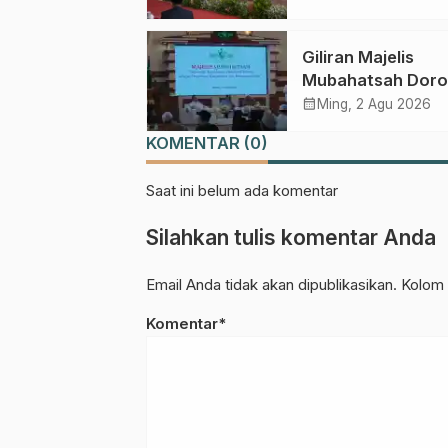
Perebutan Kursi K
Umum
Giliran Majelis
Mubahatsah Dor
Gagasan Pelemb
calendar_month
Ming, 2 Agu 2026
AHWA ke Forum
KOMENTAR (0)
Muktamar Menda
Saat ini belum ada komentar
Silahkan tulis komentar Anda
Email Anda tidak akan dipublikasikan. Kolom 
Komentar*