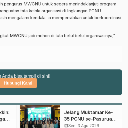
uruh pengurus MWCNU untuk segera menindaklanjuti program
penguatan tata kelola organisasi di lingkungan PCNU
h mengalami kendala, ia mempersilakan untuk berkoordinasi
gkat MWCNU jadi mohon di tata betul betul organisasinya,”
n Anda bisa tampil di sini!
Hubungi Kami
kin:
Jelang Muktamar Ke-
gan
35 PCNU se-Pasuruan
Raya Rumuskan
calendar_month
Sen, 3 Agu 2026