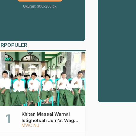
Ukuran: 300x250 px
ERPOPULER
Khitan Massal Warnai
Istighotsah Jum’at Wage
MWC NU
MWCNU Sukorejo