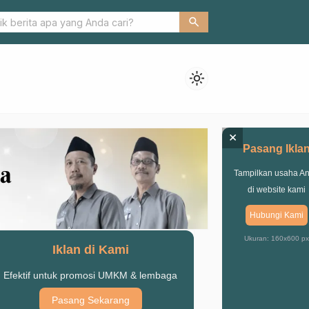
Aset NU, LWPNU Pasuruan Gelar MoU Hingga Pendirian LWP MW
search
light_mode
×
Pasang Ikla
Tampilkan usaha A
di website kami
Hubungi Kami
Ukuran: 160x600 px
Iklan di Kami
Efektif untuk promosi UMKM & lembaga
Pasang Sekarang