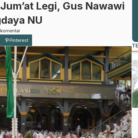
h Jum’at Legi, Gus Nawawi
gdaya NU
 komentar
Pinterest
T