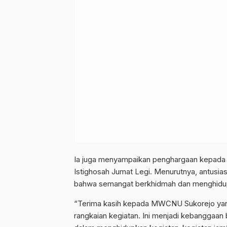
Ia juga menyampaikan penghargaan kepada
Istighosah Jumat Legi. Menurutnya, antusia
bahwa semangat berkhidmah dan menghidupk
Gabung Chann
“Terima kasih kepada MWCNU Sukorejo yang
Dapatkan info kegiatan, kajian, dan
rangkaian kegiatan. Ini menjadi kebanggaan