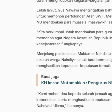
dalam menghidupkan kegiatan-kegiatan jam’i
Lebih lanjut, Gus Nawawi mengingatkan bahwa
untuk memohon pertolongan Allah SWT. Melal
NU mendoakan para muassis, masyayikh, se
“Kita berkumpul untuk mendoakan para guru,
memohon agar Negara Kesatuan Republik In
kesejahteraan,” ungkapnya.
Menjelang pelaksanaan Muktamar Nahdlatu
seluruh warga Nahdliyin untuk turut bermunaj
menghasilkan keputusan-keputusan terbaik 
Baca juga:
KH Imron Mutamakkin : Pengurus N
“Kami mohon doa kepada seluruh jamaah aga
keberkahan, serta menghasilkan keputusan-
Nahdlatul Ulama,” harapnya.