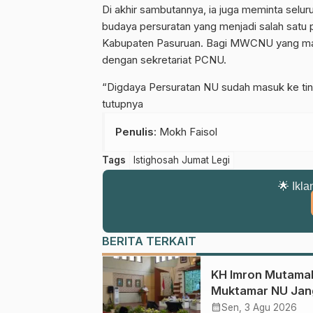
Di akhir sambutannya, ia juga meminta sel
budaya persuratan yang menjadi salah satu 
Kabupaten Pasuruan. Bagi MWCNU yang masi
dengan sekretariat PCNU.
“Digdaya Persuratan NU sudah masuk ke tin
tutupnya
Penulis
: Mokh Faisol
Tags
Istighosah Jumat Legi
🌟 Ikla
BERITA TERKAIT
KH Imron Mutamak
Muktamar NU Jan
Terjebak pada
calendar_month
Sen, 3 Agu 2026