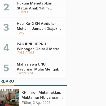
Hukum Menetapkan
Status Anak Yatim
LBMNU
Berdasarkan KK,
Bagaimana
Ketentuannya?
Haul Ke-2 KH Abdullah
Muhsin, Jamaah Diajak
Tokoh
Meneladani
Keistiqamahan
PAC IPNU-IPPNU
Winongan Gelar 3 Matra
IPNU
IPPNU
di MA Ma’arif An-Nur
Mahasiswa UNU
Pasuruan Mulai Mengabdi
Kampus NU
di Wonokerto dan Oro-
Oro Ombo Wetan Berikut
ERBARU
Programnya
KH Imron Mutamakkin:
Muktamar NU Jangan
Terjebak pada
calendar_month
Sen, 3 Agu 2026