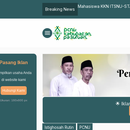
jak Warga Nahdliyin Jaga Marwah
Breaking News
menu
Pasang Iklan
mpilkan usaha Anda
di website kami
Hubungi Kami
Ukuran: 160x600 px
🌟 Ikla
Istighosah Rutin
PCNU