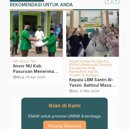
REKOMENDASI UNTUK ANDA
GP Ansor NU
Abad Kedua NU
Berita
1
IPPNU
Madrasah Diniyah
Ha
Ansor NU Kab.
Pesantren
PMII
L
Pasuruan Menerima
Ramadhan Karim
A
Tradisi & Budaya
1000 Paket Sembako
calendar_month
Ming, 19 Apr 2020
D
Kepala LBM Santri Al-
& Masker dari Ansor
L
calendar_month
Yasini: Bahtsul Masail
NU Jatim
S
Ciri Pesantren Salaf
calendar_month
Sel, 12 Mar 2024
Iklan di Kami
Efektif untuk promosi UMKM & lembaga
Pasang Sekarang