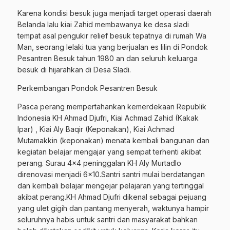
Karena kondisi besuk juga menjadi target operasi daerah
Belanda lalu kiai Zahid membawanya ke desa sladi
tempat asal pengukir relief besuk tepatnya di rumah Wa
Man, seorang lelaki tua yang berjualan es lilin di Pondok
Pesantren Besuk tahun 1980 an dan seluruh keluarga
besuk di hijarahkan di Desa Sladi.
Perkembangan Pondok Pesantren Besuk
Pasca perang mempertahankan kemerdekaan Republik
Indonesia KH Ahmad Djufri, Kiai Achmad Zahid (Kakak
Ipar) , Kiai Aly Baqir (Keponakan), Kiai Achmad
Mutamakkin (keponakan) menata kembali bangunan dan
kegiatan belajar mengajar yang sempat terhenti akibat
perang. Surau 4×4 peninggalan KH Aly Murtadlo
direnovasi menjadi 6×10.Santri santri mulai berdatangan
dan kembali belajar mengejar pelajaran yang tertinggal
akibat perang.KH Ahmad Djufri dikenal sebagai pejuang
yang ulet gigih dan pantang menyerah, waktunya hampir
seluruhnya habis untuk santri dan masyarakat bahkan