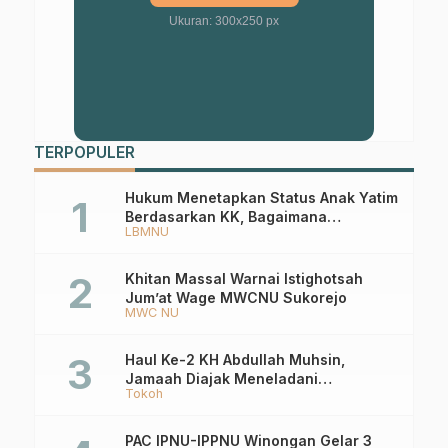
Ukuran: 300x250 px
TERPOPULER
Hukum Menetapkan Status Anak Yatim
Berdasarkan KK, Bagaimana
LBMNU
Ketentuannya?
Khitan Massal Warnai Istighotsah
Jum’at Wage MWCNU Sukorejo
MWC NU
Haul Ke-2 KH Abdullah Muhsin,
Jamaah Diajak Meneladani
Tokoh
Keistiqamahan
PAC IPNU-IPPNU Winongan Gelar 3