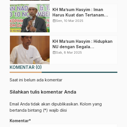
KH Ma’sum Hasyim : Iman
Harus Kuat dan Tertanam
Dalam Hati Seorang Mukmin
calendar_month
Sen, 10 Mar 2025
KH Ma’sum Hasyim : Hidupkan
NU dengan Segala
Kemampuan
calendar_month
Sab, 8 Mar 2025
KOMENTAR (0)
Saat ini belum ada komentar
Silahkan tulis komentar Anda
Email Anda tidak akan dipublikasikan. Kolom yang
bertanda bintang (*) wajib diisi
Komentar*