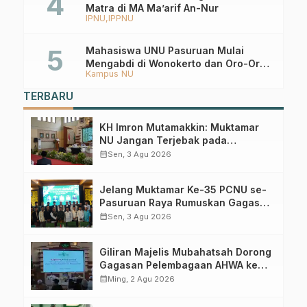
Matra di MA Ma’arif An-Nur
IPNU
IPPNU
Mahasiswa UNU Pasuruan Mulai
Mengabdi di Wonokerto dan Oro-Oro
Kampus NU
Ombo Wetan Berikut Programnya
TERBARU
KH Imron Mutamakkin: Muktamar
NU Jangan Terjebak pada
Perebutan Kursi Ketua Umum
calendar_month
Sen, 3 Agu 2026
Jelang Muktamar Ke-35 PCNU se-
Pasuruan Raya Rumuskan Gagasan
Transformasi Gerakan NU Menuju
calendar_month
Sen, 3 Agu 2026
Abad Kedua
Giliran Majelis Mubahatsah Dorong
Gagasan Pelembagaan AHWA ke
Forum Muktamar Mendatang
calendar_month
Ming, 2 Agu 2026