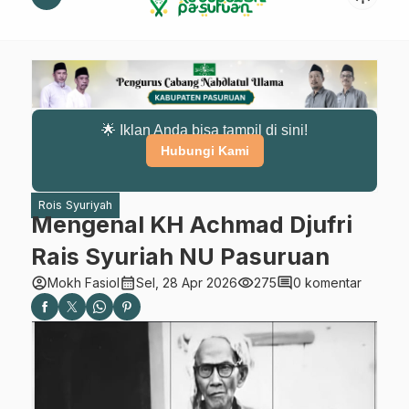
🌟 Iklan Anda bisa tampil di sini!
Hubungi Kami
Rois Syuriyah
Mengenal KH Achmad Djufri
Rais Syuriah NU Pasuruan
account_circle
calendar_month
visibility
comment
Mokh Fasiol
Sel, 28 Apr 2026
275
0 komentar