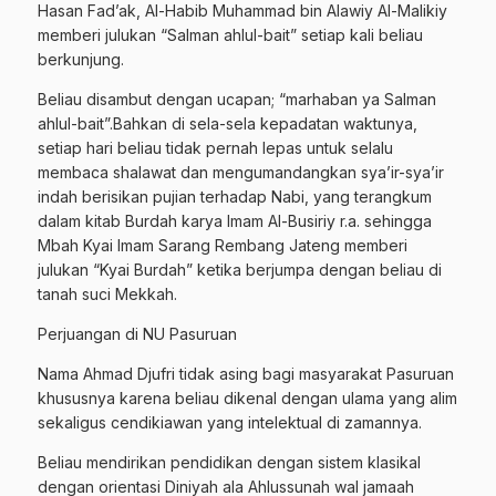
Hasan Fad’ak, Al-Habib Muhammad bin Alawiy Al-Malikiy
memberi julukan “Salman ahlul-bait” setiap kali beliau
berkunjung.
Beliau disambut dengan ucapan; “marhaban ya Salman
ahlul-bait”.Bahkan di sela-sela kepadatan waktunya,
setiap hari beliau tidak pernah lepas untuk selalu
membaca shalawat dan mengumandangkan sya’ir-sya’ir
indah berisikan pujian terhadap Nabi, yang terangkum
dalam kitab Burdah karya Imam Al-Busiriy r.a. sehingga
Mbah Kyai Imam Sarang Rembang Jateng memberi
julukan “Kyai Burdah” ketika berjumpa dengan beliau di
tanah suci Mekkah.
Gabung Channel WhatsApp NU
Perjuangan di NU Pasuruan
Pasuruan
Nama Ahmad Djufri tidak asing bagi masyarakat Pasuruan
Dapatkan info kegiatan, kajian, dan berita terbaru langsung dari
khususnya karena beliau dikenal dengan ulama yang alim
sumber resmi NU Pasuruan.
sekaligus cendikiawan yang intelektual di zamannya.
Join Sekarang
Beliau mendirikan pendidikan dengan sistem klasikal
dengan orientasi Diniyah ala Ahlussunah wal jamaah