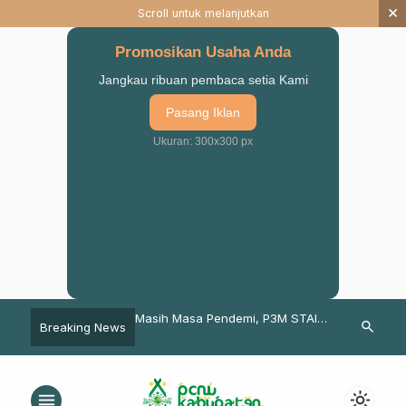
×
Scroll untuk melanjutkan
Promosikan Usaha Anda
Jangkau ribuan pembaca setia Kami
Pasang Iklan
Ukuran: 300x300 px
asih Masa Pendemi, P3M STAIS
Pentingnya Pendidikan tentang
Sine
search
Breaking News
asuruan Luncurkan KKN TAHAN
Cinta
ISNU Pa
OVID-19
Deng
Mala
menu
light_mode