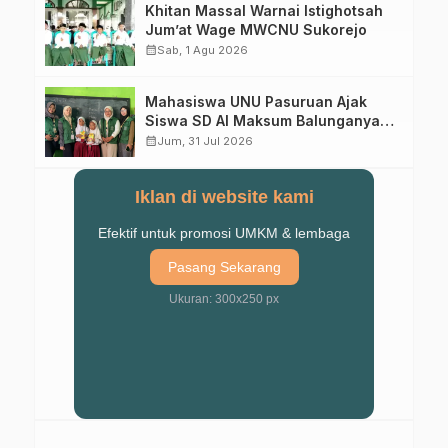
Khitan Massal Warnai Istighotsah
Jum’at Wage MWCNU Sukorejo
calendar_month
Sab, 1 Agu 2026
Mahasiswa UNU Pasuruan Ajak
Siswa SD Al Maksum Balunganyar
Kuasai Penjumlahan Bersusun
calendar_month
Jum, 31 Jul 2026
Iklan di website kami
Efektif untuk promosi UMKM & lembaga
Pasang Sekarang
Ukuran: 300x250 px