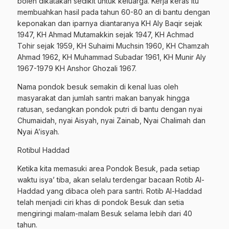
boleh dikatakan sedikit untuk keluarga. Kerja keras itu
membuahkan hasil pada tahun 60-80 an di bantu dengan
keponakan dan iparnya diantaranya KH Aly Baqir sejak
1947, KH Ahmad Mutamakkin sejak 1947, KH Achmad
Tohir sejak 1959, KH Suhaimi Muchsin 1960, KH Chamzah
Ahmad 1962, KH Muhammad Subadar 1961, KH Munir Aly
1967-1979 KH Anshor Ghozali 1967.
Nama pondok besuk semakin di kenal luas oleh
masyarakat dan jumlah santri makan banyak hingga
ratusan, sedangkan pondok putri di bantu dengan nyai
Chumaidah, nyai Aisyah, nyai Zainab, Nyai Chalimah dan
Nyai A’isyah.
Rotibul Haddad
Ketika kita memasuki area Pondok Besuk, pada setiap
waktu isya’ tiba, akan selalu terdengar bacaan Rotib Al-
Haddad yang dibaca oleh para santri. Rotib Al-Haddad
telah menjadi ciri khas di pondok Besuk dan setia
mengiringi malam-malam Besuk selama lebih dari 40
tahun.