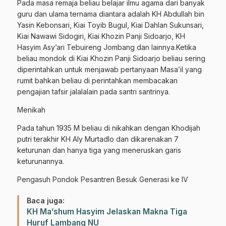
Pada masa remaja beliau belajar ilmu agama dari banyak
guru dan ulama ternama diantara adalah KH Abdullah bin
Yasin Kebonsari, Kiai Toyib Bugul, Kiai Dahlan Sukunsari,
Kiai Nawawi Sidogiri, Kiai Khozin Panji Sidoarjo, KH
Hasyim Asy’ari Tebuireng Jombang dan lainnya.Ketika
beliau mondok di Kiai Khozin Panji Sidoarjo beliau sering
diperintahkan untuk menjawab pertanyaan Masa’il yang
rumit bahkan beliau di perintahkan membacakan
pengajian tafsir jalalalain pada santri santrinya.
Menikah
Pada tahun 1935 M beliau di nikahkan dengan Khodijah
putri terakhir KH Aly Murtadlo dan dikarenakan 7
keturunan dan hanya tiga yang meneruskan garis
keturunannya.
Pengasuh Pondok Pesantren Besuk Generasi ke IV
Baca juga:
KH Ma’shum Hasyim Jelaskan Makna Tiga
Huruf Lambang NU