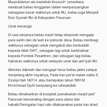
Muqoddamun ala maslahah khossoh’ senantiasa
membuat beliau tenggelam dalam memperjuangkan
sebagaian besar waktunya untuk NU, beliau juga Menjadi
Rois Syuriah NU di Kabupaten Pasuruan.
Umat menangis
Di usia senjanya beliau masih tetap istiqomah mengajar
para santri dan da’wah ke pelosok desa. Beliau membagi
waktunya sebagian untuk mengabdi dan beribadah
kepada Allah SWT, sebagian lagi untuk berkhidmat
kepada Pondok Pesantren, dan sebagian lagi beliau
habiskan waktunya untuk melayani umat dan jam’iyah NU.
Aktivitas dakwah dan mengajar terus beliau jalani sampai
menjelang akhir hayatnya, Pada hari jum’at malam sabtu 6
Dzulqo’dah 1401 H. atau bertepatan tahun 1981 M.
KH.Achmad Djufri berpulang ke rahmatullah.
Beliau dimakamkan di komplek pemakaman masjid jami’
Pasuruan bersanding dengan para ulama dan
habaib.Peringatan haul rutin dilaksanakan pada hari ahad