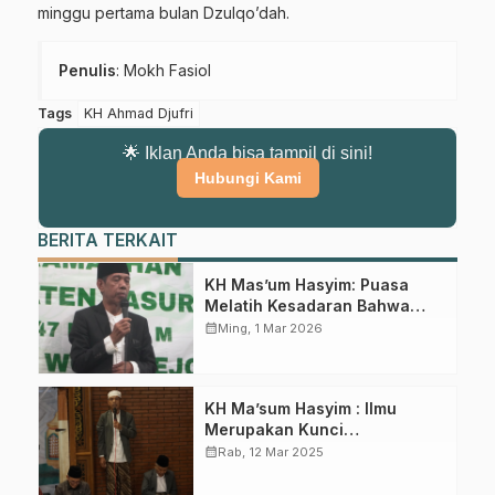
minggu pertama bulan Dzulqo’dah.
Penulis
: Mokh Fasiol
Tags
KH Ahmad Djufri
🌟 Iklan Anda bisa tampil di sini!
Hubungi Kami
BERITA TERKAIT
KH Mas’um Hasyim: Puasa
Melatih Kesadaran Bahwa
Manusia Selalu Diawasi Allah
calendar_month
Ming, 1 Mar 2026
KH Ma’sum Hasyim : Ilmu
Merupakan Kunci
Kebahagiaan Dunia dan
calendar_month
Rab, 12 Mar 2025
Akhirat