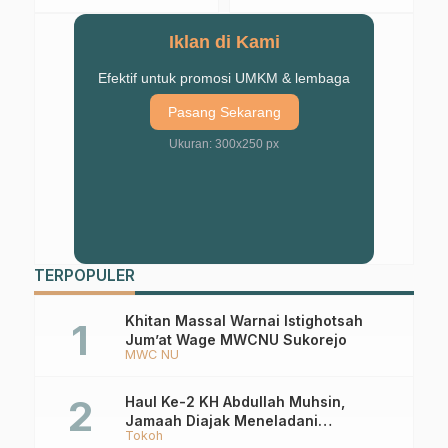
Pengajian Sabtu
Puasa Ramadhan
Malam Ahad di
Iklan di Kami
Musholla Al-Mustofa
Kraton
Efektif untuk promosi UMKM & lembaga
Pasang Sekarang
Ukuran: 300x250 px
TERPOPULER
Khitan Massal Warnai Istighotsah
Jum’at Wage MWCNU Sukorejo
MWC NU
Haul Ke-2 KH Abdullah Muhsin,
Jamaah Diajak Meneladani
Tokoh
Keistiqamahan