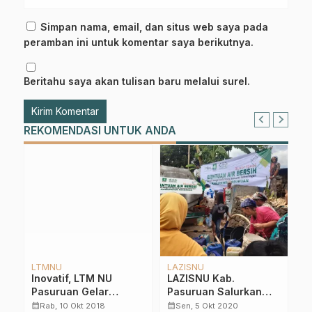
Simpan nama, email, dan situs web saya pada
peramban ini untuk komentar saya berikutnya.
Beritahu saya akan tulisan baru melalui surel.
REKOMENDASI UNTUK ANDA
Kajian Keislaman
PCNU
Ramadhan Karim
Begini Ceramah KH.
Kiai Muhib Ungkapkan
rkan
Muntasyar Hasyim
Syarat
rsih
dalam Pembukaan
Menyempurnakan
calendar_month
calendar_month
Sen, 16 Sep 2019
Sel, 9 Apr 2024