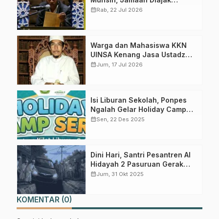
Meneladani Keistiqamahan
calendar_month
Rab, 22 Jul 2026
Warga dan Mahasiswa KKN
UINSA Kenang Jasa Ustadz
Ahmad Syafi’i, Guru Ngaji
calendar_month
Jum, 17 Jul 2026
Pertama di Winong Barat
Isi Liburan Sekolah, Ponpes
Ngalah Gelar Holiday Camp
untuk Anak
calendar_month
Sen, 22 Des 2025
Dini Hari, Santri Pesantren Al
Hidayah 2 Pasuruan Gerak
Gabung Channel WhatsApp NU
Cepat Tolong Korban
calendar_month
Jum, 31 Okt 2025
Pasuruan
Kecelakaan Mobil
KOMENTAR (0)
Dapatkan info kegiatan, kajian, dan berita terbaru langsung dari
sumber resmi NU Pasuruan.