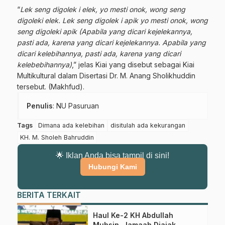
“
Lek seng digolek i elek, yo mesti onok, wong seng
digoleki elek. Lek seng digolek i apik yo mesti onok, wong
seng digoleki apik (Apabila yang dicari kejelekannya,
pasti ada, karena yang dicari kejelekannya. Apabila yang
dicari kelebihannya, pasti ada, karena yang dicari
kelebebihannya)
,” jelas Kiai yang disebut sebagai Kiai
Multikultural dalam Disertasi Dr. M. Anang Sholikhuddin
tersebut. (Makhfud).
Penulis
: NU Pasuruan
Tags
Dimana ada kelebihan
disitulah ada kekurangan
KH. M. Sholeh Bahruddin
🌟 Iklan Anda bisa tampil di sini!
Hubungi Kami
BERITA TERKAIT
Haul Ke-2 KH Abdullah
Muhsin, Jamaah Diajak