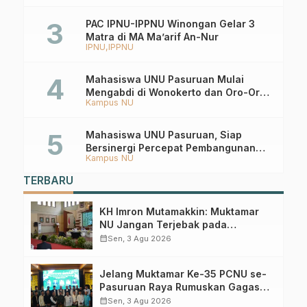
PAC IPNU-IPPNU Winongan Gelar 3
Matra di MA Ma’arif An-Nur
IPNU
IPPNU
Mahasiswa UNU Pasuruan Mulai
Mengabdi di Wonokerto dan Oro-Oro
Kampus NU
Ombo Wetan Berikut Programnya
Mahasiswa UNU Pasuruan, Siap
Bersinergi Percepat Pembangunan
Kampus NU
Desa Toyaning
TERBARU
KH Imron Mutamakkin: Muktamar
NU Jangan Terjebak pada
Perebutan Kursi Ketua Umum
calendar_month
Sen, 3 Agu 2026
Jelang Muktamar Ke-35 PCNU se-
Pasuruan Raya Rumuskan Gagasan
Transformasi Gerakan NU Menuju
calendar_month
Sen, 3 Agu 2026