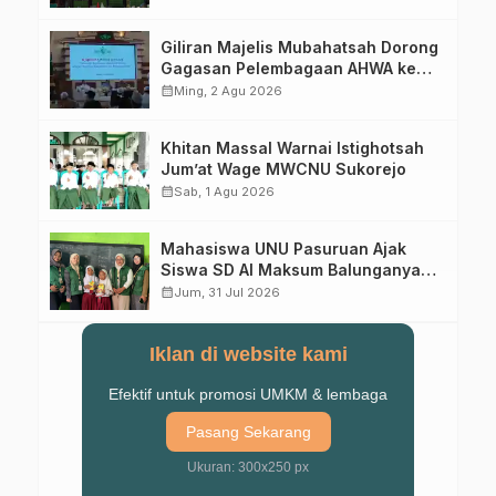
Abad Kedua
Giliran Majelis Mubahatsah Dorong
Gagasan Pelembagaan AHWA ke
Forum Muktamar Mendatang
calendar_month
Ming, 2 Agu 2026
Khitan Massal Warnai Istighotsah
Jum’at Wage MWCNU Sukorejo
calendar_month
Sab, 1 Agu 2026
Mahasiswa UNU Pasuruan Ajak
Siswa SD Al Maksum Balunganyar
Kuasai Penjumlahan Bersusun
calendar_month
Jum, 31 Jul 2026
Iklan di website kami
Efektif untuk promosi UMKM & lembaga
Pasang Sekarang
Ukuran: 300x250 px