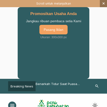
×
Scroll untuk melanjutkan
Promosikan Usaha Anda
Jangkau ribuan pembaca setia Kami
Pasang Iklan
Ukuran: 300x300 px
 NU-STAIS Pasuruan
Benarkah Tidur Saat Puasa
Tingkatkan K
search
Breaking News
 Pendidikan Tinggi
Bernilai Ibadah? Ini Penjelasannya
Madrasah, Ma
santren
Pasuruan Gela
Roudlatus Sa
menu
light_mode