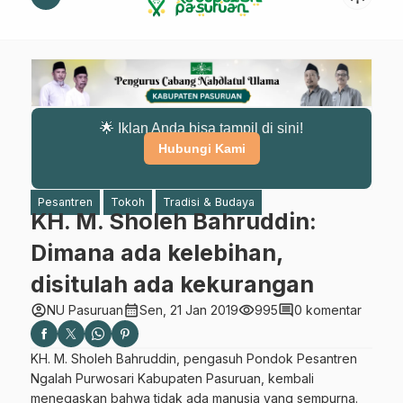
🌟 Iklan Anda bisa tampil di sini!
Hubungi Kami
Pesantren
Tokoh
Tradisi & Budaya
KH. M. Sholeh Bahruddin:
Dimana ada kelebihan,
disitulah ada kekurangan
account_circle
calendar_month
visibility
comment
NU Pasuruan
Sen, 21 Jan 2019
995
0 komentar
KH. M. Sholeh Bahruddin, pengasuh Pondok Pesantren
Ngalah Purwosari Kabupaten Pasuruan, kembali
menegaskan bahwa tidak ada manusia yang sempurna.