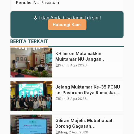
Penulis
: NU Pasuruan
🌟 Iklan Anda bisa tampil di sini!
Hubungi Kami
BERITA TERKAIT
KH Imron Mutamakkin:
Muktamar NU Jangan
Terjebak pada Perebutan
calendar_month
Sen, 3 Agu 2026
Gabung Channel WhatsApp NU
Kursi Ketua Umum
Pasuruan
Jelang Muktamar Ke-35 PCNU
Dapatkan info kegiatan, kajian, dan berita terbaru langsung dari
se-Pasuruan Raya Rumuskan
sumber resmi NU Pasuruan.
Gagasan Transformasi
calendar_month
Sen, 3 Agu 2026
Gerakan NU Menuju Abad
Join Sekarang
Kedua
Giliran Majelis Mubahatsah
Dorong Gagasan
Pelembagaan AHWA ke Forum
calendar_month
Ming, 2 Agu 2026