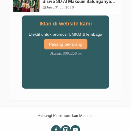
Siswa SD Al Maksum Balunganyar
Kuasai Penjumlahan Bersusun
calendar_month
Jum, 31 Jul 2026
Iklan di website kami
Efektif untuk promosi UMKM & lembaga
Pasang Sekarang
Ukuran: 300x250 px
Hubungi Kami
Laporkan Masalah