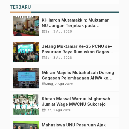
TERBARU
KH Imron Mutamakkin: Muktamar
NU Jangan Terjebak pada
Perebutan Kursi Ketua Umum
calendar_month
Sen, 3 Agu 2026
Jelang Muktamar Ke-35 PCNU se-
Pasuruan Raya Rumuskan Gagasan
Transformasi Gerakan NU Menuju
calendar_month
Sen, 3 Agu 2026
Abad Kedua
Giliran Majelis Mubahatsah Dorong
Gagasan Pelembagaan AHWA ke
Forum Muktamar Mendatang
calendar_month
Ming, 2 Agu 2026
Khitan Massal Warnai Istighotsah
Jum’at Wage MWCNU Sukorejo
calendar_month
Sab, 1 Agu 2026
Mahasiswa UNU Pasuruan Ajak