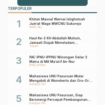
TERPOPULER
Khitan Massal Warnai Istighotsah
Jum’at Wage MWCNU Sukorejo
MWC NU
Haul Ke-2 KH Abdullah Muhsin,
Jamaah Diajak Meneladani
Tokoh
Keistiqamahan
PAC IPNU-IPPNU Winongan Gelar 3
Matra di MA Ma’arif An-Nur
IPNU
IPPNU
Mahasiswa UNU Pasuruan Mulai
Mengabdi di Wonokerto dan Oro-Oro
Kampus NU
Ombo Wetan Berikut Programnya
Mahasiswa UNU Pasuruan, Siap
Bersinergi Percepat Pembangunan
Kampus NU
Desa Toyaning