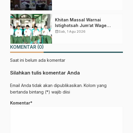
Muktamar Mendatang
Khitan Massal Warnai
Istighotsah Jum’at Wage
MWCNU Sukorejo
calendar_month
Sab, 1 Agu 2026
KOMENTAR (0)
Saat ini belum ada komentar
Silahkan tulis komentar Anda
Email Anda tidak akan dipublikasikan. Kolom yang
bertanda bintang (*) wajib diisi
Komentar*