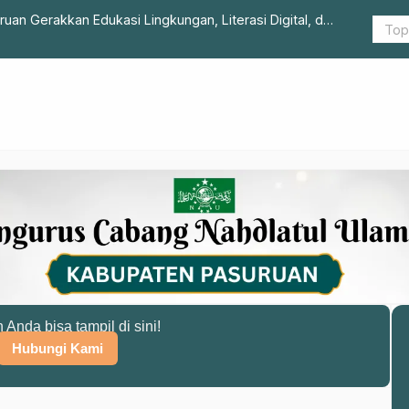
an Gerakkan Edukasi Lingkungan, Literasi Digital, dan
RAPINWIL II
arga
n Anda bisa tampil di sini!
Hubungi Kami