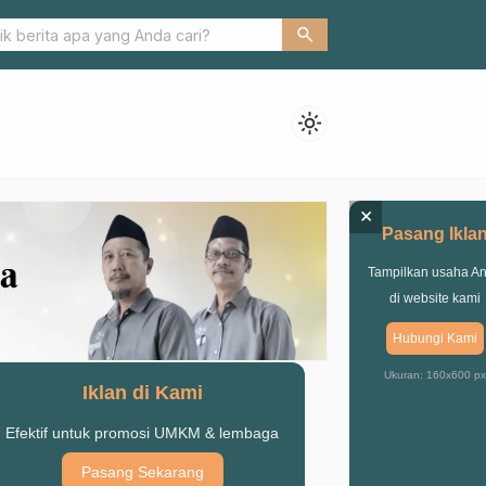
 IPNU Jatim, Gus Mujib Ajak Pelajar Jadi Kassyajarotin Thoyyibatin
search
light_mode
×
Pasang Ikla
Tampilkan usaha A
di website kami
Hubungi Kami
Ukuran: 160x600 px
Iklan di Kami
Efektif untuk promosi UMKM & lembaga
Pasang Sekarang