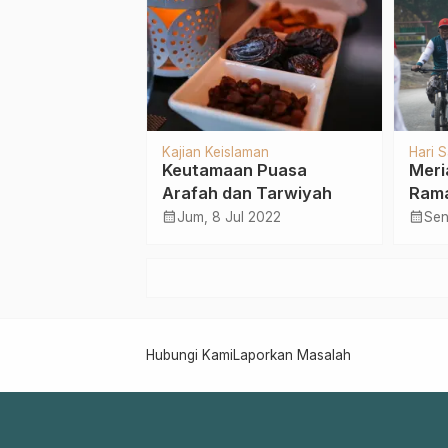
Kajian Keislaman
Hari S
, Pembina
Keutamaan Puasa
Meri
endera
Arafah dan Tarwiyah
Rama
Sidogiri Ajak
Saru
calendar_month
calendar_month
gu 2022
Jum, 8 Jul 2022
Sen
lai-Nilai
u Bangsa
Hubungi Kami
Laporkan Masalah