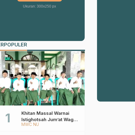
Ukuran: 300x250 px
ERPOPULER
Khitan Massal Warnai
Istighotsah Jum’at Wage
MWC NU
MWCNU Sukorejo