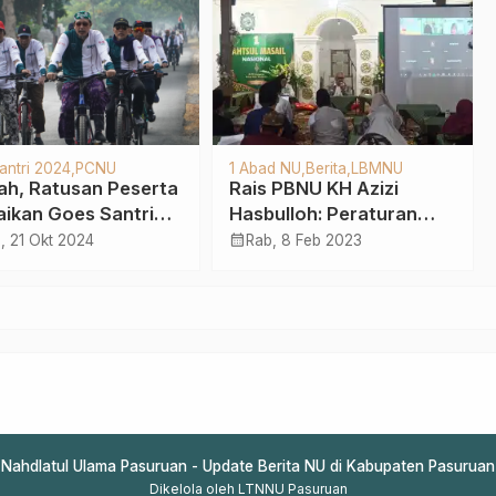
antri 2024
PCNU
1 Abad NU
Berita
LBMNU
ah, Ratusan Peserta
Rais PBNU KH Azizi
ikan Goes Santri
Hasbulloh: Peraturan
ngan NU Pasuruan
Pemerintah tentang
calendar_month
, 21 Okt 2024
Rab, 8 Feb 2023
Tembakau Terlalu
Berlebihan
Nahdlatul Ulama Pasuruan - Update Berita NU di Kabupaten Pasuruan
Dikelola oleh LTNNU Pasuruan