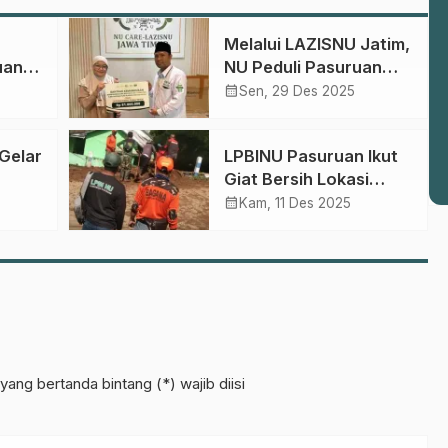
U
Melalui LAZISNU Jatim,
uan
NU Peduli Pasuruan
etua
Salurkan Bantuan 81
calendar_month
Sen, 29 Des 2025
an
Juta untuk Korban
Bencana Sumatera –
LPBINU Pasuruan Ikut
Aceh
Giat Bersih Lokasi
swa
Longsor di Tlogosari
calendar_month
Kam, 11 Des 2025
Tutur, Satu Warga
Tewas Saat
Selamatkan Ternak
yang bertanda bintang (*) wajib diisi