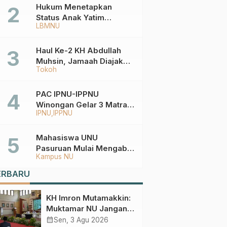
Hukum Menetapkan
Status Anak Yatim
LBMNU
Berdasarkan KK,
Bagaimana
Ketentuannya?
Haul Ke-2 KH Abdullah
Muhsin, Jamaah Diajak
Tokoh
Meneladani
Keistiqamahan
PAC IPNU-IPPNU
Winongan Gelar 3 Matra
IPNU
IPPNU
di MA Ma’arif An-Nur
Mahasiswa UNU
Pasuruan Mulai Mengabdi
Kampus NU
di Wonokerto dan Oro-
Oro Ombo Wetan Berikut
ERBARU
Programnya
KH Imron Mutamakkin:
Muktamar NU Jangan
Terjebak pada
calendar_month
Sen, 3 Agu 2026