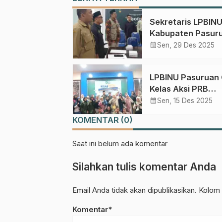
Sekretaris LPBIN
Kabupaten Pasur
Terpilih sebagai K
calendar_month
Sen, 29 Des 2025
Forum Pengurang
Risiko Bencana
LPBINU Pasuruan Gelar
Kelas Aksi PRB
Bersama Mahasi
calendar_month
Sen, 15 Des 2025
dan Pelajar
KOMENTAR (0)
Saat ini belum ada komentar
Silahkan tulis komentar Anda
Email Anda tidak akan dipublikasikan. Kolom 
Komentar*