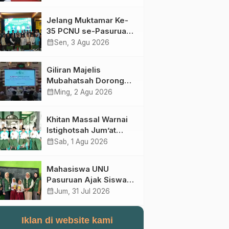
Perebutan Kursi Ketua
Umum
Jelang Muktamar Ke-
35 PCNU se-Pasuruan
Raya Rumuskan
calendar_month
Sen, 3 Agu 2026
Gagasan Transformasi
Gerakan NU Menuju
Giliran Majelis
Abad Kedua
Mubahatsah Dorong
Gagasan Pelembagaan
calendar_month
Ming, 2 Agu 2026
AHWA ke Forum
Muktamar Mendatang
Khitan Massal Warnai
Istighotsah Jum’at
Wage MWCNU
calendar_month
Sab, 1 Agu 2026
Sukorejo
Mahasiswa UNU
Pasuruan Ajak Siswa
SD Al Maksum
calendar_month
Jum, 31 Jul 2026
Balunganyar Kuasai
Penjumlahan Bersusun
Iklan di website kami