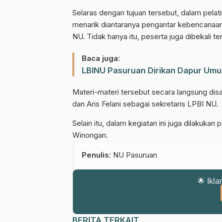
Selaras dengan tujuan tersebut, dalam pelat
menarik diantaranya pengantar kebencanaa
NU. Tidak hanya itu, peserta juga dibekali t
Baca juga:
LBINU Pasuruan Dirikan Dapur Um
Materi-materi tersebut secara langsung dis
Gabung Chann
dan Aris Felani sebagai sekretaris LPBI NU.
Dapatkan info kegiatan, kajian, dan
Selain itu, dalam kegiatan ini juga dilakuk
Winongan.
Penulis
: NU Pasuruan
🌟 Ikla
BERITA TERKAIT