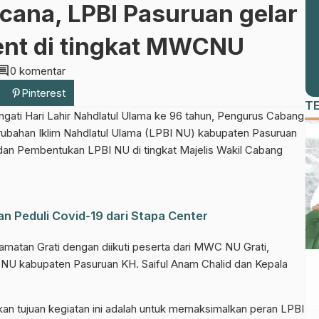
cana, LPBI Pasuruan gelar
ent di tingkat MWCNU
mment
0 komentar
Pinterest
T
gati Hari Lahir Nahdlatul Ulama ke 96 tahun, Pengurus Cabang
bahan Iklim Nahdlatul Ulama (LPBI NU) kabupaten Pasuruan
an Pembentukan LPBI NU di tingkat Majelis Wakil Cabang
n Peduli Covid-19 dari Stapa Center
matan Grati dengan diikuti peserta dari MWC NU Grati,
PCNU kabupaten Pasuruan KH. Saiful Anam Chalid dan Kepala
rkan tujuan kegiatan ini adalah untuk memaksimalkan peran LPBI