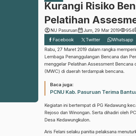
Kurangi Risiko Ben
Pelatihan Assesm
account_circle
calendar_month
visibility
co
NU Pasuruan
Jum, 29 Mar 2019
954
Facebook
Twitter
Whatsapp
Rabu, 27 Maret 2019 dalam rangka memperin
Lembaga Penanggulangan Bencana dan Peru
menggelar Pelatihan Assessment Bencana d
(MWC) di daerah terdampak bencana.
Baca juga:
PCNU Kab. Pasuruan Terima Bantua
Kegiatan ini bertempat di PG Kedawung keca
Rejoso dan Winongan. Serta dihadiri oleh 
Desa Kedawungkulon.
Aris Felani selaku panitia pelaksana menutu