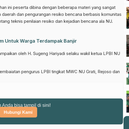
ihan ini peserta dibina dengan beberapa materi yang sangat
n daerah dan pengurangan resiko bencana berbasis komunitas
entang teknis penilaian resiko dan kejadian bencana ala NU.
um Untuk Warga Terdampak Banjir
ampaikan oleh H. Sugeng Hariyadi selaku wakil ketua LPBI NU
el WhatsApp NU Pasuruan
 berita terbaru langsung dari sumber resmi NU Pasuruan.
an pembaiatan pengurus LPBI tingkat MWC NU Grati, Rejoso dan
Join Sekarang
n Anda bisa tampil di sini!
Hubungi Kami