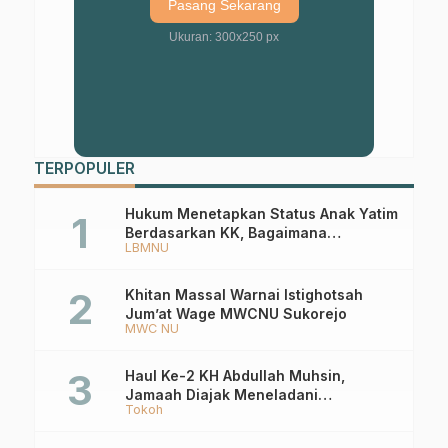
Pasang Sekarang
Ukuran: 300x250 px
TERPOPULER
Hukum Menetapkan Status Anak Yatim
Berdasarkan KK, Bagaimana
LBMNU
Ketentuannya?
Khitan Massal Warnai Istighotsah
Jum’at Wage MWCNU Sukorejo
MWC NU
Haul Ke-2 KH Abdullah Muhsin,
Jamaah Diajak Meneladani
Tokoh
Keistiqamahan