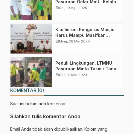
Pasuruan Gelar MoU : Kelola
ZIS dan Peduli Lingkungan
calendar_month
Sel, 19 Agu 2025
Kiai Imron: Pengurus Masjid
Harus Mampu Masifkan
Pendidikan Diarea Masjid
calendar_month
Ming, 26 Mei 2024
Peduli Lingkungan, LTMNU
Pasuruan Minta Takmir Tanam
Pohon di Area Masjid
calendar_month
Sen, 11 Mar 2024
KOMENTAR (0)
Saat ini belum ada komentar
Silahkan tulis komentar Anda
Email Anda tidak akan dipublikasikan. Kolom yang