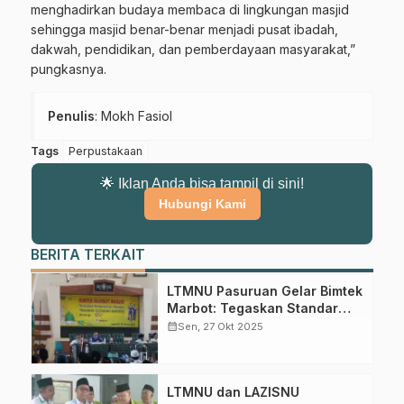
menghadirkan budaya membaca di lingkungan masjid
sehingga masjid benar-benar menjadi pusat ibadah,
dakwah, pendidikan, dan pemberdayaan masyarakat,”
Gabung Channel WhatsApp NU
pungkasnya.
Pasuruan
Penulis
: Mokh Fasiol
Dapatkan info kegiatan, kajian, dan berita terbaru langsung dari
sumber resmi NU Pasuruan.
Tags
Perpustakaan
Join Sekarang
🌟 Iklan Anda bisa tampil di sini!
Hubungi Kami
BERITA TERKAIT
LTMNU Pasuruan Gelar Bimtek
Marbot: Tegaskan Standar
Kebersihan Masjid Sesuai
calendar_month
Sen, 27 Okt 2025
Syariat
LTMNU dan LAZISNU