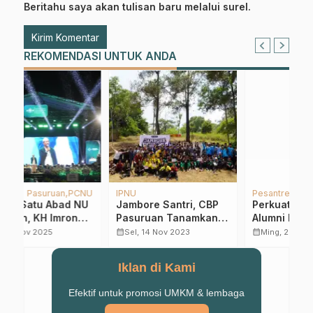
Beritahu saya akan tulisan baru melalui surel.
REKOMENDASI UNTUK ANDA
NU
IPNU
Pesantren
Sa
U
Jambore Santri, CBP
Perkuat Kemandirian
P
Pasuruan Tanamkan
Alumni Pesantren,
A
Kepemimpinan Hingga
IKSAN NGALAH
G
calendar_month
calendar_month
calendar_month
Sel, 14 Nov 2023
Ming, 28 Jul 2019
Peningkatan Skill
Sukorejo Gagas
Program DASI-DAUNI
Iklan di Kami
Efektif untuk promosi UMKM & lembaga