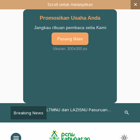
×
Scroll untuk melanjutkan
Promosikan Usaha Anda
Jangkau ribuan pembaca setia Kami
Pasang Iklan
Ukuran: 300x300 px
d? Ketua PBNU: Mari
LTMNU dan LAZISNU Pasuruan
Berikut Baca
search
Breaking News
upsi
Gelar MoU : Kelola ZIS dan Peduli
Zakat Fitrah
Lingkungan
menu
light_mode