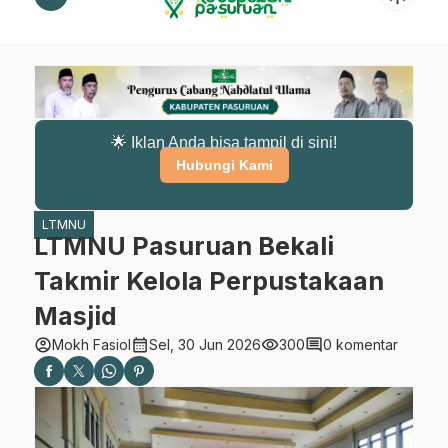
🌟 Iklan Anda bisa tampil di sini!
Hubungi Kami
LTMNU
LTMNU Pasuruan Bekali
Takmir Kelola Perpustakaan
Masjid
account_circle
calendar_month
visibility
comment
Mokh Fasiol
Sel, 30 Jun 2026
300
0 komentar