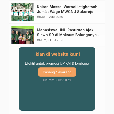
Khitan Massal Warnai Istighotsah
Jum’at Wage MWCNU Sukorejo
calendar_month
Sab, 1 Agu 2026
Mahasiswa UNU Pasuruan Ajak
Siswa SD Al Maksum Balunganyar
Kuasai Penjumlahan Bersusun
calendar_month
Jum, 31 Jul 2026
Iklan di website kami
Efektif untuk promosi UMKM & lembaga
Pasang Sekarang
Ukuran: 300x250 px