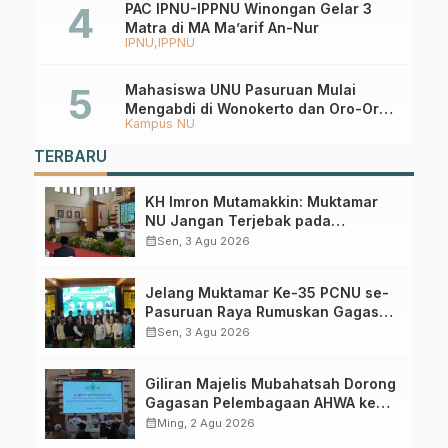
PAC IPNU-IPPNU Winongan Gelar 3
Matra di MA Ma’arif An-Nur
IPNU
IPPNU
Mahasiswa UNU Pasuruan Mulai
Mengabdi di Wonokerto dan Oro-Oro
Kampus NU
Ombo Wetan Berikut Programnya
TERBARU
KH Imron Mutamakkin: Muktamar
NU Jangan Terjebak pada
Perebutan Kursi Ketua Umum
calendar_month
Sen, 3 Agu 2026
Jelang Muktamar Ke-35 PCNU se-
Pasuruan Raya Rumuskan Gagasan
Transformasi Gerakan NU Menuju
calendar_month
Sen, 3 Agu 2026
Abad Kedua
Giliran Majelis Mubahatsah Dorong
Gagasan Pelembagaan AHWA ke
Forum Muktamar Mendatang
calendar_month
Ming, 2 Agu 2026