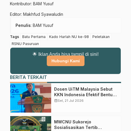
Kontributor: BAM Yusuf
Editor: Makhfud Syawaludin
Penulis
: BAM Yusuf
Tags
Batu Pertama
Kado Harlah NU ke-98
Peletakan
RSNU Pasuruan
🌟 Iklan Anda bisa tampil di sini!
Hubungi Kami
BERITA TERKAIT
Gabung Channel WhatsApp NU
Dosen UiTM Malaysia Sebut
Pasuruan
KKN Indonesia Efektif Bentuk
Karakter Mahasiswa
calendar_month
Sel, 21 Jul 2026
Dapatkan info kegiatan, kajian, dan berita terbaru langsung dari
sumber resmi NU Pasuruan.
MWCNU Sukorejo
Join Sekarang
Sosialisasikan Tertib