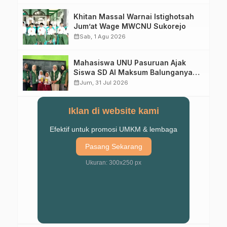
Khitan Massal Warnai Istighotsah
Jum’at Wage MWCNU Sukorejo
calendar_month
Sab, 1 Agu 2026
Mahasiswa UNU Pasuruan Ajak
Siswa SD Al Maksum Balunganyar
Kuasai Penjumlahan Bersusun
calendar_month
Jum, 31 Jul 2026
Iklan di website kami
Efektif untuk promosi UMKM & lembaga
Pasang Sekarang
Ukuran: 300x250 px