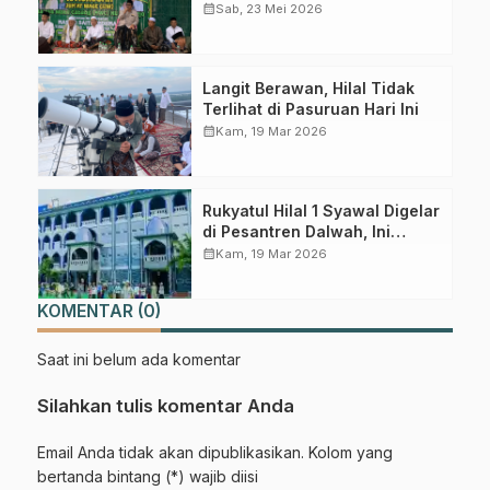
Administrasi dalam Istighotsah
calendar_month
Sab, 23 Mei 2026
Jum’at Wage
Langit Berawan, Hilal Tidak
Terlihat di Pasuruan Hari Ini
calendar_month
Kam, 19 Mar 2026
Rukyatul Hilal 1 Syawal Digelar
di Pesantren Dalwah, Ini
Prediksi LFNU Pasuruan
calendar_month
Kam, 19 Mar 2026
KOMENTAR (0)
Saat ini belum ada komentar
Silahkan tulis komentar Anda
Email Anda tidak akan dipublikasikan. Kolom yang
bertanda bintang (*) wajib diisi