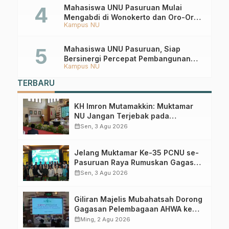
Mahasiswa UNU Pasuruan Mulai
Mengabdi di Wonokerto dan Oro-Oro
Kampus NU
Ombo Wetan Berikut Programnya
Mahasiswa UNU Pasuruan, Siap
Bersinergi Percepat Pembangunan
Kampus NU
Desa Toyaning
TERBARU
KH Imron Mutamakkin: Muktamar
NU Jangan Terjebak pada
Perebutan Kursi Ketua Umum
calendar_month
Sen, 3 Agu 2026
Jelang Muktamar Ke-35 PCNU se-
Pasuruan Raya Rumuskan Gagasan
Transformasi Gerakan NU Menuju
calendar_month
Sen, 3 Agu 2026
Abad Kedua
Giliran Majelis Mubahatsah Dorong
Gagasan Pelembagaan AHWA ke
Forum Muktamar Mendatang
calendar_month
Ming, 2 Agu 2026