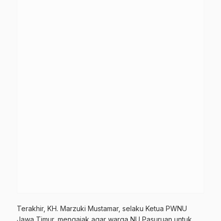
Terakhir, KH. Marzuki Mustamar, selaku Ketua PWNU
Jawa Timur, mengajak agar warga NU Pasuruan untuk