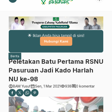
🌟 Iklan Anda bisa tampil di sini!
Hubungi Kami
Berita
Peletakan Batu Pertama RSNU
Pasuruan Jadi Kado Harlah
NU ke-98
account_circle
calendar_month
visibility
comment
BAM Yusuf
Sen, 1 Mar 2021
938
0 komentar