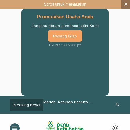
×
Scroll untuk melanjutkan
Promosikan Usaha Anda
Jangkau ribuan pembaca setia Kami
Pasang Iklan
Ukuran: 300x300 px
an Ikan Naik,
Meriah, Ratusan Peserta
224 Warga D
search
Breaking News
a UNU STAIS Pasuruan
Ramaikan Goes Santri Sarungan
Gondangweta
tihan
NU Pasuruan
Gratis Lazis
menu
light_mode