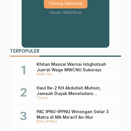
Pasang Sekarang
Ukuran: 300x250 px
TERPOPULER
Khitan Massal Warnai Istighotsah
Jum’at Wage MWCNU Sukorejo
MWC NU
Haul Ke-2 KH Abdullah Muhsin,
Jamaah Diajak Meneladani
Tokoh
Keistiqamahan
PAC IPNU-IPPNU Winongan Gelar 3
Matra di MA Ma’arif An-Nur
IPNU
IPPNU