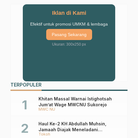
Murobbi dan Jejak
…
Spiritual Satu Abad NU
Iklan di Kami
Efektif untuk promosi UMKM & lembaga
Pasang Sekarang
Ukuran: 300x250 px
TERPOPULER
Khitan Massal Warnai Istighotsah
Jum’at Wage MWCNU Sukorejo
MWC NU
Haul Ke-2 KH Abdullah Muhsin,
Jamaah Diajak Meneladani
Tokoh
Keistiqamahan