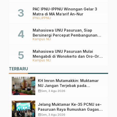
PAC IPNU-IPPNU Winongan Gelar 3
Matra di MA Ma’arif An-Nur
IPNU
IPPNU
Mahasiswa UNU Pasuruan, Siap
Bersinergi Percepat Pembangunan
Kampus NU
Desa Toyaning
Mahasiswa UNU Pasuruan Mulai
Mengabdi di Wonokerto dan Oro-Oro
Kampus NU
Ombo Wetan Berikut Programnya
TERBARU
KH Imron Mutamakkin: Muktamar
NU Jangan Terjebak pada
Perebutan Kursi Ketua Umum
calendar_month
Sen, 3 Agu 2026
Jelang Muktamar Ke-35 PCNU se-
Pasuruan Raya Rumuskan Gagasan
Transformasi Gerakan NU Menuju
calendar_month
Sen, 3 Agu 2026