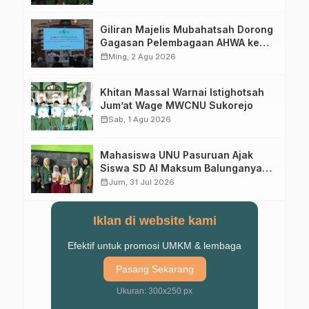
Abad Kedua
Giliran Majelis Mubahatsah Dorong
Gagasan Pelembagaan AHWA ke
Forum Muktamar Mendatang
calendar_month
Ming, 2 Agu 2026
Khitan Massal Warnai Istighotsah
Jum’at Wage MWCNU Sukorejo
calendar_month
Sab, 1 Agu 2026
Mahasiswa UNU Pasuruan Ajak
Siswa SD Al Maksum Balunganyar
Kuasai Penjumlahan Bersusun
calendar_month
Jum, 31 Jul 2026
Iklan di website kami
Efektif untuk promosi UMKM & lembaga
Pasang Sekarang
Ukuran: 300x250 px