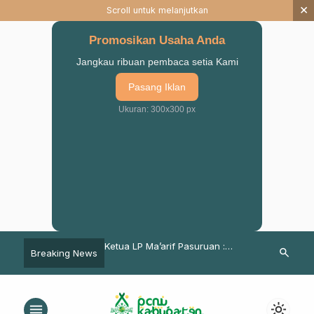
×
Scroll untuk melanjutkan
Promosikan Usaha Anda
Jangkau ribuan pembaca setia Kami
Pasang Iklan
Ukuran: 300x300 px
n Pembelajaran
Ketua LP Ma’arif Pasuruan :
Pesan Ketua 
search
Breaking News
Diniyah, Dinas
Kegiatan IPNU IPPNU Harus
Wisuda MA Ma
n & Kemenag
Dikamas Menarik di Sekolah
Winongan
 Pasuruan Gelar
menu
light_mode