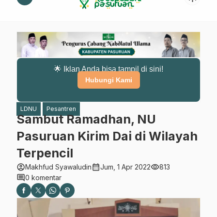
🌟 Iklan Anda bisa tampil di sini!
Hubungi Kami
LDNU
Pesantren
Sambut Ramadhan, NU
Pasuruan Kirim Dai di Wilayah
Terpencil
account_circle
calendar_month
visibility
Makhfud Syawaludin
Jum, 1 Apr 2022
813
comment
0 komentar