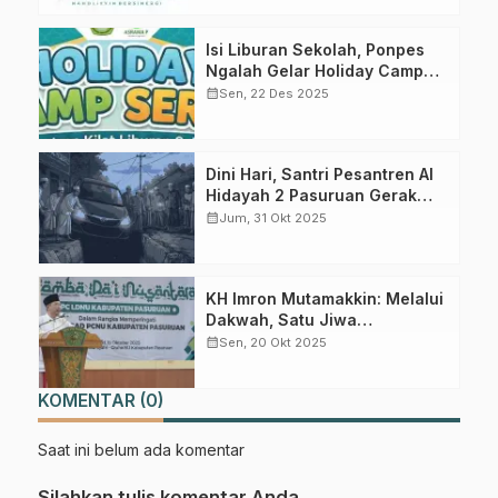
Join Sekarang
Isi Liburan Sekolah, Ponpes
Ngalah Gelar Holiday Camp
untuk Anak
calendar_month
Sen, 22 Des 2025
Dini Hari, Santri Pesantren Al
Hidayah 2 Pasuruan Gerak
Cepat Tolong Korban
calendar_month
Jum, 31 Okt 2025
Kecelakaan Mobil
KH Imron Mutamakkin: Melalui
Dakwah, Satu Jiwa
Terselamatkan Lebih
calendar_month
Sen, 20 Okt 2025
Berharga dari Dunia
KOMENTAR (0)
Saat ini belum ada komentar
Silahkan tulis komentar Anda