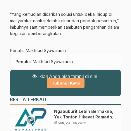
“Yang kemudian dicarikan solusi untuk bekal hidup di
masyarakat nanti setelah keluar dari pondok pesantren,”
imbuhnya saat memberikan sambutan pengarahan dalam
kegiatan pemberangkatan.
Penulis: Makhfud Syawaludin
Penulis
: Makhfud Syawaludin
🌟 Iklan Anda bisa tampil di sini!
Hubungi Kami
BERITA TERKAIT
Gabung Channel WhatsApp NU
Pasuruan
Ngabuburit Lebih Bermakna,
Yuk Tonton Hikayat Ramadhan
NU Pasuruan
Dapatkan info kegiatan, kajian, dan berita terbaru langsung dari
calendar_month
Sen, 23 Feb 2026
sumber resmi NU Pasuruan.