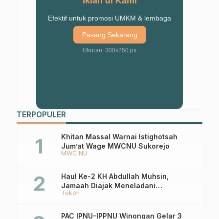
Iklan di Kami
Efektif untuk promosi UMKM & lembaga
Pasang Sekarang
Ukuran: 300x250 px
TERPOPULER
Khitan Massal Warnai Istighotsah
Jum’at Wage MWCNU Sukorejo
MWC NU
Haul Ke-2 KH Abdullah Muhsin,
Jamaah Diajak Meneladani
Tokoh
Keistiqamahan
PAC IPNU-IPPNU Winongan Gelar 3