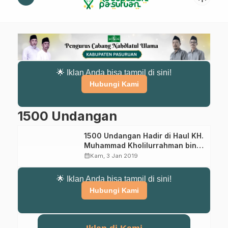
🌟 Iklan Anda bisa tampil di sini!
Hubungi Kami
1500 Undangan
1500 Undangan Hadir di Haul KH.
Muhammad Kholilurrahman bin
KH. Abdul Alim
calendar_month
Kam, 3 Jan 2019
🌟 Iklan Anda bisa tampil di sini!
Hubungi Kami