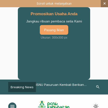
×
Scroll untuk melanjutkan
Promosikan Usaha Anda
Jangkau ribuan pembaca setia Kami
Pasang Iklan
Ukuran: 300x300 px
PPNU Kabupaten
ISNU Pasuruan Kembali Berikan
Sejarah ISHAR
search
Breaking News
ukses Fasilitasi
Penghargaan Kepada Mahasiswi
Dakwah, dan
an PAC di Nguling
Terbaik
Nusantara
menu
light_mode