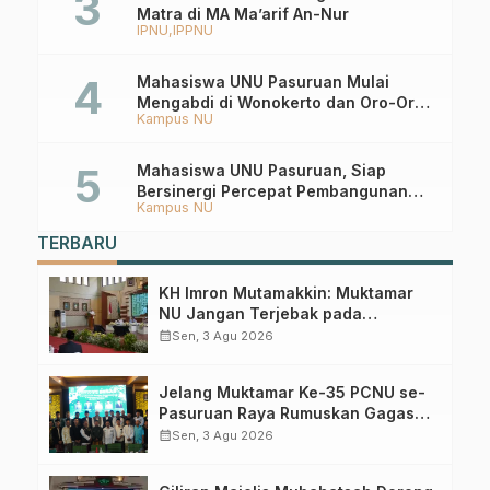
Matra di MA Ma’arif An-Nur
IPNU
IPPNU
Mahasiswa UNU Pasuruan Mulai
Mengabdi di Wonokerto dan Oro-Oro
Kampus NU
Ombo Wetan Berikut Programnya
Mahasiswa UNU Pasuruan, Siap
Bersinergi Percepat Pembangunan
Kampus NU
Desa Toyaning
TERBARU
KH Imron Mutamakkin: Muktamar
NU Jangan Terjebak pada
Perebutan Kursi Ketua Umum
calendar_month
Sen, 3 Agu 2026
Jelang Muktamar Ke-35 PCNU se-
Pasuruan Raya Rumuskan Gagasan
Transformasi Gerakan NU Menuju
calendar_month
Sen, 3 Agu 2026
Abad Kedua