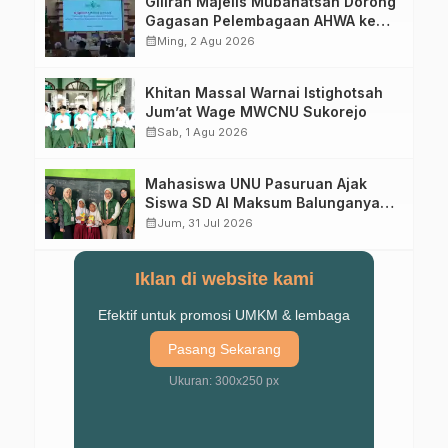
Giliran Majelis Mubahatsah Dorong
Gagasan Pelembagaan AHWA ke
Forum Muktamar Mendatang
calendar_month
Ming, 2 Agu 2026
Khitan Massal Warnai Istighotsah
Jum’at Wage MWCNU Sukorejo
calendar_month
Sab, 1 Agu 2026
Mahasiswa UNU Pasuruan Ajak
Siswa SD Al Maksum Balunganyar
Kuasai Penjumlahan Bersusun
calendar_month
Jum, 31 Jul 2026
Iklan di website kami
Efektif untuk promosi UMKM & lembaga
Pasang Sekarang
Ukuran: 300x250 px