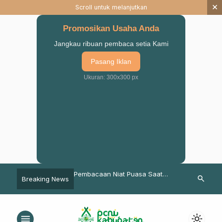
×
Scroll untuk melanjutkan
Promosikan Usaha Anda
Jangkau ribuan pembaca setia Kami
Pasang Iklan
Ukuran: 300x300 px
Maulid Nabi, Banom &
Pembacaan Niat Puasa Saat
Peringati Ha
search
Breaking News
Gondangwetan
Pujian & Usai Tarawih, Begini
Kabupaten P
at di Pendopo
Alasannya
Vaksinasi unt
n
Pengurus, d
menu
light_mode