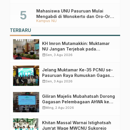
Mahasiswa UNU Pasuruan Mulai
Mengabdi di Wonokerto dan Oro-Oro
Kampus NU
Ombo Wetan Berikut Programnya
TERBARU
KH Imron Mutamakkin: Muktamar
NU Jangan Terjebak pada
Perebutan Kursi Ketua Umum
calendar_month
Sen, 3 Agu 2026
Jelang Muktamar Ke-35 PCNU se-
Pasuruan Raya Rumuskan Gagasan
Transformasi Gerakan NU Menuju
calendar_month
Sen, 3 Agu 2026
Abad Kedua
Giliran Majelis Mubahatsah Dorong
Gagasan Pelembagaan AHWA ke
Forum Muktamar Mendatang
calendar_month
Ming, 2 Agu 2026
Khitan Massal Warnai Istighotsah
Jum’at Wage MWCNU Sukorejo