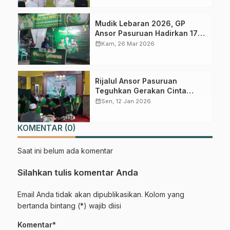
Mudik Lebaran 2026, GP
Ansor Pasuruan Hadirkan 17
Posko Pelayanan Pemudik
calendar_month
Kam, 26 Mar 2026
Rijalul Ansor Pasuruan
Teguhkan Gerakan Cinta
Tanah Air Lewat Dzikir dan
calendar_month
Sen, 12 Jan 2026
Shalawat
KOMENTAR (0)
Saat ini belum ada komentar
Silahkan tulis komentar Anda
Email Anda tidak akan dipublikasikan. Kolom yang
bertanda bintang (*) wajib diisi
Komentar*