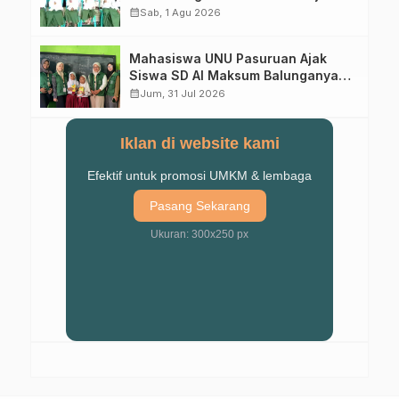
calendar_month
Sab, 1 Agu 2026
Mahasiswa UNU Pasuruan Ajak
Siswa SD Al Maksum Balunganyar
Kuasai Penjumlahan Bersusun
calendar_month
Jum, 31 Jul 2026
Iklan di website kami
Efektif untuk promosi UMKM & lembaga
Pasang Sekarang
Ukuran: 300x250 px