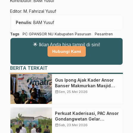
Kontributor: BAM Yusuf
Editor: M. Fahrizal Yusuf
Penulis
: BAM Yusuf
Tags
PC GPANSOR NU Kabupaten Pasuruan
Pesantren
🌟 Iklan Anda bisa tampil di sini!
Hubungi Kami
BERITA TERKAIT
Gabung Channel WhatsApp NU
Gus Ipong Ajak Kader Ansor
Banser Makmurkan Masjid
Pasuruan
dan Perkuat Kepedulian Sosial
calendar_month
Sen, 25 Mei 2026
Dapatkan info kegiatan, kajian, dan berita terbaru langsung dari
sumber resmi NU Pasuruan.
Perkuat Kaderisasi, PAC Ansor
Join Sekarang
Gondangwetan Gelar
Kaderisasi Dua Matra
calendar_month
Sab, 23 Mei 2026