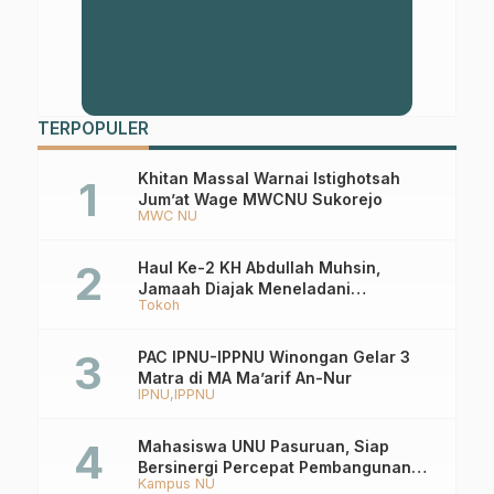
TERPOPULER
Khitan Massal Warnai Istighotsah
Jum’at Wage MWCNU Sukorejo
MWC NU
Haul Ke-2 KH Abdullah Muhsin,
Jamaah Diajak Meneladani
Tokoh
Keistiqamahan
PAC IPNU-IPPNU Winongan Gelar 3
Matra di MA Ma’arif An-Nur
IPNU
IPPNU
Mahasiswa UNU Pasuruan, Siap
Bersinergi Percepat Pembangunan
Kampus NU
Desa Toyaning