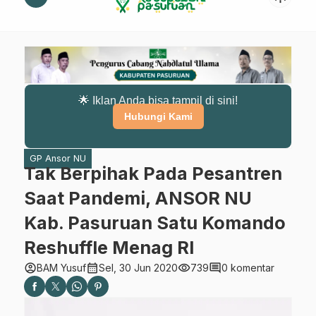
🌟 Iklan Anda bisa tampil di sini!
Hubungi Kami
GP Ansor NU
Tak Berpihak Pada Pesantren
Saat Pandemi, ANSOR NU
Kab. Pasuruan Satu Komando
Reshuffle Menag RI
account_circle
calendar_month
visibility
comment
BAM Yusuf
Sel, 30 Jun 2020
739
0 komentar