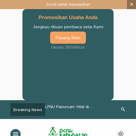
×
Scroll untuk melanjutkan
Promosikan Usaha Anda
Jangkau ribuan pembaca setia Kami
Pasang Iklan
Ukuran: 300x300 px
II Pasuruan Sepakati
LFNU Pasuruan: Hilal di
Rakor NU Awa
search
Breaking News
ngkatan SDM
Kabupaten Pasuruan Tidak
Memperkuat 
Terlihat
Program Orga
menu
light_mode