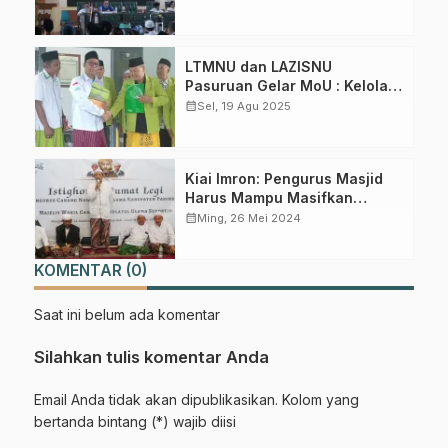
Syariat
Gabung Channel WhatsApp NU
LTMNU dan LAZISNU
Pasuruan
Pasuruan Gelar MoU : Kelola
ZIS dan Peduli Lingkungan
calendar_month
Sel, 19 Agu 2025
Dapatkan info kegiatan, kajian, dan berita terbaru langsung dari
sumber resmi NU Pasuruan.
Kiai Imron: Pengurus Masjid
Join Sekarang
Harus Mampu Masifkan
Pendidikan Diarea Masjid
calendar_month
Ming, 26 Mei 2024
KOMENTAR (0)
Saat ini belum ada komentar
Silahkan tulis komentar Anda
Email Anda tidak akan dipublikasikan. Kolom yang
bertanda bintang (*) wajib diisi