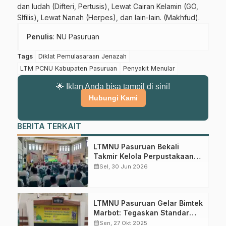
dan ludah (Difteri, Pertusis), Lewat Cairan Kelamin (GO,
SIfilis), Lewat Nanah (Herpes), dan lain-lain. (Makhfud).
Penulis
: NU Pasuruan
Tags
Diklat Pemulasaraan Jenazah
LTM PCNU Kabupaten Pasuruan
Penyakit Menular
🌟 Iklan Anda bisa tampil di sini!
Hubungi Kami
BERITA TERKAIT
LTMNU Pasuruan Bekali
Takmir Kelola Perpustakaan
Masjid
calendar_month
Sel, 30 Jun 2026
LTMNU Pasuruan Gelar Bimtek
Marbot: Tegaskan Standar
Kebersihan Masjid Sesuai
calendar_month
Sen, 27 Okt 2025