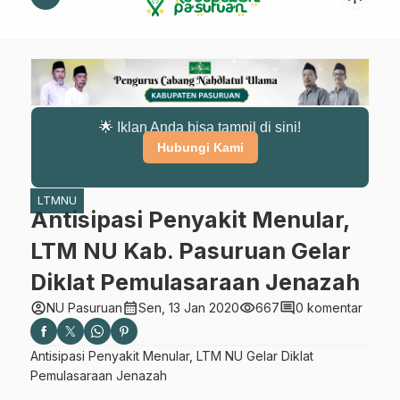
🌟 Iklan Anda bisa tampil di sini!
Hubungi Kami
LTMNU
Antisipasi Penyakit Menular,
LTM NU Kab. Pasuruan Gelar
Diklat Pemulasaraan Jenazah
account_circle
calendar_month
visibility
comment
NU Pasuruan
Sen, 13 Jan 2020
667
0 komentar
Antisipasi Penyakit Menular, LTM NU Gelar Diklat
Pemulasaraan Jenazah