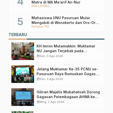
Matra di MA Ma’arif An-Nur
IPNU
IPPNU
Mahasiswa UNU Pasuruan Mulai
Mengabdi di Wonokerto dan Oro-Oro
Kampus NU
Ombo Wetan Berikut Programnya
TERBARU
KH Imron Mutamakkin: Muktamar
NU Jangan Terjebak pada
Perebutan Kursi Ketua Umum
calendar_month
Sen, 3 Agu 2026
Jelang Muktamar Ke-35 PCNU se-
Pasuruan Raya Rumuskan Gagasan
Transformasi Gerakan NU Menuju
calendar_month
Sen, 3 Agu 2026
Abad Kedua
Giliran Majelis Mubahatsah Dorong
Gagasan Pelembagaan AHWA ke
Forum Muktamar Mendatang
calendar_month
Ming, 2 Agu 2026