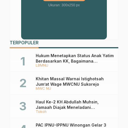
Ukuran: 300x250 px
TERPOPULER
Hukum Menetapkan Status Anak Yatim
Berdasarkan KK, Bagaimana
LBMNU
Ketentuannya?
Khitan Massal Warnai Istighotsah
Jum’at Wage MWCNU Sukorejo
MWC NU
Haul Ke-2 KH Abdullah Muhsin,
Jamaah Diajak Meneladani
Tokoh
Keistiqamahan
PAC IPNU-IPPNU Winongan Gelar 3