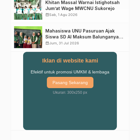
Khitan Massal Warnai Istighotsah
Jum’at Wage MWCNU Sukorejo
calendar_month
Sab, 1 Agu 2026
Mahasiswa UNU Pasuruan Ajak
Siswa SD Al Maksum Balunganyar
Kuasai Penjumlahan Bersusun
calendar_month
Jum, 31 Jul 2026
Iklan di website kami
Efektif untuk promosi UMKM & lembaga
Pasang Sekarang
Ukuran: 300x250 px