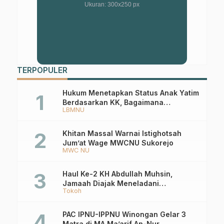
Ukuran: 300x250 px
TERPOPULER
Hukum Menetapkan Status Anak Yatim
Berdasarkan KK, Bagaimana
LBMNU
Ketentuannya?
Khitan Massal Warnai Istighotsah
Jum’at Wage MWCNU Sukorejo
MWC NU
Haul Ke-2 KH Abdullah Muhsin,
Jamaah Diajak Meneladani
Tokoh
Keistiqamahan
PAC IPNU-IPPNU Winongan Gelar 3
Matra di MA Ma’arif An-Nur