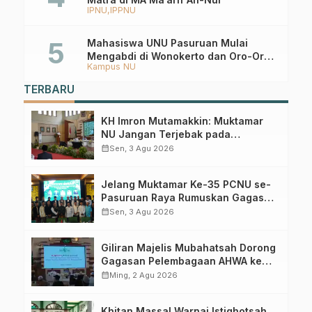
IPNU
IPPNU
Mahasiswa UNU Pasuruan Mulai
Mengabdi di Wonokerto dan Oro-Oro
Kampus NU
Ombo Wetan Berikut Programnya
TERBARU
KH Imron Mutamakkin: Muktamar
NU Jangan Terjebak pada
Perebutan Kursi Ketua Umum
calendar_month
Sen, 3 Agu 2026
Jelang Muktamar Ke-35 PCNU se-
Pasuruan Raya Rumuskan Gagasan
Transformasi Gerakan NU Menuju
calendar_month
Sen, 3 Agu 2026
Abad Kedua
Giliran Majelis Mubahatsah Dorong
Gagasan Pelembagaan AHWA ke
Forum Muktamar Mendatang
calendar_month
Ming, 2 Agu 2026
Khitan Massal Warnai Istighotsah