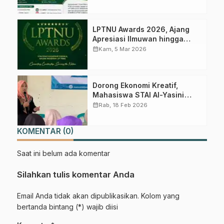
LPTNU Awards 2026, Ajang
Apresiasi Ilmuwan hingga
Mahasiswa NU Berprestasi
calendar_month
Kam, 5 Mar 2026
Dorong Ekonomi Kreatif,
Mahasiswa STAI Al-Yasini
Bekali Warga Pekangkungan
calendar_month
Rab, 18 Feb 2026
Strategi Digital
KOMENTAR (0)
Saat ini belum ada komentar
Silahkan tulis komentar Anda
Email Anda tidak akan dipublikasikan. Kolom yang
bertanda bintang (*) wajib diisi