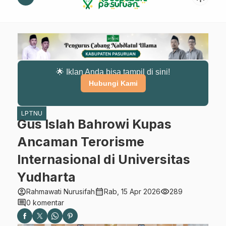
🌟 Iklan Anda bisa tampil di sini!
Hubungi Kami
LPTNU
Gus Islah Bahrowi Kupas
Ancaman Terorisme
Internasional di Universitas
Yudharta
account_circle
calendar_month
visibility
Rahmawati Nurusifah
Rab, 15 Apr 2026
289
comment
0 komentar