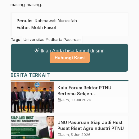
masing-masing.
Penulis
: Rahmawati Nurusifah
Editor
: Mokh Faisol
Tags
Universitas Yudharta Pasuruan
🌟 Iklan Anda bisa tampil di sini!
Hubungi Kami
BERITA TERKAIT
Gabung Channel WhatsApp NU
Kala Forum Rektor PTNU
Bertemu Sekjen
Pasuruan
Kemendiktisaintek: Merajut
calendar_month
Jum, 10 Jul 2026
Afirmasi, Kemandirian, dan
Dapatkan info kegiatan, kajian, dan berita terbaru langsung dari
Mimpi PTNU Mendunia
sumber resmi NU Pasuruan.
UNU Pasuruan Siap Jadi Host
Join Sekarang
Pusat Riset Agroindustri PTNU
calendar_month
Jum, 5 Jun 2026