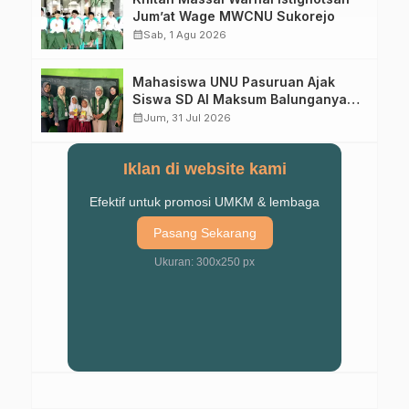
Jum’at Wage MWCNU Sukorejo
calendar_month
Sab, 1 Agu 2026
Mahasiswa UNU Pasuruan Ajak
Siswa SD Al Maksum Balunganyar
Kuasai Penjumlahan Bersusun
calendar_month
Jum, 31 Jul 2026
Iklan di website kami
Efektif untuk promosi UMKM & lembaga
Pasang Sekarang
Ukuran: 300x250 px