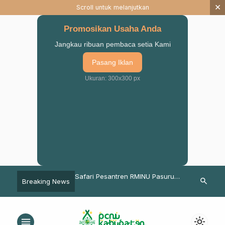
×
Scroll untuk melanjutkan
Promosikan Usaha Anda
Jangkau ribuan pembaca setia Kami
Pasang Iklan
Ukuran: 300x300 px
isudawan Terbaik
Safari Pesantren RMINU Pasuruan
Perkuat Nasi
search
Breaking News
-18 STAI Salahuddin
Berakhir, Santri Diminta Terus
Madrasah, S
Berkhidmat
Lekok Pasuru
Persami
menu
light_mode