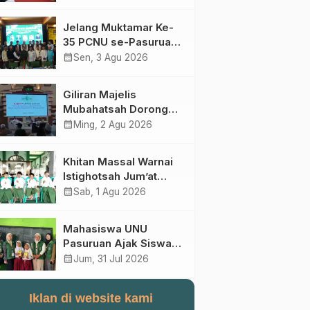
Perebutan Kursi Ketua
Umum
Jelang Muktamar Ke-
35 PCNU se-Pasuruan
Raya Rumuskan
calendar_month
Sen, 3 Agu 2026
Gagasan Transformasi
Gerakan NU Menuju
Giliran Majelis
Abad Kedua
Mubahatsah Dorong
Gagasan Pelembagaan
calendar_month
Ming, 2 Agu 2026
AHWA ke Forum
Muktamar Mendatang
Khitan Massal Warnai
Istighotsah Jum’at
Wage MWCNU
calendar_month
Sab, 1 Agu 2026
Sukorejo
Mahasiswa UNU
Pasuruan Ajak Siswa
SD Al Maksum
calendar_month
Jum, 31 Jul 2026
Balunganyar Kuasai
Penjumlahan Bersusun
Iklan di website kami