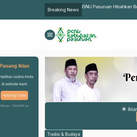
antik, Gus Taufiq: Menjadi Guru Itu
ISNU Pasuruan Hibahkan 
Breaking News
menu
Pasang Iklan
mpilkan usaha Anda
di website kami
Hubungi Kami
Ukuran: 160x600 px
🌟 Ikla
Tradisi & Budaya