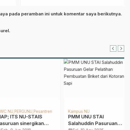
aya pada peramban ini untuk komentar saya berikutnya.
urel.
Khazanah
JQHNU
han Karim
Dilantik, JQHNU
 Amalan Utama di
Pasuruan Diminta Kawal
n Ramadhan Ala
Standarisasi Kompetensi