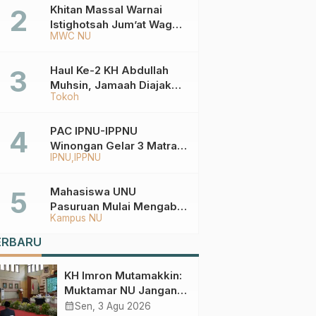
Ketentuannya?
Khitan Massal Warnai
Istighotsah Jum’at Wage
MWC NU
MWCNU Sukorejo
Haul Ke-2 KH Abdullah
Muhsin, Jamaah Diajak
Tokoh
Meneladani
Keistiqamahan
PAC IPNU-IPPNU
Winongan Gelar 3 Matra
IPNU
IPPNU
di MA Ma’arif An-Nur
Mahasiswa UNU
Pasuruan Mulai Mengabdi
Kampus NU
di Wonokerto dan Oro-
Oro Ombo Wetan Berikut
ERBARU
Programnya
KH Imron Mutamakkin:
Muktamar NU Jangan
Terjebak pada
calendar_month
Sen, 3 Agu 2026