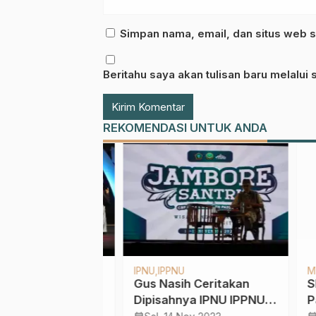
Simpan nama, email, dan situs web s
Beritahu saya akan tulisan baru melalui s
REKOMENDASI UNTUK ANDA
RGUNU
Pesantren
Kampus NU
Berita
Ramad
 NU-STAIS
PMM UNU STAI
Tiga
sinergikan
Salahuddin Pasuruan
Bula
 Tinggi
Gelar Pelatihan