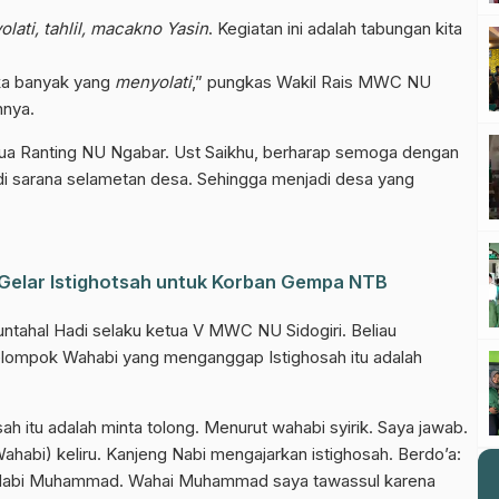
lati, tahlil, macakno Yasin
. Kegiatan ini adalah tabungan kita
ka banyak yang
menyolati
,” pungkas Wakil Rais MWC NU
nnya.
tua Ranting NU Ngabar. Ust Saikhu, berharap semoga dengan
adi sarana selametan desa. Sehingga menjadi desa yang
Gelar Istighotsah untuk Korban Gempa NTB
untahal Hadi selaku ketua V MWC NU Sidogiri. Beliau
el WhatsApp NU Pasuruan
kelompok Wahabi yang menganggap Istighosah itu adalah
 berita terbaru langsung dari sumber resmi NU Pasuruan.
ah itu adalah minta tolong. Menurut wahabi syirik. Saya jawab.
Join Sekarang
habi) keliru. Kanjeng Nabi mengajarkan istighosah. Berdo’a:
Nabi Muhammad. Wahai Muhammad saya tawassul karena