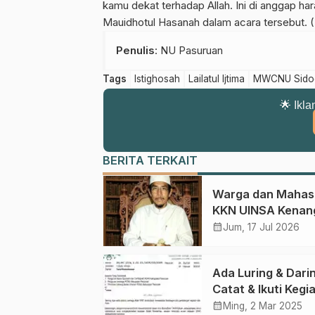
kamu dekat terhadap Allah. Ini di anggap ha
Mauidhotul Hasanah dalam acara tersebut. 
Penulis
: NU Pasuruan
Tags
Istighosah
Lailatul Ijtima
MWCNU Sidog
🌟 Ikla
BERITA TERKAIT
Warga dan Mahas
KKN UINSA Kenan
Jasa Ustadz Ahm
calendar_month
Jum, 17 Jul 2026
Syafi’i, Guru Ngaji
Pertama di Winon
Ada Luring & Dari
Barat
Catat & Ikuti Kegi
NU Pasuruan Sel
calendar_month
Ming, 2 Mar 2025