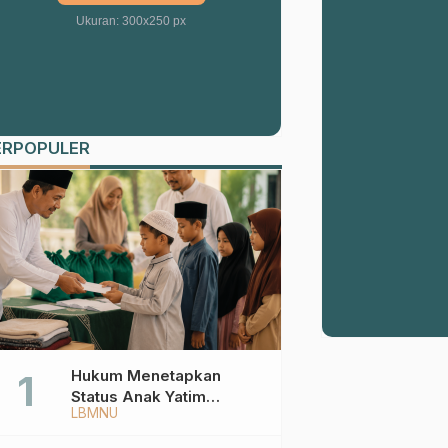
Ukuran: 300x250 px
ERPOPULER
Hukum Menetapkan
Status Anak Yatim
LBMNU
Berdasarkan KK,
Bagaimana