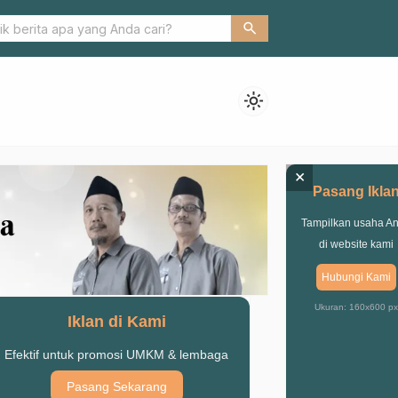
Ketum PMII Pasuruan Akan Tempuh Jalur Hukum
search
light_mode
×
Pasang Ikla
Tampilkan usaha A
di website kami
Hubungi Kami
Ukuran: 160x600 px
Iklan di Kami
Efektif untuk promosi UMKM & lembaga
Pasang Sekarang