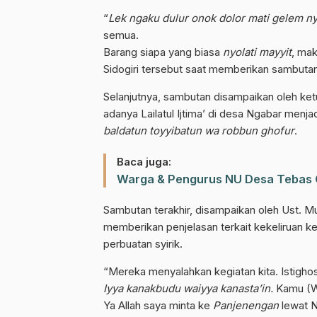
“
Lek ngaku dulur onok dolor mati gelem nyo
semua.
Barang siapa yang biasa
nyolati
mayyit
, ma
Sidogiri tersebut saat memberikan sambuta
Selanjutnya, sambutan disampaikan oleh ke
adanya Lailatul Ijtima’ di desa Ngabar menj
baldatun
toyyibatun
wa robbun ghofur
.
Baca juga:
Warga & Pengurus NU Desa Tebas 
Sambutan terakhir, disampaikan oleh Ust. M
Gabung Chann
memberikan penjelasan terkait kekeliruan 
perbuatan syirik.
Dapatkan info kegiatan, kajian, dan
“Mereka menyalahkan kegiatan kita. Istighos
Iyya kanakbudu waiyya kanasta’in.
Kamu (Wa
Ya Allah saya minta ke
Panjenengan
lewat 