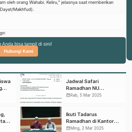
ram oleh orang Wahabi. Keliru,” jelasnya saat memberikan
(Dayat/Makhfud).
iri
n Anda bisa tampil di sini!
Hubungi Kami
iswa
Jadwal Safari
g
Ramadhan NU
ad
Pasuruan, Nahdliyin
calendar_month
Rab, 5 Mar 2025
Dapat Hadir Luring
g
atau Daring
ng,
Ikuti Tadarus
atan
Ramadhan di Kantor
ama
NU Pasuruan Bareng
calendar_month
Ming, 2 Mar 2025