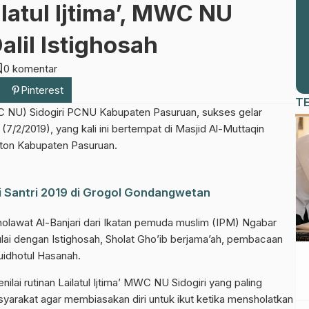
ilatul Ijtima’, MWC NU
alil Istighosah
nt
0 komentar
Pinterest
T
C NU) Sidogiri PCNU Kabupaten Pasuruan, sukses gelar
m (7/2/2019), yang kali ini bertempat di Masjid Al-Muttaqin
on Kabupaten Pasuruan.
ri Santri 2019 di Grogol Gondangwetan
holawat Al-Banjari dari Ikatan pemuda muslim (IPM) Ngabar
ulai dengan Istighosah, Sholat Gho’ib berjama’ah, pembacaan
uidhotul Hasanah.
ai rutinan Lailatul Ijtima’ MWC NU Sidogiri yang paling
asyarakat agar membiasakan diri untuk ikut ketika mensholatkan