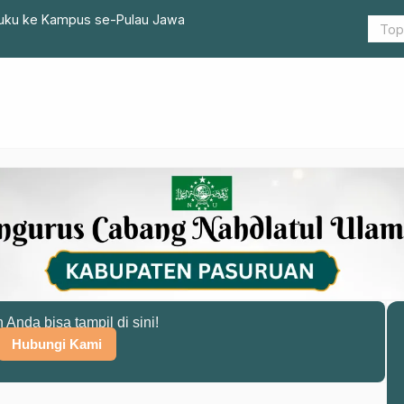
Buku ke Kampus se-Pulau Jawa
Difitnah, 
n Anda bisa tampil di sini!
Hubungi Kami