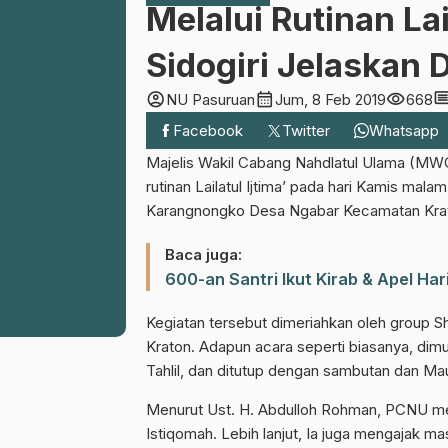
Melalui Rutinan La
Sidogiri Jelaskan D
account_circle
calendar_month
visibility
comme
NU Pasuruan
Jum, 8 Feb 2019
668
Facebook
Twitter
Whatsapp
Majelis Wakil Cabang Nahdlatul Ulama (MW
rutinan Lailatul Ijtima’ pada hari Kamis mala
Karangnongko Desa Ngabar Kecamatan Krat
Baca juga:
600-an Santri Ikut Kirab & Apel Ha
Kegiatan tersebut dimeriahkan oleh group S
Kraton. Adapun acara seperti biasanya, dim
Tahlil, dan ditutup dengan sambutan dan Ma
Menurut Ust. H. Abdulloh Rohman, PCNU menil
Istiqomah. Lebih lanjut, Ia juga mengajak m