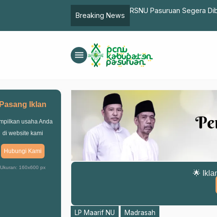
larasi Anti Hoax & Radikalisasi
RSNU Pasuruan Segera Dib
Breaking News
Medis dan Nonmedis
menu
Pasang Iklan
mpilkan usaha Anda
di website kami
Hubungi Kami
Ukuran: 160x600 px
🌟 Ikla
LP Maarif NU
Madrasah