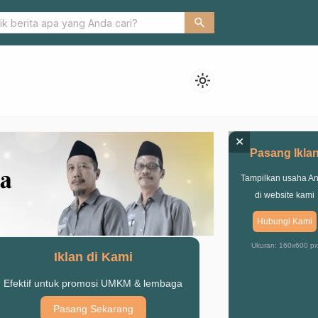
Ipong di Harlah IPPNU ke 69
search
light_mode
×
Pasang Ikla
Tampilkan usaha A
di website kami
Hubungi Kami
Ukuran: 160x600 px
Iklan di Kami
Efektif untuk promosi UMKM & lembaga
Pasang Sekarang