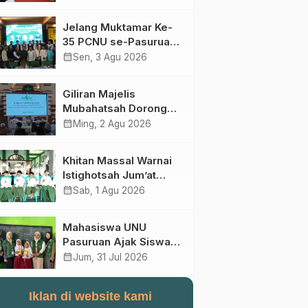
Perebutan Kursi Ketua
Umum
Jelang Muktamar Ke-
35 PCNU se-Pasuruan
Raya Rumuskan
calendar_month
Sen, 3 Agu 2026
Gagasan Transformasi
Gerakan NU Menuju
Giliran Majelis
Abad Kedua
Mubahatsah Dorong
Gagasan Pelembagaan
calendar_month
Ming, 2 Agu 2026
AHWA ke Forum
Muktamar Mendatang
Khitan Massal Warnai
Istighotsah Jum’at
Wage MWCNU
calendar_month
Sab, 1 Agu 2026
Sukorejo
Mahasiswa UNU
Pasuruan Ajak Siswa
SD Al Maksum
calendar_month
Jum, 31 Jul 2026
Balunganyar Kuasai
Penjumlahan Bersusun
Iklan di website kami