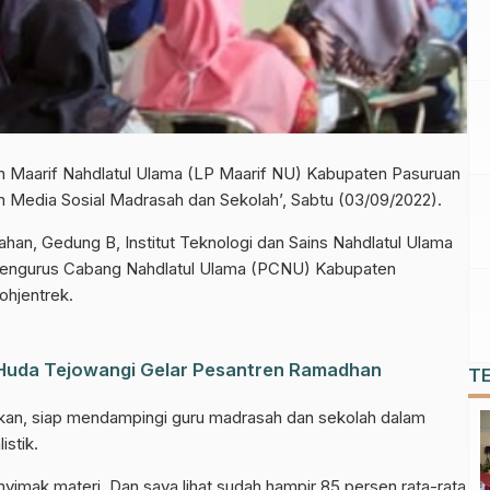
Maarif Nahdlatul Ulama (LP Maarif NU) Kabupaten Pasuruan
an Media Sosial Madrasah dan Sekolah’, Sabtu (03/09/2022).
iahan, Gedung B, Institut Teknologi dan Sains Nahdlatul Ulama
Pengurus Cabang Nahdlatul Ulama (PCNU) Kabupaten
hjentrek.
l Huda Tejowangi Gelar Pesantren Ramadhan
T
akan, siap mendampingi guru madrasah dan sekolah dalam
stik.
yimak materi. Dan saya lihat sudah hampir 85 persen rata-rata