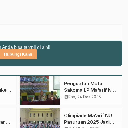
n Anda bisa tampil di sini!
Hubungi Kami
Penguatan Mutu
aker
Sakoma LP Ma’arif NU
Pasuruan, Gus Taufiq
calendar_month
Rab, 24 Des 2025
jutan
Tekankan Mabadi
Khaira Ummah
Olimpiade Ma’arif NU
kan
Pasuruan 2025 Jadi