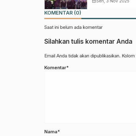
Tradisi Nadzom
calendar_month
Sen, 3 Nov 2025
Aqidatul Awam L
KOMENTAR (0)
Lomba Paduan Su
Santri
Saat ini belum ada komentar
Silahkan tulis komentar Anda
Email Anda tidak akan dipublikasikan. Kolom 
Komentar*
Nama*