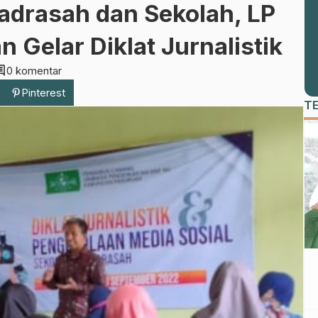
drasah dan Sekolah, LP
 Gelar Diklat Jurnalistik
ment
0 komentar
Pinterest
T