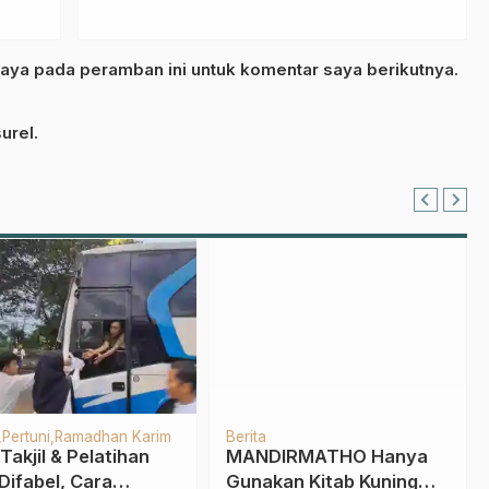
aya pada peramban ini untuk komentar saya berikutnya.
urel.
IPPNU
Abad Kedua NU
Berita
LP Maarif NU
Madrasah
IPNU-IPPNU
Madrasah Diniyah
Sekolah
ngan Gelar 3 Matra
Tokoh