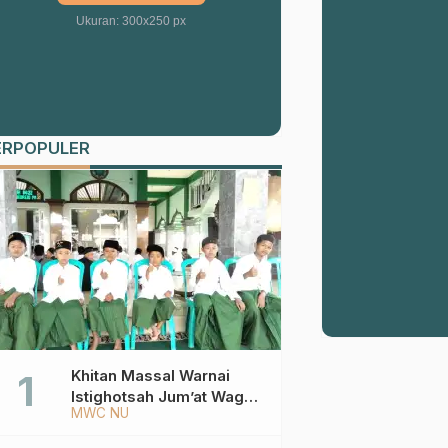
Ukuran: 300x250 px
ERPOPULER
Khitan Massal Warnai
Istighotsah Jum’at Wage
MWC NU
MWCNU Sukorejo