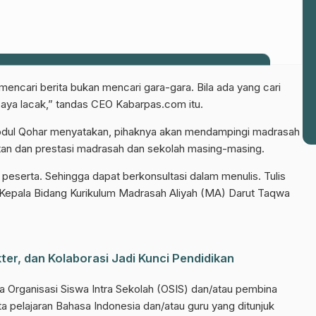
el WhatsApp NU Pasuruan
encari berita bukan mencari gara-gara. Bila ada yang cari
saya lacak,” tandas CEO Kabarpas.com itu.
 berita terbaru langsung dari sumber resmi NU Pasuruan.
Abdul Qohar menyatakan, pihaknya akan mendampingi madrasah
Join Sekarang
tan dan prestasi madrasah dan sekolah masing-masing.
eserta. Sehingga dapat berkonsultasi dalam menulis. Tulis
kil Kepala Bidang Kurikulum Madrasah Aliyah (MA) Darut Taqwa
er, dan Kolaborasi Jadi Kunci Pendidikan
 Organisasi Siswa Intra Sekolah (OSIS) dan/atau pembina
a pelajaran Bahasa Indonesia dan/atau guru yang ditunjuk