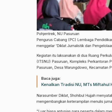
Pohjentrek, NU Pasuruan
Pengurus Cabang (PC) Lembaga Pendidikan 
menggelar ‘Diklat Jurnalistik dan Pengelola
Kegiatan itu laksanakan di dua Ruang Perkul
(ITSNU) Pasuruan, Kompleks Perkantoran 
Pasuruan, Desa Warungdowo, Kecamatan Po
Baca juga:
Kenalkan Tradisi NU, MTs Miftahu
Narasumber Diklat, Shohibul Hujjah menyat
mengembangkan keterampilan menulis jurnali
“Luar biasa antusias para peserta dalam men