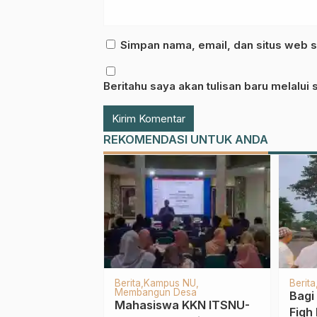
Simpan nama, email, dan situs web s
Beritahu saya akan tulisan baru melalui s
REKOMENDASI UNTUK ANDA
Berita
LP Maarif NU
IPNU
Madrasah Diniyah
ATHO Hanya
PAC 
Sukses, Ketua LP Maarif
itab Kuning
Wino