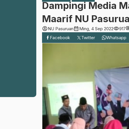
Dampingi Media Ma
Maarif NU Pasuruan
account_circle
calendar_month
visibility
com
NU Pasuruan
Ming, 4 Sep 2022
917
Facebook
Twitter
Whatsapp