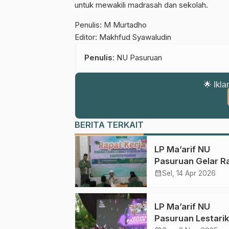
untuk mewakili madrasah dan sekolah.
Penulis: M Murtadho
Editor: Makhfud Syawaludin
Penulis
: NU Pasuruan
🌟 Ikla
BERITA TERKAIT
LP Ma’arif NU
Pasuruan Gelar R
2026, Tekankan
calendar_month
Sel, 14 Apr 2026
Program Berkelan
LP Ma’arif NU
Pasuruan Lestari