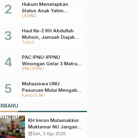
Hukum Menetapkan
Status Anak Yatim
LBMNU
Berdasarkan KK,
Bagaimana
Ketentuannya?
Haul Ke-2 KH Abdullah
Muhsin, Jamaah Diajak
Tokoh
Meneladani
Keistiqamahan
PAC IPNU-IPPNU
Winongan Gelar 3 Matra
IPNU
IPPNU
di MA Ma’arif An-Nur
Mahasiswa UNU
Pasuruan Mulai Mengabdi
Kampus NU
di Wonokerto dan Oro-
Oro Ombo Wetan Berikut
ERBARU
Programnya
KH Imron Mutamakkin:
Muktamar NU Jangan
Terjebak pada
calendar_month
Sen, 3 Agu 2026