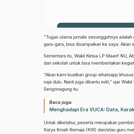
Gabung Chann
“Tugas utama jurnalis sesungguhnya adalah m
gara-gara, bisa disampaikan ke saya. Akan 
Dapatkan info kegiatan, kajian, dan
Sementara itu, Wakil Ketua LP Maarif NU, 
dan sekolah untuk bisa memberitakan kegia
“Akan kami buatkan group whatsapp khusus p
saja dulu. Nanti juga dibantu edit,” ujar Wa
Sengonagung itu.
Baca juga:
Menghadapi Era VUCA: Data, Karakt
Untuk diketahui, peserta merupakan pembina
Karya Ilmiah Remaja (KIR) dan/atau guru mat