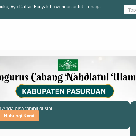
uka, Ayo Daftar! Banyak Lowongan untuk Tenaga
Pesan Gus 
n Anda bisa tampil di sini!
Hubungi Kami