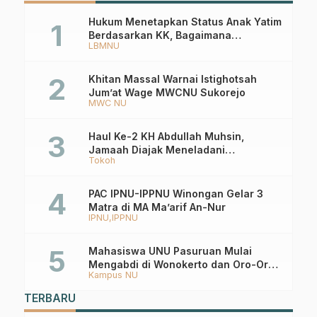
Hukum Menetapkan Status Anak Yatim
Berdasarkan KK, Bagaimana
LBMNU
Ketentuannya?
Khitan Massal Warnai Istighotsah
Jum’at Wage MWCNU Sukorejo
MWC NU
Haul Ke-2 KH Abdullah Muhsin,
Jamaah Diajak Meneladani
Tokoh
Keistiqamahan
PAC IPNU-IPPNU Winongan Gelar 3
Matra di MA Ma’arif An-Nur
IPNU
IPPNU
Mahasiswa UNU Pasuruan Mulai
Mengabdi di Wonokerto dan Oro-Oro
Kampus NU
Ombo Wetan Berikut Programnya
TERBARU