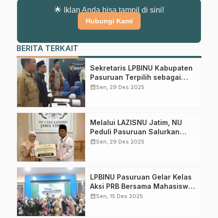
Pasuruan
🌟 Iklan Anda bisa tampil di sini!
Hubungi Kami
Dapatkan info kegiatan, kajian, dan berita terbaru langsung dari
sumber resmi NU Pasuruan.
BERITA TERKAIT
Join Sekarang
Sekretaris LPBINU Kabupaten
Pasuruan Terpilih sebagai
Ketua Forum Pengurangan
calendar_month
Sen, 29 Des 2025
Risiko Bencana
Melalui LAZISNU Jatim, NU
Peduli Pasuruan Salurkan
Bantuan 81 Juta untuk Korban
calendar_month
Sen, 29 Des 2025
Bencana Sumatera – Aceh
LPBINU Pasuruan Gelar Kelas
Aksi PRB Bersama Mahasiswa
dan Pelajar
calendar_month
Sen, 15 Des 2025