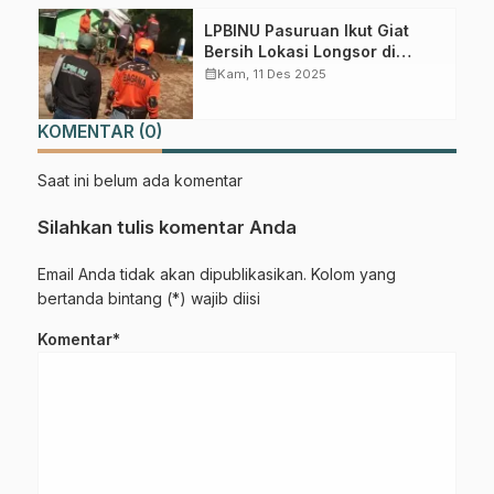
LPBINU Pasuruan Ikut Giat
Bersih Lokasi Longsor di
Tlogosari Tutur, Satu Warga
calendar_month
Kam, 11 Des 2025
Tewas Saat Selamatkan
Ternak
KOMENTAR (0)
Saat ini belum ada komentar
Silahkan tulis komentar Anda
Email Anda tidak akan dipublikasikan. Kolom yang
bertanda bintang (*) wajib diisi
Komentar*