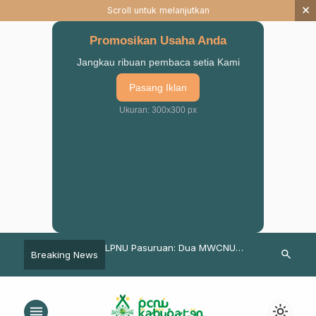
×
Scroll untuk melanjutkan
Promosikan Usaha Anda
Jangkau ribuan pembaca setia Kami
Pasang Iklan
Ukuran: 300x300 px
n Jelaskan Dalil
LPNU Pasuruan: Dua MWCNU
Menandai Se
search
Breaking News
 dalam Tradisi NU
Siap Membangun NUmbasmart
Siapkan Peri
menu
light_mode