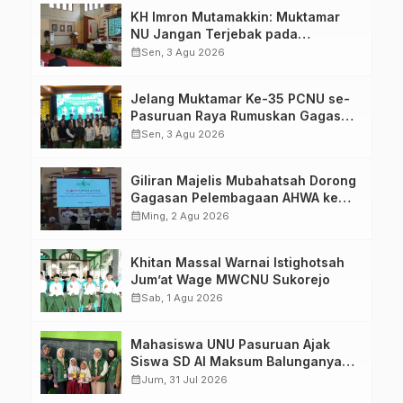
KH Imron Mutamakkin: Muktamar
NU Jangan Terjebak pada
Perebutan Kursi Ketua Umum
calendar_month
Sen, 3 Agu 2026
Jelang Muktamar Ke-35 PCNU se-
Pasuruan Raya Rumuskan Gagasan
Transformasi Gerakan NU Menuju
calendar_month
Sen, 3 Agu 2026
Abad Kedua
Giliran Majelis Mubahatsah Dorong
Gagasan Pelembagaan AHWA ke
Forum Muktamar Mendatang
calendar_month
Ming, 2 Agu 2026
Khitan Massal Warnai Istighotsah
Jum’at Wage MWCNU Sukorejo
calendar_month
Sab, 1 Agu 2026
Mahasiswa UNU Pasuruan Ajak
Siswa SD Al Maksum Balunganyar
Kuasai Penjumlahan Bersusun
calendar_month
Jum, 31 Jul 2026