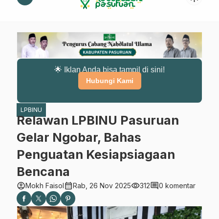
🌟 Iklan Anda bisa tampil di sini!
Hubungi Kami
LPBINU
Relawan LPBINU Pasuruan
Gelar Ngobar, Bahas
Penguatan Kesiapsiagaan
Bencana
account_circle
calendar_month
visibility
comment
Mokh Faisol
Rab, 26 Nov 2025
312
0 komentar