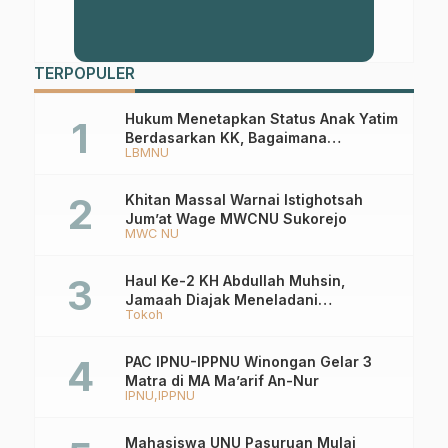
TERPOPULER
Hukum Menetapkan Status Anak Yatim
Berdasarkan KK, Bagaimana
LBMNU
Ketentuannya?
Khitan Massal Warnai Istighotsah
Jum’at Wage MWCNU Sukorejo
MWC NU
Haul Ke-2 KH Abdullah Muhsin,
Jamaah Diajak Meneladani
Tokoh
Keistiqamahan
PAC IPNU-IPPNU Winongan Gelar 3
Matra di MA Ma’arif An-Nur
IPNU
IPPNU
Mahasiswa UNU Pasuruan Mulai