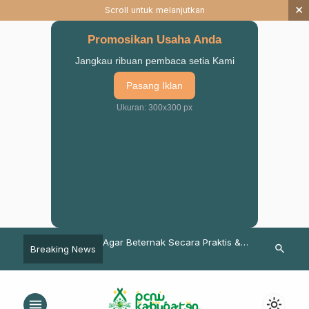
×
Scroll untuk melanjutkan
Promosikan Usaha Anda
Jangkau ribuan pembaca setia Kami
Pasang Iklan
Ukuran: 300x300 px
 Masyarakat Menurun,
Agar Beternak Secara Praktis &
Ingin Siswa 
search
Breaking News
 Kab. Pasuruan
Ramah Lingkungan, LPPNU
Mudah dan Se
i Prokes di Beberapa
Pasuruan Lakukan Pembinaan
isional
menu
light_mode