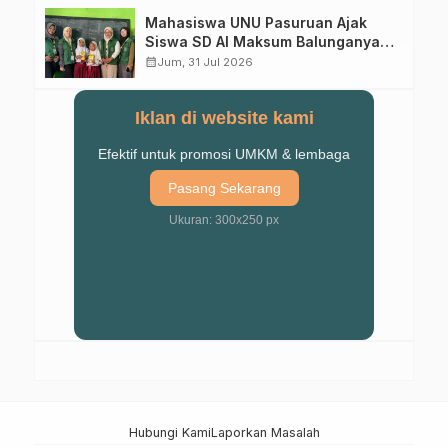
Mahasiswa UNU Pasuruan Ajak
Siswa SD Al Maksum Balunganyar
Kuasai Penjumlahan Bersusun
calendar_month
Jum, 31 Jul 2026
Iklan di website kami
Efektif untuk promosi UMKM & lembaga
Pasang Sekarang
Ukuran: 300x250 px
Hubungi Kami
Laporkan Masalah