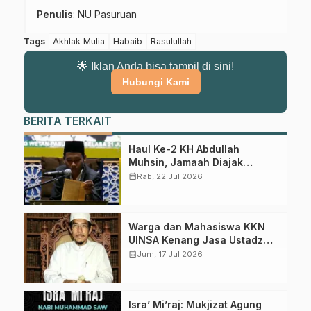
Penulis
: NU Pasuruan
Tags
Akhlak Mulia
Habaib
Rasulullah
🌟 Iklan Anda bisa tampil di sini!
Hubungi Kami
BERITA TERKAIT
Haul Ke-2 KH Abdullah
Muhsin, Jamaah Diajak
Meneladani Keistiqamahan
calendar_month
Rab, 22 Jul 2026
Warga dan Mahasiswa KKN
UINSA Kenang Jasa Ustadz
Ahmad Syafi’i, Guru Ngaji
calendar_month
Jum, 17 Jul 2026
Pertama di Winong Barat
Isra’ Mi’raj: Mukjizat Agung