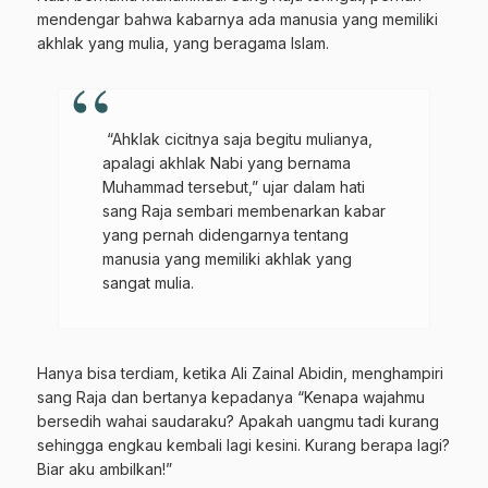
Gabung Channel WhatsApp NU
mendengar bahwa kabarnya ada manusia yang memiliki
akhlak yang mulia, yang beragama Islam.
Pasuruan
Dapatkan info kegiatan, kajian, dan berita terbaru langsung dari
sumber resmi NU Pasuruan.
“Ahklak cicitnya saja begitu mulianya,
Join Sekarang
apalagi akhlak Nabi yang bernama
Muhammad tersebut,” ujar dalam hati
sang Raja sembari membenarkan kabar
yang pernah didengarnya tentang
manusia yang memiliki akhlak yang
sangat mulia.
Hanya bisa terdiam, ketika Ali Zainal Abidin, menghampiri
sang Raja dan bertanya kepadanya “Kenapa wajahmu
bersedih wahai saudaraku? Apakah uangmu tadi kurang
sehingga engkau kembali lagi kesini. Kurang berapa lagi?
Biar aku ambilkan!”