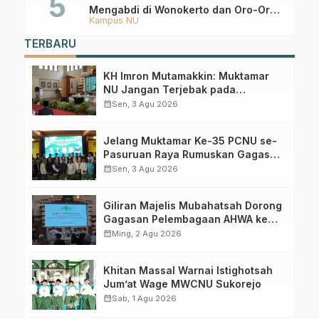
Mengabdi di Wonokerto dan Oro-Oro
Kampus NU
Ombo Wetan Berikut Programnya
TERBARU
KH Imron Mutamakkin: Muktamar
NU Jangan Terjebak pada
Perebutan Kursi Ketua Umum
calendar_month
Sen, 3 Agu 2026
Jelang Muktamar Ke-35 PCNU se-
Pasuruan Raya Rumuskan Gagasan
Transformasi Gerakan NU Menuju
calendar_month
Sen, 3 Agu 2026
Abad Kedua
Giliran Majelis Mubahatsah Dorong
Gagasan Pelembagaan AHWA ke
Forum Muktamar Mendatang
calendar_month
Ming, 2 Agu 2026
Khitan Massal Warnai Istighotsah
Jum’at Wage MWCNU Sukorejo
calendar_month
Sab, 1 Agu 2026