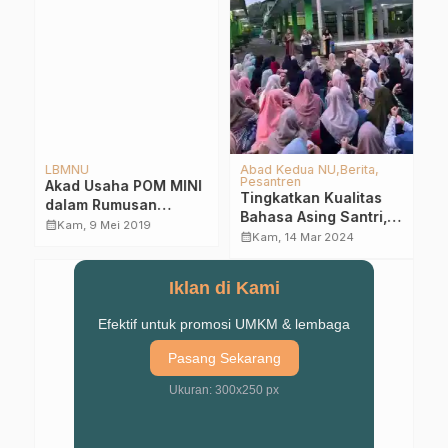
LBMNU
Abad Kedua NU
Berita
L
Pesantren
Akad Usaha POM MINI
K
Tingkatkan Kualitas
dalam Rumusan
K
Bahasa Asing Santri,
Bahtsul Masail LBM
A
calendar_month
calendar_month
Kam, 9 Mei 2019
LPBA Al-Yasini
calendar_month
Kam, 14 Mar 2024
PCNU Kab. Pasuruan
Datangkan Tutor BEC
Pare
Iklan di Kami
Efektif untuk promosi UMKM & lembaga
Pasang Sekarang
Ukuran: 300x250 px